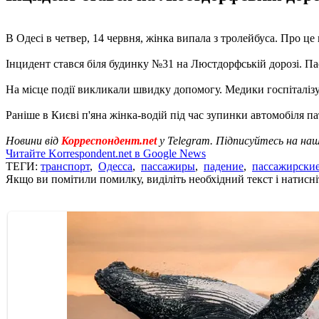
В Одесі в четвер, 14 червня, жінка випала з тролейбуса. Про ц
Інцидент стався біля будинку №31 на Люстдорфській дорозі. Па
На місце події викликали швидку допомогу. Медики госпіталізу
Раніше в Києві п'яна жінка-водій під час зупинки автомобіля 
Новини від
Корреспондент.net
у Telegram. Підписуйтесь на на
Читайте Korrespondent.net в Google News
ТЕГИ:
транспорт
,
Одесса
,
пассажиры
,
падение
,
пассажирские
Якщо ви помітили помилку, виділіть необхідний текст і натисніт