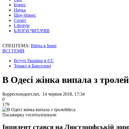
Бізнес
Наука
Шоу-бізнес
Спорт
Lifestyle
БЛОГИ ЧИТАЧІВ
СПЕЦТЕМА:
Війна в Ірані
ВСІ ТЕМИ
Вступ України в ЄС
Теракт в Барселоні
В Одесі жінка випала з тролей
Корреспондент.net, 14 червня 2018, 17:34
0
179
Пасажирку госпіталізували
Інцидент стався на Люстдорфській доро