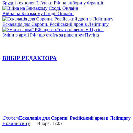
Брудні технології. Атаки РФ на вибори у Франції
Війна на Близькому Сході. Онлайн
Ескалація для Європи. Російський дрон в Лейпцигу
Зміни в армії РФ: що стоїть за рішенням Путіна
ВИБІР РЕДАКТОРА
Сюжет
Ескалація для Європи. Російський дрон в Лейпцигу
Новини світу
— Вчора, 17:07