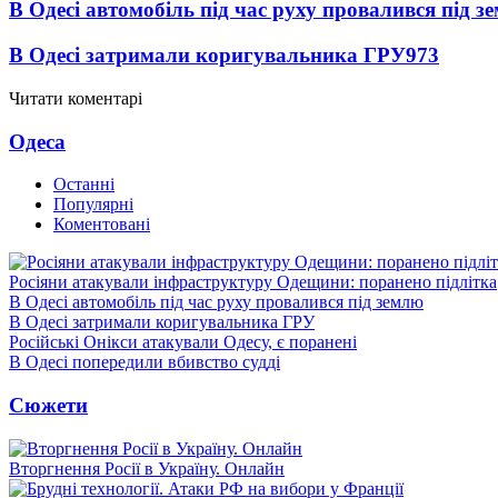
В Одесі автомобіль під час руху провалився під 
В Одесі затримали коригувальника ГРУ
973
Читати коментарі
Одеса
Останні
Популярні
Коментовані
Росіяни атакували інфраструктуру Одещини: поранено підлітка
В Одесі автомобіль під час руху провалився під землю
В Одесі затримали коригувальника ГРУ
Російські Онікси атакували Одесу, є поранені
В Одесі попередили вбивство судді
Сюжети
Вторгнення Росії в Україну. Онлайн