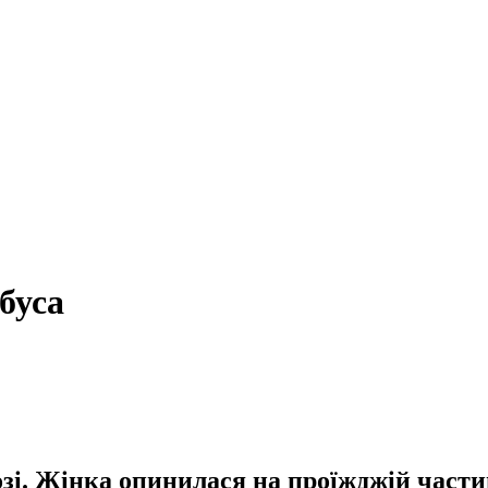
буса
зі. Жінка опинилася на проїжджій частин