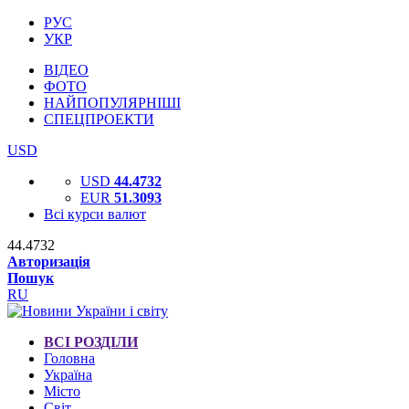
РУС
УКР
ВІДЕО
ФОТО
НАЙПОПУЛЯРНІШІ
СПЕЦПРОЕКТИ
USD
USD
44.4732
EUR
51.3093
Всі курси валют
44.4732
Авторизація
Пошук
RU
ВСІ РОЗДІЛИ
Головна
Україна
Місто
Світ