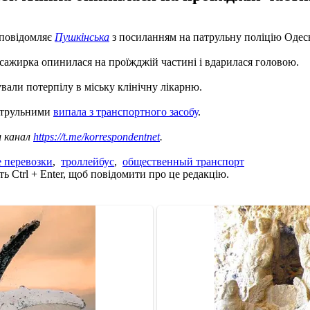
е повідомляє
Пушкінська
з посиланням на патрульну поліцію Одесь
сажирка опинилася на проїжджій частині і вдарилася головою.
вали потерпілу в міську клінічну лікарню.
патрульними
випала з транспортного засобу
.
ш канал
https://t.me/korrespondentnet
.
 перевозки
,
троллейбус
,
общественный транспорт
ь Ctrl + Enter, щоб повідомити про це редакцію.