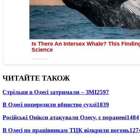
ЧИТАЙТЕ ТАКОЖ
Стрільця в Одесі затримали – ЗМІ
2597
В Одесі попередили вбивство судді
1839
Російські Онікси атакували Одесу, є поранені
1484
В Одесі по працівникам ТЦК відкрили вогонь
127