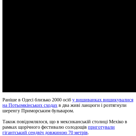
Раніше в Одесі близько 2000 осіб
у вишиванках вишикувалися
на Потьомкінських сходах
в два живі ланцюги і розтягнули
шеренгу Приморським бульваром.
Також повідомлялося, що в мексиканській столиці Мехіко в
рамках щорічного фестивалю солодощів
приготували
гігантський сендвіч довжиною 70 метрів
.