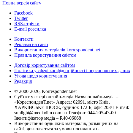
Повна версія сайту
Facebook
Twitter
RSS-стрічки
E-mail розсилка
Контакти
Реклама на сайті
Використання матеріалів korrespondent.net
Правила користування сайтом
Договір користування сайтом
Політика у сфері конфіденційності і персональних даних
Угода щодо користування
Редакція
© 2000-2026, Korrespondent.net
Суб'єкт у сфері онлайн-медіа Назва онлайн-медіа –
«КореспонденТ.net» Адреса: 02091, місто Київ,
ХАРКІВСЬКЕ ШОСЕ, будинок 172-Б, офіс 208/1 E-mail:
sunlight@mediadim.com.ua
Телефон: 044-205-43-00
Ідентифікатор медіа – R40-06068
Використання будь-яких матеріалів, розміщених на
сайті, дозволяється за умови посилання на