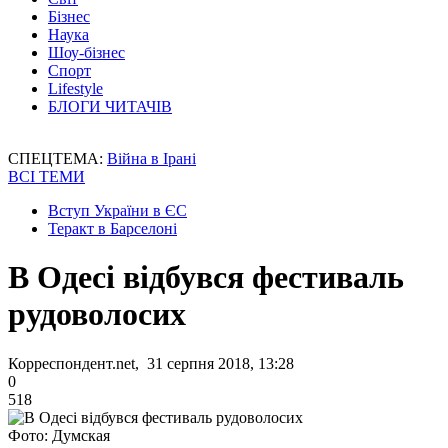
Бізнес
Наука
Шоу-бізнес
Спорт
Lifestyle
БЛОГИ ЧИТАЧІВ
СПЕЦТЕМА:
Війна в Ірані
ВСІ ТЕМИ
Вступ України в ЄС
Теракт в Барселоні
В Одесі відбувся фестиваль
рудоволосих
Корреспондент.net, 31 серпня 2018, 13:28
0
518
Фото: Думская