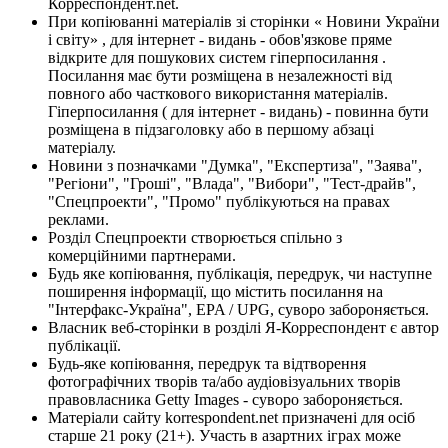
Корреспондент.net.
При копіюванні матеріалів зі сторінки « Новини України
і світу» , для інтернет - видань - обов'язкове пряме
відкрите для пошукових систем гіперпосилання .
Посилання має бути розміщена в незалежності від
повного або часткового використання матеріалів.
Гіперпосилання ( для інтернет - видань) - повинна бути
розміщена в підзаголовку або в першому абзаці
матеріалу.
Новини з позначками "Думка", "Експертиза", "Заява",
"Регіони", "Гроші", "Влада", "Вибори", "Тест-драйв",
"Спецпроекти", "Промо" публікуються на правах
реклами.
Розділ Спецпроекти створюється спільно з
комерційними партнерами.
Будь яке копіювання, публікація, передрук, чи наступне
поширення інформації, що містить посилання на
"Інтерфакс-Україна", EPA / UPG, суворо забороняється.
Власник веб-сторінки в розділі Я-Корреспондент є автор
публікації.
Будь-яке копіювання, передрук та відтворення
фотографічних творів та/або аудіовізуальних творів
правовласника Getty Images - суворо забороняється.
Матеріали сайту korrespondent.net призначені для осіб
старше 21 року (21+). Участь в азартних іграх може