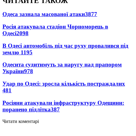
ЧИТАЙТЕ ТАКОЖ
Одеса зазнала масованої атаки
3877
Росія атакувала стадіон Чорноморець в
Одесі
2098
В Одесі автомобіль під час руху провалився під
землю
1195
Одесита судитимуть за наругу над прапором
України
978
Удар по Одесі: зросла кількість постраждалих
481
Росіяни атакували інфраструктуру Одещини:
поранено підлітка
387
Читати коментарі