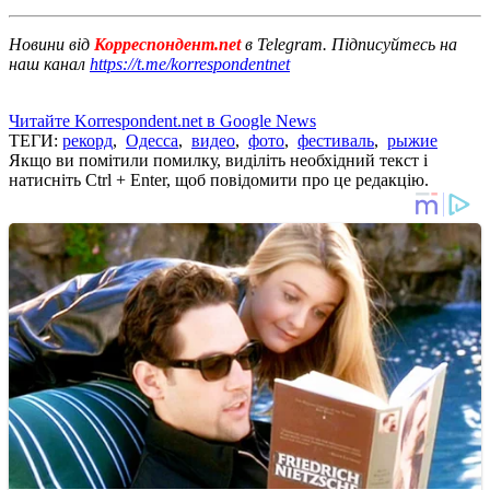
Новини від
Корреспондент.net
в Telegram. Підписуйтесь на
наш канал
https://t.me/korrespondentnet
Читайте Korrespondent.net в Google News
ТЕГИ:
рекорд
,
Одесса
,
видео
,
фото
,
фестиваль
,
рыжие
Якщо ви помітили помилку, виділіть необхідний текст і
натисніть Ctrl + Enter, щоб повідомити про це редакцію.