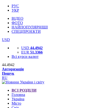
РУС
УКР
ВІДЕО
ФОТО
НАЙПОПУЛЯРНІШІ
СПЕЦПРОЕКТИ
USD
USD
44.4942
EUR
51.3366
Всі курси валют
44.4942
Авторизація
Пошук
RU
ВСІ РОЗДІЛИ
Головна
Україна
Місто
Світ