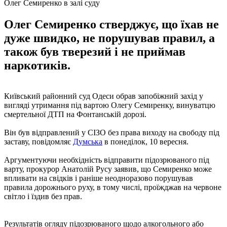
Олег Семиренко в залі суду
Олег Семиренко стверджує, що їхав не
дуже швидко, не порушував правил, а
також був тверезий і не приймав
наркотиків.
Київський районний суд Одеси обрав запобіжний захід у
вигляді утримання під вартою Олегу Семиренку, винуватцю
смертельної ДТП на Фонтанській дорозі.
Він був відправлений у СІЗО без права виходу на свободу під
заставу, повідомляє
Думська
в понеділок, 10 вересня.
Аргументуючи необхідність відправити підозрюваного під
варту, прокурор Анатолій Русу заявив, що Семиренко може
впливати на свідків і раніше неодноразово порушував
правила дорожнього руху, в тому числі, проїжджав на червоне
світло і їздив без прав.
Результатів огляду підозрюваного щодо алкогольного або