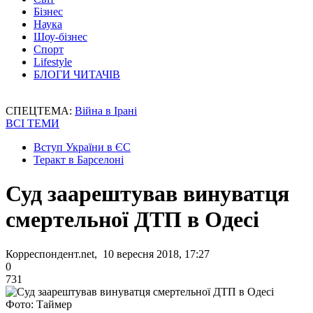
Бізнес
Наука
Шоу-бізнес
Спорт
Lifestyle
БЛОГИ ЧИТАЧІВ
СПЕЦТЕМА:
Війна в Ірані
ВСІ ТЕМИ
Вступ України в ЄС
Теракт в Барселоні
Суд заарештував винуватця
смертельної ДТП в Одесі
Корреспондент.net, 10 вересня 2018, 17:27
0
731
Фото: Таймер