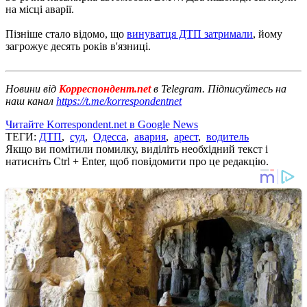
на місці аварії.
Пізніше стало відомо, що
винуватця ДТП затримали
, йому
загрожує десять років в'язниці.
Новини від
Корреспондент.net
в Telegram. Підписуйтесь на
наш канал
https://t.me/korrespondentnet
Читайте Korrespondent.net в Google News
ТЕГИ:
ДТП
,
суд
,
Одесса
,
авария
,
арест
,
водитель
Якщо ви помітили помилку, виділіть необхідний текст і
натисніть Ctrl + Enter, щоб повідомити про це редакцію.