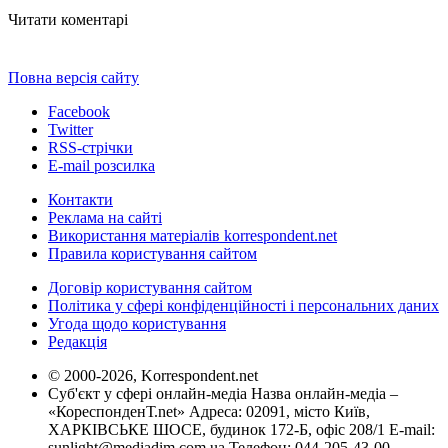
Читати коментарі
Повна версія сайту
Facebook
Twitter
RSS-стрічки
E-mail розсилка
Контакти
Реклама на сайті
Використання матеріалів korrespondent.net
Правила користування сайтом
Договір користування сайтом
Політика у сфері конфіденційності і персональних даних
Угода щодо користування
Редакція
© 2000-2026, Korrespondent.net
Суб'єкт у сфері онлайн-медіа Назва онлайн-медіа –
«КореспонденТ.net» Адреса: 02091, місто Київ,
ХАРКІВСЬКЕ ШОСЕ, будинок 172-Б, офіс 208/1 E-mail:
sunlight@mediadim.com.ua
Телефон: 044-205-43-00