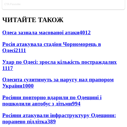
ЧИТАЙТЕ ТАКОЖ
Одеса зазнала масованої атаки
4012
Росія атакувала стадіон Чорноморець в
Одесі
2111
Удар по Одесі: зросла кількість постраждалих
1117
Одесита судитимуть за наругу над прапором
України
1000
Росіяни повторно вдарили по Одещині і
пошкодили автобус з дітьми
994
Росіяни атакували інфраструктуру Одещини:
поранено підлітка
389