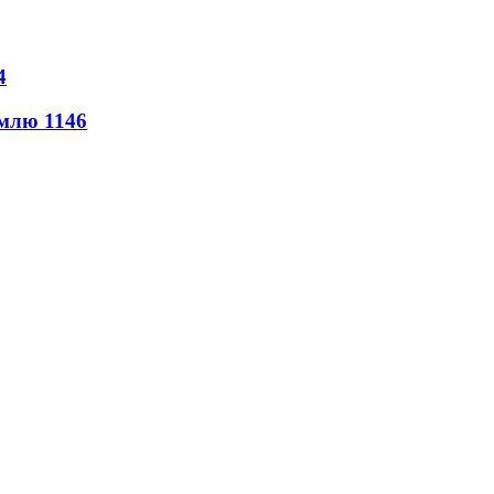
4
землю
1146