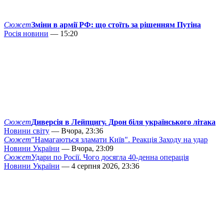
Сюжет
Зміни в армії РФ: що стоїть за рішенням Путіна
Росія новини
— 15:20
Сюжет
Диверсія в Лейпцигу. Дрон біля українського літака
Новини світу
— Вчора, 23:36
Сюжет
"Намагаються зламати Київ". Реакція Заходу на удар
Новини України
— Вчора, 23:09
Сюжет
Удари по Росії. Чого досягла 40-денна операція
Новини України
— 4 серпня 2026, 23:36