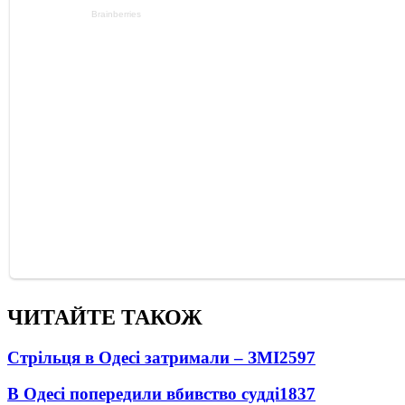
ЧИТАЙТЕ ТАКОЖ
Стрільця в Одесі затримали – ЗМІ
2597
В Одесі попередили вбивство судді
1837