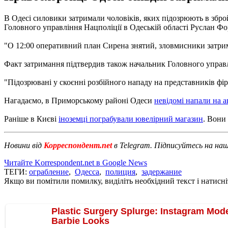
В Одесі силовики затримали чоловіків, яких підозрюють в зброй
Головного управління Нацполіції в Одеській області Руслан Фор
"О 12:00 оперативний план Сирена знятий, зловмисники затрим
Факт затримання підтвердив також начальник Головного управлі
"Підозрювані у скоєнні розбійного нападу на представників фірм
Нагадаємо, в Приморському районі Одеси
невідомі напали на а
Раніше в Києві
іноземці пограбували ювелірний магазин
. Вони
Новини від
Корреспондент.net
в Telegram. Підписуйтесь на на
Читайте Korrespondent.net в Google News
ТЕГИ:
ограбление
,
Одесса
,
полиция
,
задержание
Якщо ви помітили помилку, виділіть необхідний текст і натисніт