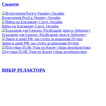
Сюжети
Вторгнення Росії в Україну. Онлайн
Війна на Близькому Сході. Онлайн
Ескалація для Європи. Російський дрон в Лейпцигу
Зміни в армії РФ: що стоїть за рішенням Путіна
Підсумки 05.08: Удар по Києву і брак антибалістики
ВИБІР РЕДАКТОРА