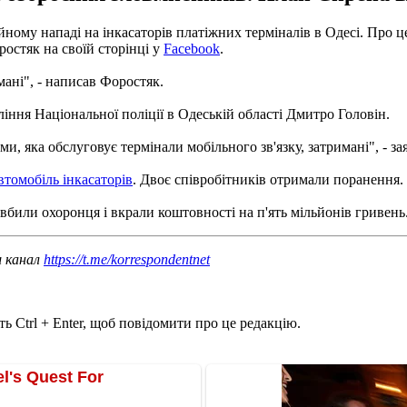
ному нападі на інкасаторів платіжних терміналів в Одесі. Про ц
остяк на своїй сторінці у
Facebook
.
ані", - написав Форостяк.
ння Національної поліції в Одеській області Дмитро Головін.
и, яка обслуговує термінали мобільного зв'язку, затримані", - за
втомобіль інкасаторів
. Двоє співробітників отримали поранення.
 вбили охоронця і вкрали коштовності на п'ять мільйонів гривень
ш канал
https://t.me/korrespondentnet
ь Ctrl + Enter, щоб повідомити про це редакцію.