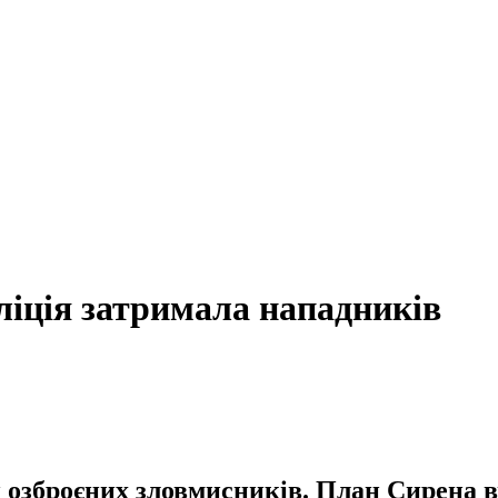
ліція затримала нападників
 озброєних зловмисників. План Сирена в