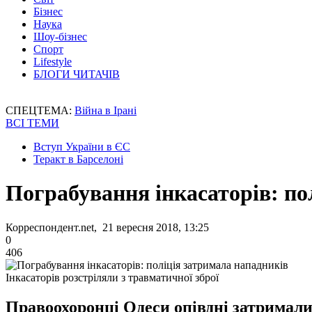
Бізнес
Наука
Шоу-бізнес
Спорт
Lifestyle
БЛОГИ ЧИТАЧІВ
СПЕЦТЕМА:
Війна в Ірані
ВСІ ТЕМИ
Вступ України в ЄС
Теракт в Барселоні
Пограбування інкасаторів: по
Корреспондент.net, 21 вересня 2018, 13:25
0
406
Інкасаторів розстріляли з травматичної зброї
Правоохоронці Одеси опівдні затримали