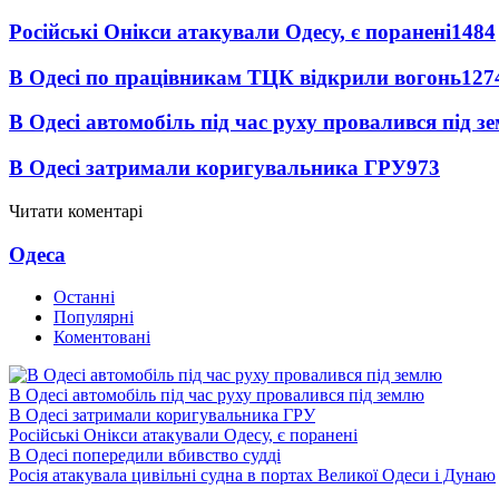
Російські Онікси атакували Одесу, є поранені
1484
В Одесі по працівникам ТЦК відкрили вогонь
127
В Одесі автомобіль під час руху провалився під 
В Одесі затримали коригувальника ГРУ
973
Читати коментарі
Одеса
Останні
Популярні
Коментовані
В Одесі автомобіль під час руху провалився під землю
В Одесі затримали коригувальника ГРУ
Російські Онікси атакували Одесу, є поранені
В Одесі попередили вбивство судді
Росія атакувала цивільні судна в портах Великої Одеси і Дунаю