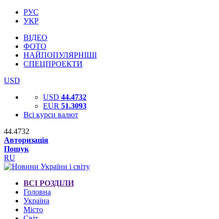
РУС
УКР
ВІДЕО
ФОТО
НАЙПОПУЛЯРНІШІ
СПЕЦПРОЕКТИ
USD
USD
44.4732
EUR
51.3093
Всі курси валют
44.4732
Авторизація
Пошук
RU
ВСІ РОЗДІЛИ
Головна
Україна
Місто
Світ