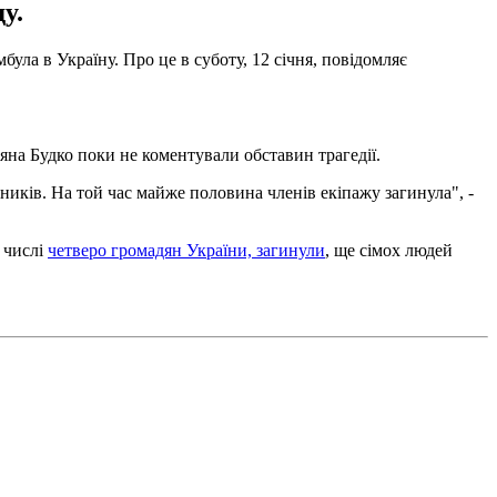
у.
ула в Україну. Про це в суботу, 12 січня, повідомляє
на Будко поки не коментували обставин трагедії.
ників. На той час майже половина членів екіпажу загинула", -
у числі
четверо громадян України, загинули
, ще сімох людей