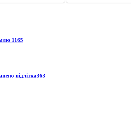
землю
1165
анено підлітка
363