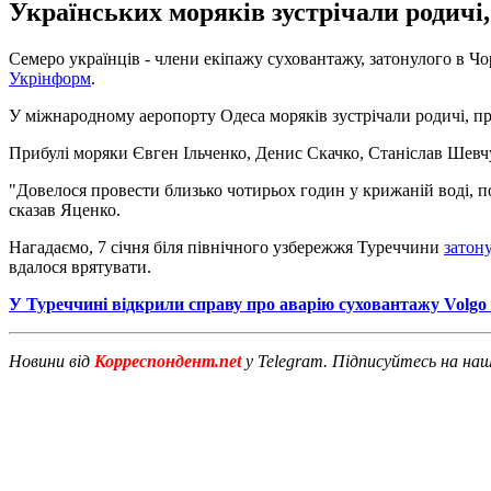
Українських моряків зустрічали родичі
Семеро українців - члени екіпажу суховантажу, затонулого в Чор
Укрінформ
.
У міжнародному аеропорту Одеса моряків зустрічали родичі, п
Прибулі моряки Євген Ільченко, Денис Скачко, Станіслав Шевчу
"Довелося провести близько чотирьох годин у крижаній воді, по
сказав Яценко.
Нагадаємо, 7 січня біля північного узбережжя Туреччини
затон
вдалося врятувати.
У Туреччині відкрили справу про аварію суховантажу Volgo 
Новини від
Корреспондент.net
у Telegram. Підписуйтесь на на