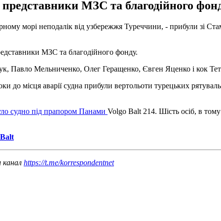
, представники МЗС та благодійного фонд
ному морі неподалік від узбережжя Туреччини, - прибули зі Стамб
редставники МЗС та благодійного фонду.
к, Павло Мельниченко, Олег Геращенко, Євген Яценко і кок Тетя
ки до місця аварії судна прибули вертольоти турецьких рятуваль
уло судно під прапором Панами
Volgo Balt 214. Шість осіб, в том
Balt
ш канал
https://t.me/korrespondentnet