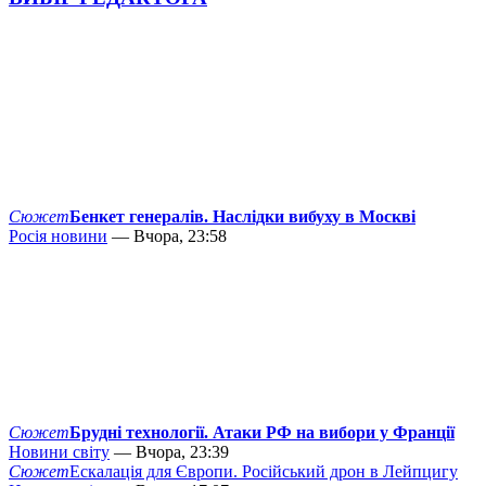
Сюжет
Бенкет генералів. Наслідки вибуху в Москві
Росія новини
— Вчора, 23:58
Сюжет
Брудні технології. Атаки РФ на вибори у Франції
Новини світу
— Вчора, 23:39
Сюжет
Ескалація для Європи. Російський дрон в Лейпцигу