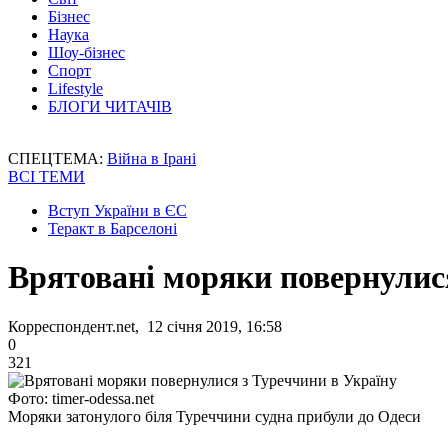
Бізнес
Наука
Шоу-бізнес
Спорт
Lifestyle
БЛОГИ ЧИТАЧІВ
СПЕЦТЕМА:
Війна в Ірані
ВСІ ТЕМИ
Вступ України в ЄС
Теракт в Барселоні
Врятовані моряки повернулис
Корреспондент.net, 12 січня 2019, 16:58
0
321
Фото: timer-odessa.net
Моряки затонулого біля Туреччини судна прибули до Одеси