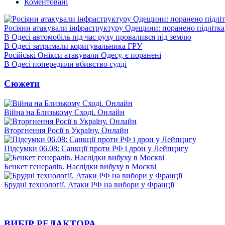
Коментовані
Росіяни атакували інфраструктуру Одещини: поранено підлітка
В Одесі автомобіль під час руху провалився під землю
В Одесі затримали коригувальника ГРУ
Російські Онікси атакували Одесу, є поранені
В Одесі попередили вбивство судді
Сюжети
Війна на Близькому Сході. Онлайн
Вторгнення Росії в Україну. Онлайн
Підсумки 06.08: Санкції проти РФ і дрон у Лейпцигу
Бенкет генералів. Наслідки вибуху в Москві
Брудні технології. Атаки РФ на вибори у Франції
ВИБІР РЕДАКТОРА