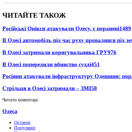
ЧИТАЙТЕ ТАКОЖ
Російські Онікси атакували Одесу, є поранені
1489
В Одесі автомобіль під час руху провалився під 
В Одесі затримали коригувальника ГРУ
976
В Одесі попередили вбивство судді
451
Росіяни атакували інфраструктуру Одещини: пор
Стрільця в Одесі затримали – ЗМІ
58
Читати коментарі
Одеса
Останні
Популярні