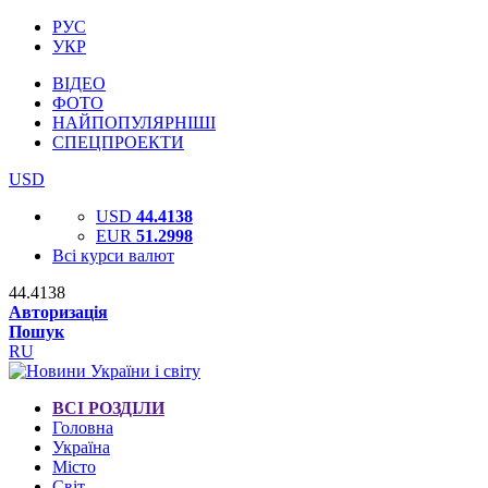
РУС
УКР
ВІДЕО
ФОТО
НАЙПОПУЛЯРНІШІ
СПЕЦПРОЕКТИ
USD
USD
44.4138
EUR
51.2998
Всі курси валют
44.4138
Авторизація
Пошук
RU
ВСІ РОЗДІЛИ
Головна
Україна
Місто
Світ