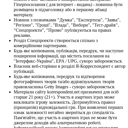
Гіперпосилання ( для інтернет - видань) - повинна бути
розміщена в підзаголовку або в першому абзаці
матеріалу.
Новини з позначками "Думка", "Експертиза", "Заява",
"Регіони", "Гроші", "Влада", "Вибори", "Тест-драйв",
"Спецпроекти", "Промо" публікуються на правах
реклами.
Розділ Спецпроекти створюється спільно з
комерційними партнерами.
Будь яке копіювання, публікація, передрук, чи наступне
поширення інформації, що містить посилання на
"Інтерфакс-Україна", EPA / UPG, суворо забороняється.
Власник веб-сторінки в розділі Я-Корреспондент є автор
публікації.
Будь-яке копіювання, передрук та відтворення
фотографічних творів та/або аудіовізуальних творів
правовласника Getty Images - суворо забороняється.
Матеріали сайту korrespondent.net призначені для осіб
старше 21 року (21+). Участь в азартних іграх може
викликати ігрову залежність. Дотримуйтесь правил
(принципів) відповідальної гри. При виявленні перших
ознак залежності негайно зверніться до спеціаліста.
Пам'ятайте, що участь в азартних іграх не може бути
джерелом доходів або альтернативою роботі.
Інформаційний ресурс korrespondent.net не проводить