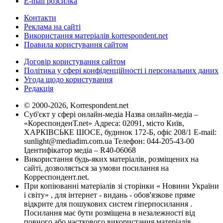
E-mail розсилка
Контакти
Реклама на сайті
Використання матеріалів korrespondent.net
Правила користування сайтом
Договір користування сайтом
Політика у сфері конфіденційності і персональних даних
Угода щодо користування
Редакція
© 2000-2026, Korrespondent.net
Суб'єкт у сфері онлайн-медіа Назва онлайн-медіа –
«КореспонденТ.net» Адреса: 02091, місто Київ,
ХАРКІВСЬКЕ ШОСЕ, будинок 172-Б, офіс 208/1 E-mail:
sunlight@mediadim.com.ua
Телефон: 044-205-43-00
Ідентифікатор медіа – R40-06068
Використання будь-яких матеріалів, розміщених на
сайті, дозволяється за умови посилання на
Корреспондент.net.
При копіюванні матеріалів зі сторінки « Новини України
і світу» , для інтернет - видань - обов'язкове пряме
відкрите для пошукових систем гіперпосилання .
Посилання має бути розміщена в незалежності від
повного або часткового використання матеріалів.