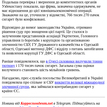
Подальша перевірка і звернення до компетентних органів
Узбекистану показали, що фірма, зазначена одержувачем, не
має відношення до цієї зовнішньоекономічної операції.
Зважаючи на це, уточнили у відомстві, 766 тисяч 270 пачок
сигарет були конфісковані.
Відповідно до вимог законодавства України, отримано
рішення суду про знищення цієї партії. Це сталося із
залученням представників асоціації Укртютюн, Головного
управління із боротьби з корупцією та організованою
злочинністю СБУ, ГУ Державного казначейства в Одеській
області, Одеської митниці ДФС і відділу з питань запобігання
та виявлення корупції ГУ ДФС в Одеській області.
Раніше повідомлялося, що
в Одесі силовики вилучили тонни
тютюну
і 170 тисяч пачок сигарет. Загальна сума оцінки
вилученого становить шість мільйонів гривень.
Нагадаємо, прес-служба посольства Великобританії в Україні
повідомляла про спільне зі СБУ
викриття великої міжнародної
злочинної групи
, яка займалася контрабандою сигарет у
країни ЄС.
Новини від
Корреспондент.net
в Telegram. Підписуйтесь на