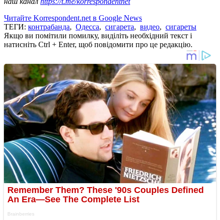
наш канал
https://t.me/korrespondentnet
Читайте Korrespondent.net в Google News
ТЕГИ:
контрабанда
,
Одесса
,
сигарета
,
видео
,
сигареты
Якщо ви помітили помилку, виділіть необхідний текст і
натисніть Ctrl + Enter, щоб повідомити про це редакцію.