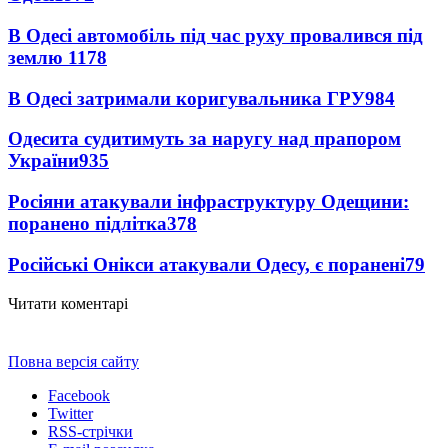
В Одесі автомобіль під час руху провалився під
землю
1178
В Одесі затримали коригувальника ГРУ
984
Одесита судитимуть за наругу над прапором
України
935
Росіяни атакували інфраструктуру Одещини:
поранено підлітка
378
Російські Онікси атакували Одесу, є поранені
79
Читати коментарі
Повна версія сайту
Facebook
Twitter
RSS-стрічки