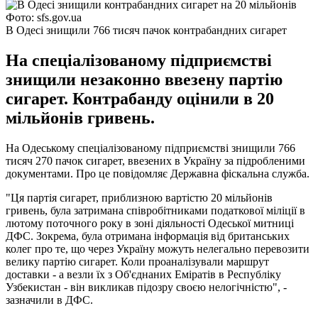
Фото: sfs.gov.ua
В Одесі знищили 766 тисяч пачок контрабандних сигарет
На спеціалізованому підприємстві
знищили незаконно ввезену партію
сигарет. Контрабанду оцінили в 20
мільйонів гривень.
На Одеському спеціалізованому підприємстві знищили 766
тисяч 270 пачок сигарет, ввезених в Україну за підробленими
документами. Про це повідомляє Державна фіскальна служба.
"Ця партія сигарет, приблизною вартістю 20 мільйонів
гривень, була затримана співробітниками податкової міліції в
лютому поточного року в зоні діяльності Одеської митниці
ДФС. Зокрема, була отримана інформація від британських
колег про те, що через Україну можуть нелегально перевозити
велику партію сигарет. Коли проаналізували маршрут
доставки - а везли їх з Об'єднаних Еміратів в Республіку
Узбекистан - він викликав підозру своєю нелогічністю", -
зазначили в ДФС.