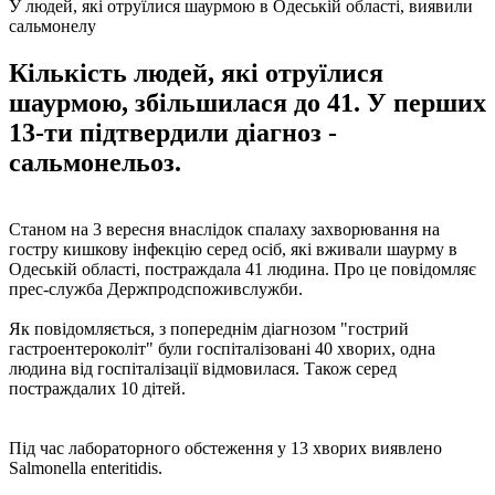
У людей, які отруїлися шаурмою в Одеській області, виявили
сальмонелу
Кількість людей, які отруїлися
шаурмою, збільшилася до 41. У перших
13-ти підтвердили діагноз -
сальмонельоз.
Станом на 3 вересня внаслідок спалаху захворювання на
гостру кишкову інфекцію серед осіб, які вживали шаурму в
Одеській області, постраждала 41 людина. Про це повідомляє
прес-служба Держпродспоживслужби.
Як повідомляється, з попереднім діагнозом "гострий
гастроентероколіт" були госпіталізовані 40 хворих, одна
людина від госпіталізації відмовилася. Також серед
постраждалих 10 дітей.
Під час лабораторного обстеження у 13 хворих виявлено
Salmonella enteritidis.