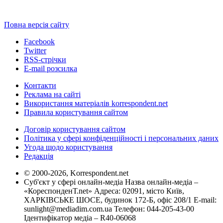
Повна версія сайту
Facebook
Twitter
RSS-стрічки
E-mail розсилка
Контакти
Реклама на сайті
Використання матеріалів korrespondent.net
Правила користування сайтом
Договір користування сайтом
Політика у сфері конфіденційності і персональних даних
Угода щодо користування
Редакція
© 2000-2026, Korrespondent.net
Суб'єкт у сфері онлайн-медіа Назва онлайн-медіа –
«КореспонденТ.net» Адреса: 02091, місто Київ,
ХАРКІВСЬКЕ ШОСЕ, будинок 172-Б, офіс 208/1 E-mail:
sunlight@mediadim.com.ua
Телефон: 044-205-43-00
Ідентифікатор медіа – R40-06068