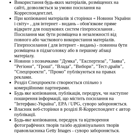
Використання будь-яких матеріалів, розміщених на
сайті, дозволяється за умови посилання на
Корреспондент.net.
При копіюванні матеріалів зі сторінки « Новини України
і світу» , для інтернет - видань - обов'язкове пряме
відкрите для пошукових систем гіперпосилання .
Посилання має бути розміщена в незалежності від
повного або часткового використання матеріалів.
Гіперпосилання ( для інтернет - видань) - повинна бути
розміщена в підзаголовку або в першому абзаці
матеріалу.
Новини з позначками "Думка", "Експертиза", "Заява",
"Регіони", "Гроші", "Влада", "Вибори", "Тест-драйв",
"Спецпроекти", "Промо" публікуються на правах
реклами.
Розділ Спецпроекти створюється спільно з
комерційними партнерами.
Будь яке копіювання, публікація, передрук, чи наступне
поширення інформації, що містить посилання на
"Інтерфакс-Україна", EPA / UPG, суворо забороняється.
Власник веб-сторінки в розділі Я-Корреспондент є автор
публікації.
Будь-яке копіювання, передрук та відтворення
фотографічних творів та/або аудіовізуальних творів
правовласника Getty Images - суворо забороняється.