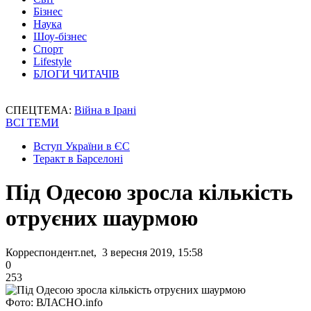
Бізнес
Наука
Шоу-бізнес
Спорт
Lifestyle
БЛОГИ ЧИТАЧІВ
СПЕЦТЕМА:
Війна в Ірані
ВСІ ТЕМИ
Вступ України в ЄС
Теракт в Барселоні
Під Одесою зросла кількість
отруєних шаурмою
Корреспондент.net, 3 вересня 2019, 15:58
0
253
Фото: ВЛАСНО.info