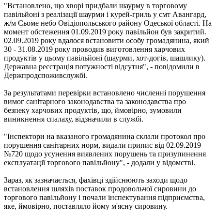
"Встановлено, що хворі придбали шаурму в торговому
павільйоні з реалізації шаурми і курей-гриль у смт Авангард,
ж/м Сьоме небо Овідіопольського району Одеської області. На
момент обстеження 01.09.2019 року павільйон був закритий.
02.09.2019 року вдалося встановити особу громадянина, який
30 - 31.08.2019 року проводив виготовлення харчових
продуктів у цьому павільйоні (шаурми, хот-догів, шашлику).
Державна реєстрація потужності відсутня", - повідомили в
Держпродспоживслужбі.
За результатами перевірки встановлено численні порушення
вимог санітарного законодавства та законодавства про
безпеку харчових продуктів, що, ймовірно, зумовили
виникнення спалаху, відзначили в службі.
"Інспектори на вказаного громадянина склали протокол про
порушення санітарних норм, видали припис від 02.09.2019
№720 щодо усунення виявлених порушень та призупинення
експлуатації торгового павільйону", - додали у відомстві.
Зараз, як зазначається, фахівці здійснюють заходи щодо
встановлення шляхів поставок продовольчої сировини до
торгового павільйону і почали інспектування підприємства,
яке, ймовірно, поставляло йому м'ясну сировину.