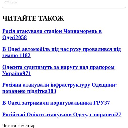
ЧИТАЙТЕ ТАКОЖ
Росія атакувала стадіон Чорноморець в
Одесі
2058
В Одесі автомобіль під час руху провалився під
землю
1182
Одесита судитимуть за наругу над прапором
України
971
Росіяни атакували інфраструктуру Одещини:
поранено підлітка
383
В Одесі затримали коригувальника ГРУ
37
Російські Онікси атакували Одесу, є поранені
27
Читати коментарі