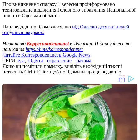
Про виникнення спалаху 1 вересня проінформовано
територіальне відділення Головного управління Національної
поліції в Одеській області.
Напередодні повідомлялося, що
під Одесою десятки людей
отруїлися шаурмою
Новини від
Корреспондент.net
в Telegram. Підписуйтесь на
наш канал
https://t.me/korrespondentnet
Читайте Korrespondent.net в Google News
ТЕГИ:
еда
,
Одесса
,
отравление
,
шаурма
Якщо ви помітили помилку, виділіть необхідний текст і
натисніть Ctrl + Enter, щоб повідомити про це редакцію.