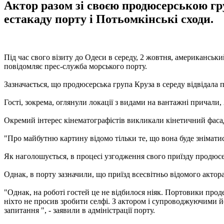
Актор разом зі своєю продюсерською гр
естакаду порту і Потьомкінські сходи.
Під час свого візиту до Одеси в середу, 2 жовтня, американсь
повідомляє прес-служба морського порту.
Зазначається, що продюсерська група Круза в середу відвідала 
Гості, зокрема, оглянули локації з видами на вантажні причали,
Окремий інтерес кінематографістів викликали кінетичний фаса
"Про майбутню картину відомо тільки те, що вона буде знімати
Як наголошується, в процесі узгодження свого приїзду продюсер
Однак, в порту зазначили, що приїзд всесвітньо відомого актор
"Однак, на роботі гостей це не відбилося ніяк. Портовики прод
ніхто не просив зробити селфі. З актором і супроводжуючими йо
запитання ", - заявили в адміністрації порту.