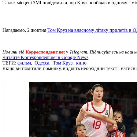
Також місцеві ЗМІ повідомили, що Круз пообідав в одному з мі
Нагадаємо, 2 жовтня
Том Круз на власному літаку прилетів в О
Новини від
Корреспондент.net
у Telegram. Підписуйтесь на наш 
Читайте Korrespondent.net в Google News
ТЕГИ:
фильм
,
Одесса
,
Том Круз
,
кино
Якщо ви помітили помилку, виділіть необхідний текст і натисніт