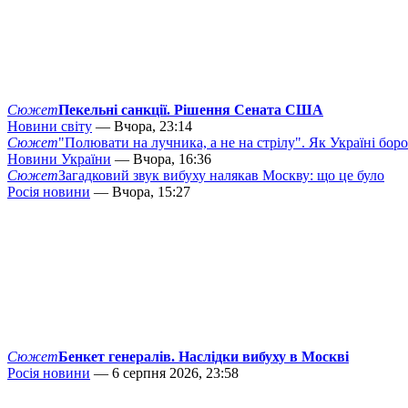
Сюжет
Пекельні санкції. Рішення Сената США
Новини світу
— Вчора, 23:14
Сюжет
"Полювати на лучника, а не на стрілу". Як Україні бор
Новини України
— Вчора, 16:36
Сюжет
Загадковий звук вибуху налякав Москву: що це було
Росія новини
— Вчора, 15:27
Сюжет
Бенкет генералів. Наслідки вибуху в Москві
Росія новини
— 6 серпня 2026, 23:58