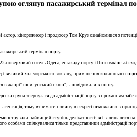
упою оглянув пасажирський термінал пор
кий актор, кінорежисер і продюсер Том Круз ознайомився з поте
пасажирський термінал порту.
 22-поверховий готель Одеса, естакаду порту і Потьомкінські схо
д і великий хол морського вокзалу, приміщення колишнього торг
ся в жанрі" шпигунський екшн", - повідомили в порту.
ська група звернулася до адміністрації порту з проханням забез
а - сенсація, тому втримати новину в секреті неможливо в принци
емонстрували найвищий ступінь делікатності: всі залишалися на 
го особами спілкувалися тільки представники адміністрації порту