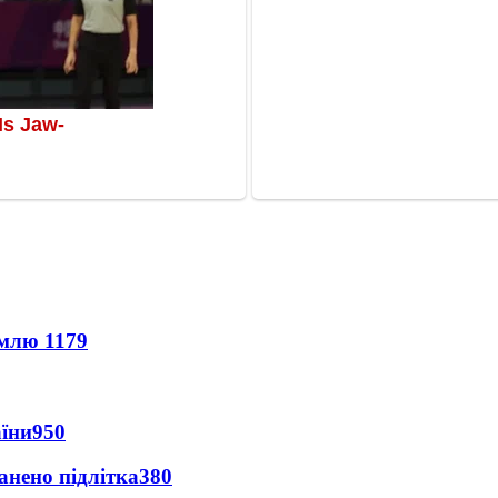
землю
1179
аїни
950
анено підлітка
380