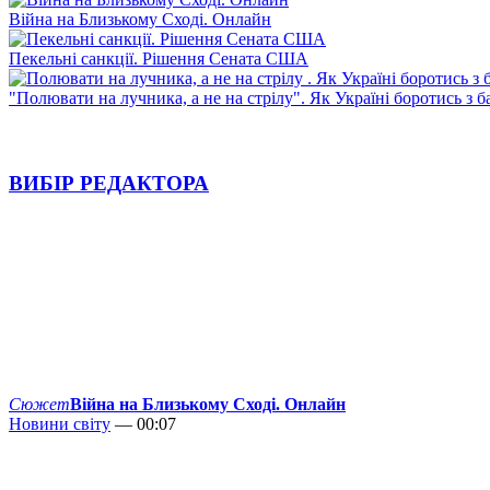
Війна на Близькому Сході. Онлайн
Пекельні санкції. Рішення Сената США
"Полювати на лучника, а не на стрілу". Як Україні боротись з 
ВИБІР РЕДАКТОРА
Сюжет
Війна на Близькому Сході. Онлайн
Новини світу
— 00:07