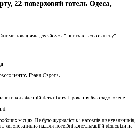
ту, 22-поверховий готель Одеса,
нційними локаціями для зйомок "шпигунського екшену",
ди.
ового центру Гранд-Європа.
печити конфіденційність візиту. Прохання було задоволене.
пі.
робочих місцях. Не було журналістів і натовпів шанувальників,
, які оперативно надали потрібні консультації й відповіли на