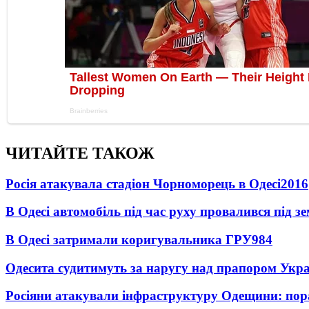
ЧИТАЙТЕ ТАКОЖ
Росія атакувала стадіон Чорноморець в Одесі
2016
В Одесі автомобіль під час руху провалився під 
В Одесі затримали коригувальника ГРУ
984
Одесита судитимуть за наругу над прапором Укр
Росіяни атакували інфраструктуру Одещини: пор