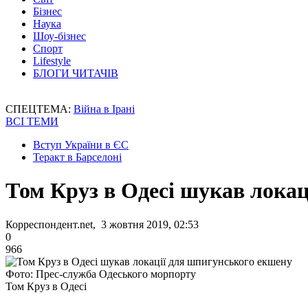
Бізнес
Наука
Шоу-бізнес
Спорт
Lifestyle
БЛОГИ ЧИТАЧІВ
СПЕЦТЕМА:
Війна в Ірані
ВСІ ТЕМИ
Вступ України в ЄС
Теракт в Барселоні
Том Круз в Одесі шукав лока
Корреспондент.net, 3 жовтня 2019, 02:53
0
966
Фото: Прес-служба Одеського морпорту
Том Круз в Одесі