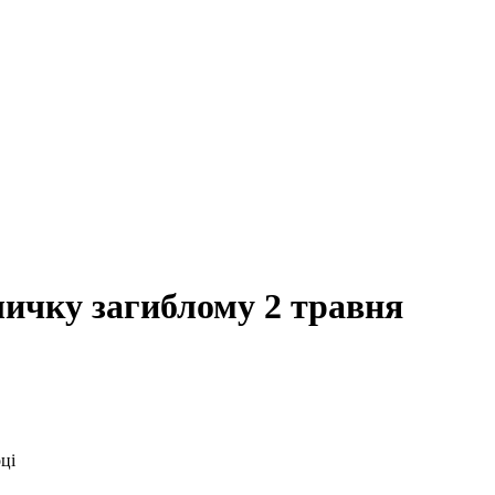
личку загиблому 2 травня
ці