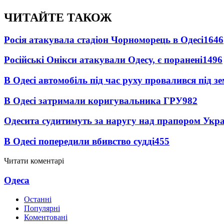
ЧИТАЙТЕ ТАКОЖ
Росія атакувала стадіон Чорноморець в Одесі
1646
Російські Онікси атакували Одесу, є поранені
1496
В Одесі автомобіль під час руху провалився під 
В Одесі затримали коригувальника ГРУ
982
Одесита судитимуть за наругу над прапором Укр
В Одесі попередили вбивство судді
455
Читати коментарі
Одеса
Останні
Популярні
Коментовані