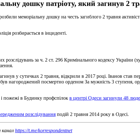
альну дошку патріоту, який загинув 2 тр
розбили меморіальну дошку на честь загиблого 2 травня активіст
ліція розбирається в інциденті.
х розслідувань за ч. 2 ст. 296 Кримінального кодексу України (
шення.
загинув у сутичках 2 травня, відкрили в 2017 році. Іванов став 
в був нагороджений посмертно орденом За мужність 3 ступеня, о
ь і пожежі в Будинку профспілок
в центрі Одеси загинули 48 люд
передженим розслідування
подій 2 травня 2014 року в Одесі.
ш канал
https://t.me/korrespondentnet