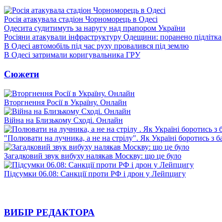
Росія атакувала стадіон Чорноморець в Одесі
Одесита судитимуть за наругу над прапором України
Росіяни атакували інфраструктуру Одещини: поранено підлітка
В Одесі автомобіль під час руху провалився під землю
В Одесі затримали коригувальника ГРУ
Сюжети
Вторгнення Росії в Україну. Онлайн
Війна на Близькому Сході. Онлайн
"Полювати на лучника, а не на стрілу". Як Україні боротись з 
Загадковий звук вибуху налякав Москву: що це було
Підсумки 06.08: Санкції проти РФ і дрон у Лейпцигу
ВИБІР РЕДАКТОРА