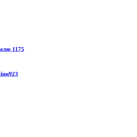
землю
1175
аїни
923