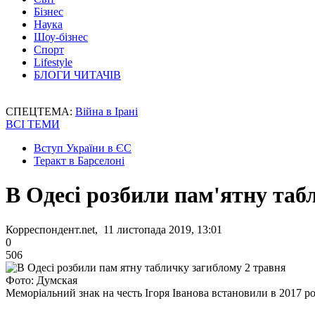
Бізнес
Наука
Шоу-бізнес
Спорт
Lifestyle
БЛОГИ ЧИТАЧІВ
СПЕЦТЕМА:
Війна в Ірані
ВСІ ТЕМИ
Вступ України в ЄС
Теракт в Барселоні
В Одесі розбили пам'ятну таб
Корреспондент.net, 11 листопада 2019, 13:01
0
506
Фото: Думская
Меморіальний знак на честь Ігоря Іванова встановили в 2017 ро