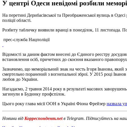
У центрі Одеси невідомі розбили меморі
На перетині Дерибасівської та Преображенської вулиць в Одесі 
поліції області.
Розбиту табличку виявили вранці в понеділок, 11 листопада. По
прес-служба Нацполіції
Відомості за даним фактом внесені до Єдиного реєстру досудови
встановлення осіб, причетних до скоєння вказаного правопору
Зазначимо, що меморіальний знак на честь Ігоря Іванова, який 
смертельно поранений з вогнепальної зброї. У 2015 році Івано
любов до України.
Нагадаємо, 2 травня 2014 року в результаті масових заворушен
загинули в Будинку профспілок.
Цього року глава місії ООН в Україні Фіона Фрейзер
назвала у
Новини від
Корреспондент.net
в Telegram. Підписуйтесь на на