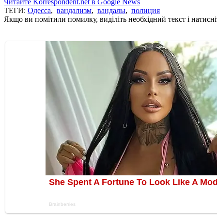
Читайте Korrespondent.net в Google News
ТЕГИ:
Одесса
,
вандализм
,
вандалы
,
полиция
Якщо ви помітили помилку, виділіть необхідний текст і натисніт