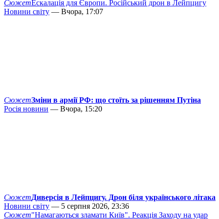
Сюжет
Ескалація для Європи. Російський дрон в Лейпцигу
Новини світу
— Вчора, 17:07
Сюжет
Зміни в армії РФ: що стоїть за рішенням Путіна
Росія новини
— Вчора, 15:20
Сюжет
Диверсія в Лейпцигу. Дрон біля українського літака
Новини світу
— 5 серпня 2026, 23:36
Сюжет
"Намагаються зламати Київ". Реакція Заходу на удар