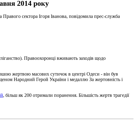
авня 2014 року
а Правого сектора Ігоря Іванова, повідомила прес-служба
хуліганство). Правоохоронці вживають заходів щодо
першою жертвою масових сутичок в центрі Одеси - він був
рденом Народний Герой України і медаллю За жертовність і
ей
, більш як 200 отримали поранення. Більшість жертв трагедії