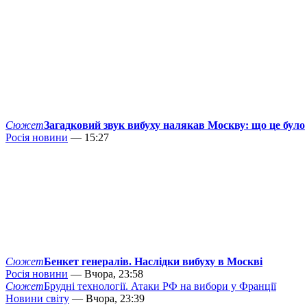
Сюжет
Загадковий звук вибуху налякав Москву: що це було
Росія новини
— 15:27
Сюжет
Бенкет генералів. Наслідки вибуху в Москві
Росія новини
— Вчора, 23:58
Сюжет
Брудні технології. Атаки РФ на вибори у Франції
Новини світу
— Вчора, 23:39