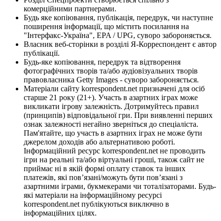
комерційними партнерами.
Будь яке копіювання, публікація, передрук, чи наступне
поширення інформації, що містить посилання на
"Інтерфакс-Україна", EPA / UPG, суворо забороняється.
Власник веб-сторінки в розділі Я-Корреспондент є автор
публікації.
Будь-яке копіювання, передрук та відтворення
фотографічних творів та/або аудіовізуальних творів
правовласника Getty Images - суворо забороняється.
Матеріали сайту korrespondent.net призначені для осіб
старше 21 року (21+). Участь в азартних іграх може
викликати ігрову залежність. Дотримуйтесь правил
(принципів) відповідальної гри. При виявленні перших
ознак залежності негайно зверніться до спеціаліста.
Пам'ятайте, що участь в азартних іграх не може бути
джерелом доходів або альтернативою роботі.
Інформаційний ресурс korrespondent.net не проводить
ігри на реальні та/або віртуальні гроші, також сайт не
приймає ні в якій формі оплату ставок та інших
платежів, які пов’язані/можуть бути пов’язані з
азартними іграми, букмекерами чи тоталізаторами. Будь-
які матеріали на інформаційному ресурсі
korrespondent.net публікуються виключно в
інформаційних цілях.