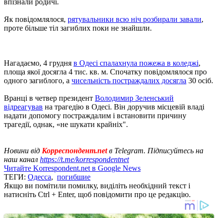
впізнали родичі.
Як повідомлялося,
рятувальники всю ніч розбирали завали
,
проте більше тіл загиблих поки не знайшли.
Нагадаємо, 4 грудня
в Одесі спалахнула пожежа в коледжі
,
площа якої досягла 4 тис. кв. м. Спочатку повідомлялося про
одного загиблого, а
чисельність постраждалих досягла
30 осіб.
Вранці в четвер президент
Володимир Зеленський
відреагував
на трагедію в Одесі. Він доручив місцевій владі
надати допомогу постраждалим і встановити причину
трагедії, однак, «не шукати крайніх".
Новини від
Корреспондент.net
в Telegram. Підписуйтесь на
наш канал
https://t.me/korrespondentnet
Читайте Korrespondent.net в Google News
ТЕГИ:
Одесса
,
погибшие
Якщо ви помітили помилку, виділіть необхідний текст і
натисніть Ctrl + Enter, щоб повідомити про це редакцію.