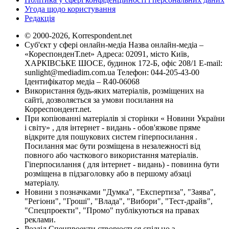
Угода щодо користування
Редакція
© 2000-2026, Korrespondent.net
Суб'єкт у сфері онлайн-медіа Назва онлайн-медіа –
«КореспонденТ.net» Адреса: 02091, місто Київ,
ХАРКІВСЬКЕ ШОСЕ, будинок 172-Б, офіс 208/1 E-mail:
sunlight@mediadim.com.ua
Телефон: 044-205-43-00
Ідентифікатор медіа – R40-06068
Використання будь-яких матеріалів, розміщених на
сайті, дозволяється за умови посилання на
Корреспондент.net.
При копіюванні матеріалів зі сторінки « Новини України
і світу» , для інтернет - видань - обов'язкове пряме
відкрите для пошукових систем гіперпосилання .
Посилання має бути розміщена в незалежності від
повного або часткового використання матеріалів.
Гіперпосилання ( для інтернет - видань) - повинна бути
розміщена в підзаголовку або в першому абзаці
матеріалу.
Новини з позначками "Думка", "Експертиза", "Заява",
"Регіони", "Гроші", "Влада", "Вибори", "Тест-драйв",
"Спецпроекти", "Промо" публікуються на правах
реклами.
Розділ Спецпроекти створюється спільно з