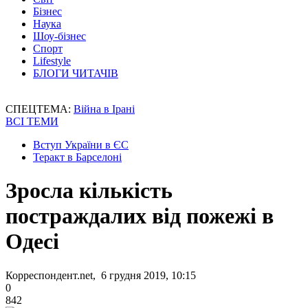
Бізнес
Наука
Шоу-бізнес
Спорт
Lifestyle
БЛОГИ ЧИТАЧІВ
СПЕЦТЕМА:
Війна в Ірані
ВСІ ТЕМИ
Вступ України в ЄС
Теракт в Барселоні
Зросла кількість
постраждалих від пожежі в
Одесі
Корреспондент.net, 6 грудня 2019, 10:15
0
842