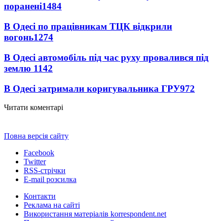
поранені
1484
В Одесі по працівникам ТЦК відкрили
вогонь
1274
В Одесі автомобіль під час руху провалився під
землю
1142
В Одесі затримали коригувальника ГРУ
972
Читати коментарі
Повна версія сайту
Facebook
Twitter
RSS-стрічки
E-mail розсилка
Контакти
Реклама на сайті
Використання матеріалів korrespondent.net