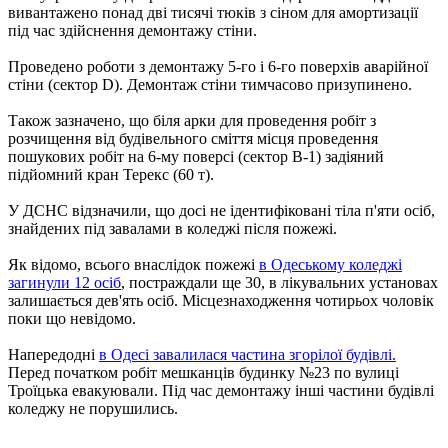
вивантажено понад дві тисячі тюків з сіном для амортизації
під час здійснення демонтажу стіни.
Проведено роботи з демонтажу 5-го і 6-го поверхів аварійної
стіни (сектор D). Демонтаж стіни тимчасово призупинено.
Також зазначено, що біля арки для проведення робіт з
розчищення від будівельного сміття місця проведення
пошукових робіт на 6-му поверсі (сектор В-1) задіяний
підйомний кран Терекс (60 т).
У ДСНС відзначили, що досі не ідентифіковані тіла п'яти осіб,
знайдених під завалами в коледжі після пожежі.
Як відомо, всього внаслідок пожежі
в Одеському коледжі
загинули 12 осіб
, постраждали ще 30, в лікувальних установах
залишається дев'ять осіб. Місцезнаходження чотирьох чоловік
поки що невідомо.
Напередодні
в Одесі завалилася частина згорілої будівлі.
Перед початком робіт мешканців будинку №23 по вулиці
Троїцька евакуювали. Під час демонтажу інші частини будівлі
коледжу не порушились.