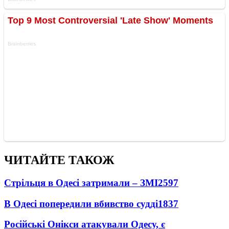
ЧИТАЙТЕ ТАКОЖ
Стрільця в Одесі затримали – ЗМІ
2597
В Одесі попередили вбивство судді
1837
Російські Онікси атакували Одесу, є