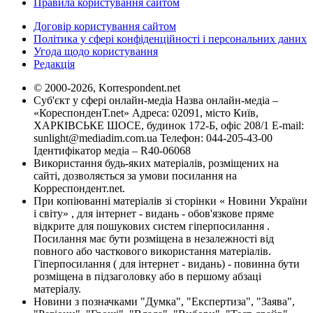
Правила користування сайтом
Договір користування сайтом
Політика у сфері конфіденційності і персональних даних
Угода щодо користування
Редакція
© 2000-2026, Korrespondent.net
Суб'єкт у сфері онлайн-медіа Назва онлайн-медіа –
«КореспонденТ.net» Адреса: 02091, місто Київ,
ХАРКІВСЬКЕ ШОСЕ, будинок 172-Б, офіс 208/1 E-mail:
sunlight@mediadim.com.ua
Телефон: 044-205-43-00
Ідентифікатор медіа – R40-06068
Використання будь-яких матеріалів, розміщених на
сайті, дозволяється за умови посилання на
Корреспондент.net.
При копіюванні матеріалів зі сторінки « Новини України
і світу» , для інтернет - видань - обов'язкове пряме
відкрите для пошукових систем гіперпосилання .
Посилання має бути розміщена в незалежності від
повного або часткового використання матеріалів.
Гіперпосилання ( для інтернет - видань) - повинна бути
розміщена в підзаголовку або в першому абзаці
матеріалу.
Новини з позначками "Думка", "Експертиза", "Заява",