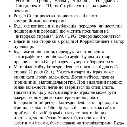
"Регіони", "Гроші", "Влада", "Вибори", "Тест-драйв",
"Спецпроекти", "Промо" публікуються на правах
реклами.
Розділ Спецпроекти створюється спільно з
комерційними партнерами.
Будь яке копіювання, публікація, передрук, чи наступне
поширення інформації, що містить посилання на
"Інтерфакс-Україна", EPA / UPG, суворо забороняється.
Власник веб-сторінки в розділі Я-Корреспондент є автор
публікації.
Будь-яке копіювання, передрук та відтворення
фотографічних творів та/або аудіовізуальних творів
правовласника Getty Images - суворо забороняється.
Матеріали сайту korrespondent.net призначені для осіб
старше 21 року (21+). Участь в азартних іграх може
викликати ігрову залежність. Дотримуйтесь правил
(принципів) відповідальної гри. При виявленні перших
ознак залежності негайно зверніться до спеціаліста.
Пам'ятайте, що участь в азартних іграх не може бути
джерелом доходів або альтернативою роботі.
Інформаційний ресурс korrespondent.net не проводить
ігри на реальні та/або віртуальні гроші, також сайт не
приймає ні в якій формі оплату ставок та інших
платежів, які пов’язані/можуть бути пов’язані з
азартними іграми, букмекерами чи тоталізаторами. Будь-