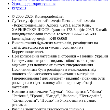
Угода щодо користування
Редакція
© 2000-2026, Korrespondent.net
Суб'єкт у сфері онлайн-медіа Назва онлайн-медіа –
«КореспонденТ.net» Адреса: 02091, місто Київ,
ХАРКІВСЬКЕ ШОСЕ, будинок 172-Б, офіс 208/1 E-mail:
sunlight@mediadim.com.ua
Телефон: 044-205-43-00
Ідентифікатор медіа – R40-06068
Використання будь-яких матеріалів, розміщених на
сайті, дозволяється за умови посилання на
Корреспондент.net.
При копіюванні матеріалів зі сторінки « Новини України
і світу» , для інтернет - видань - обов'язкове пряме
відкрите для пошукових систем гіперпосилання .
Посилання має бути розміщена в незалежності від
повного або часткового використання матеріалів.
Гіперпосилання ( для інтернет - видань) - повинна бути
розміщена в підзаголовку або в першому абзаці
матеріалу.
Новини з позначками "Думка", "Експертиза", "Заява",
"Регіони", "Гроші", "Влада", "Вибори", "Тест-драйв",
"Спецпроекти", "Промо" публікуються на правах
реклами.
Розділ Спецпроекти створюється спільно з