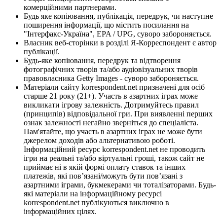
комерційними партнерами.
Будь яке копіювання, публікація, передрук, чи наступне
поширення інформації, що містить посилання на
"Інтерфакс-Україна", EPA / UPG, суворо забороняється.
Власник веб-сторінки в розділі Я-Корреспондент є автор
публікації.
Будь-яке копіювання, передрук та відтворення
фотографічних творів та/або аудіовізуальних творів
правовласника Getty Images - суворо забороняється.
Матеріали сайту korrespondent.net призначені для осіб
старше 21 року (21+). Участь в азартних іграх може
викликати ігрову залежність. Дотримуйтесь правил
(принципів) відповідальної гри. При виявленні перших
ознак залежності негайно зверніться до спеціаліста.
Пам'ятайте, що участь в азартних іграх не може бути
джерелом доходів або альтернативою роботі.
Інформаційний ресурс korrespondent.net не проводить
ігри на реальні та/або віртуальні гроші, також сайт не
приймає ні в якій формі оплату ставок та інших
платежів, які пов’язані/можуть бути пов’язані з
азартними іграми, букмекерами чи тоталізаторами. Будь-
які матеріали на інформаційному ресурсі
korrespondent.net публікуються виключно в
інформаційних цілях.