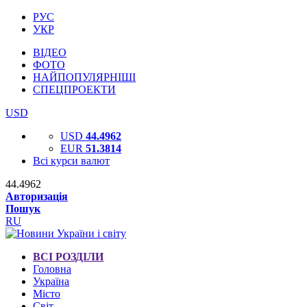
РУС
УКР
ВІДЕО
ФОТО
НАЙПОПУЛЯРНІШІ
СПЕЦПРОЕКТИ
USD
USD
44.4962
EUR
51.3814
Всі курси валют
44.4962
Авторизація
Пошук
RU
ВСІ РОЗДІЛИ
Головна
Україна
Місто
Світ