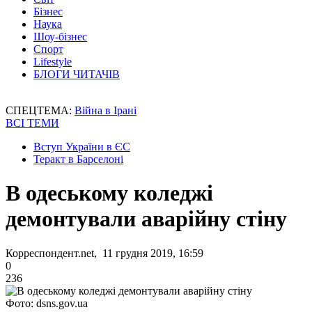
Бізнес
Наука
Шоу-бізнес
Спорт
Lifestyle
БЛОГИ ЧИТАЧІВ
СПЕЦТЕМА:
Війна в Ірані
ВСІ ТЕМИ
Вступ України в ЄС
Теракт в Барселоні
В одеському коледжі
демонтували аварійну стіну
Корреспондент.net, 11 грудня 2019, 16:59
0
236
Фото: dsns.gov.ua