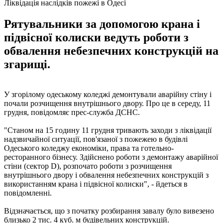
Ліквідація наслідків пожежі в Одесі
Рятувальники за допомогою крана і
підвісної колиски ведуть роботи з
обвалення небезпечних конструкцій на
згарищі.
У згорілому одеському коледжі демонтували аварійну стіну і
почали розчищення внутрішнього двору. Про це в середу, 11
грудня, повідомляє прес-служба ДСНС.
"Станом на 15 годину 11 грудня тривають заходи з ліквідації
надзвичайної ситуації, пов'язаної з пожежею в будівлі
Одеського коледжу економіки, права та готельно-
ресторанного бізнесу. Здійснено роботи з демонтажу аварійної
стіни (сектор D), розпочато роботи з розчищення
внутрішнього двору і обвалення небезпечних конструкцій з
використанням крана і підвісної колиски", - йдеться в
повідомленні.
Відзначається, що з початку розбирання завалу було вивезено
близько 2 тис. 4 куб. м будівельних конструкцій.