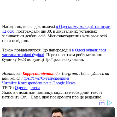
Нагадаємо, внаслідок пожежі
в Одеському коледжі загинули
12 осіб
, постраждали ще 30, в лікувальних установах
залишається дев'ять осіб. Місцезнаходження чотирьох осіб
поки невідомо.
Також повідомлялося, що напередодні
в Одесі обвалилася
частина згорілої будівлі
. Перед початком робіт мешканців
будинку №23 по вулиці Троїцька евакуювали.
Новини від
Корреспондент.net
в Telegram. Підписуйтесь на
наш канал
https://t.me/korrespondentnet
Читайте Korrespondent.net в Google News
ТЕГИ:
Одесса
,
стена
Якщо ви помітили помилку, виділіть необхідний текст і
натисніть Ctrl + Enter, щоб повідомити про це редакцію.