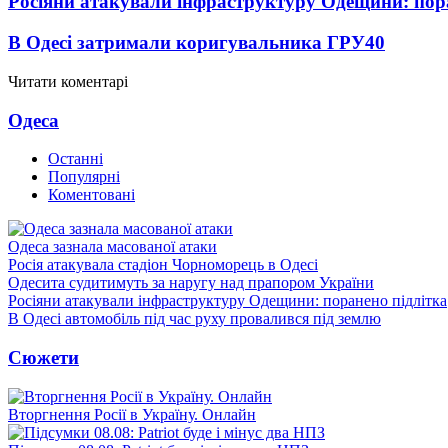
Росіяни атакували інфраструктуру Одещини: пор
В Одесі затримали коригувальника ГРУ
40
Читати коментарі
Одеса
Останні
Популярні
Коментовані
Одеса зазнала масованої атаки
Росія атакувала стадіон Чорноморець в Одесі
Одесита судитимуть за наругу над прапором України
Росіяни атакували інфраструктуру Одещини: поранено підлітка
В Одесі автомобіль під час руху провалився під землю
Сюжети
Вторгнення Росії в Україну. Онлайн