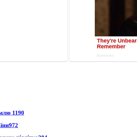
землю
1190
аїни
972