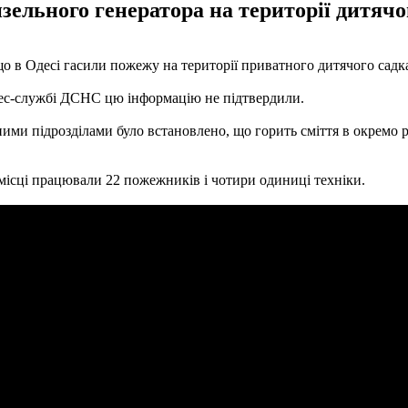
зельного генератора на території дитячог
 що в Одесі гасили пожежу на території приватного дитячого сад
рес-службі ДСНС цю інформацію не підтвердили.
ми підрозділами було встановлено, що горить сміття в окремо р
ісці працювали 22 пожежників і чотири одиниці техніки.