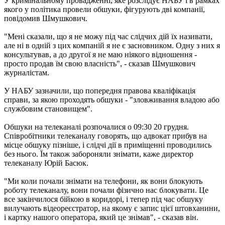
У кримінальному провадженні, яке розслідує НАБУ і в рамках
якого у політика провели обшуки, фігурують дві компанії,
повідомив Шмушкович.
"Мені сказали, що я не можу під час слідчих дій їх називати,
але ні в одній з цих компаній я не є засновником. Одну з них я
консультував, а до другої я не маю ніякого відношення -
просто продав їм свою власність", - сказав Шмушкович
журналістам.
У НАБУ зазначили, що попередня правова кваліфікація
справи, за якою проходять обшуки - "зловживання владою або
службовим становищем".
Обшуки на телеканалі розпочалися о 09:30 20 грудня.
Співробітники телеканалу говорять, що адвокат прибув на
місце обшуку пізніше, і слідчі дії в приміщенні проводились
без нього. Їм також забороняли знімати, каже директор
телеканалу Юрій Басюк.
"Ми коли почали знімати на телефони, як вони блокують
роботу телеканалу, вони почали фізично нас блокувати. Це
все закінчилося бійкою в коридорі, і тепер під час обшуку
вилучають відеореєстратор, на якому є запис цієї штовханини,
і картку нашого оператора, який це знімав", - сказав він.