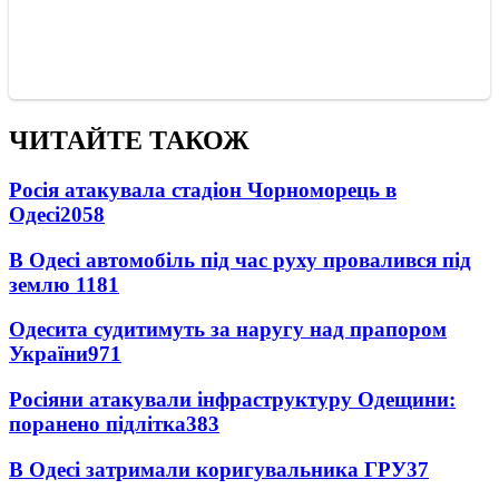
ЧИТАЙТЕ ТАКОЖ
Росія атакувала стадіон Чорноморець в
Одесі
2058
В Одесі автомобіль під час руху провалився під
землю
1181
Одесита судитимуть за наругу над прапором
України
971
Росіяни атакували інфраструктуру Одещини:
поранено підлітка
383
В Одесі затримали коригувальника ГРУ
37