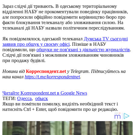
Зараз слідчі дії тривають. В одеському територіальному
відділенні НАБУ не прокоментували поведінку працівників,
але попросили офіційно повідомити керівництво бюро про
факти блокування телеканалу або зловживання силою. На
телеканалі дії НАБУ назвали політичним переслідуванням.
Як повідомлялося, одеський телеканал
Думська TV сьогодні
заявив про обшук у своєму офісі
. Пізніше в НАБУ
повідомили, що
обшуки не пов'язані з діяльністю журналістів
.
Слідчі дії пов'язані з можливим зловживанням чиновників
при продажу будівлі.
Новини від
Корреспондент.net
у Telegram. Підписуйтесь на
наш канал
https://t.me/korrespondentnet
.
Читайте Korrespondent.net в Google News
ТЕГИ:
Одесса
,
обыск
Якщо ви помітили помилку, виділіть необхідний текст і
натисніть Ctrl + Enter, щоб повідомити про це редакцію.