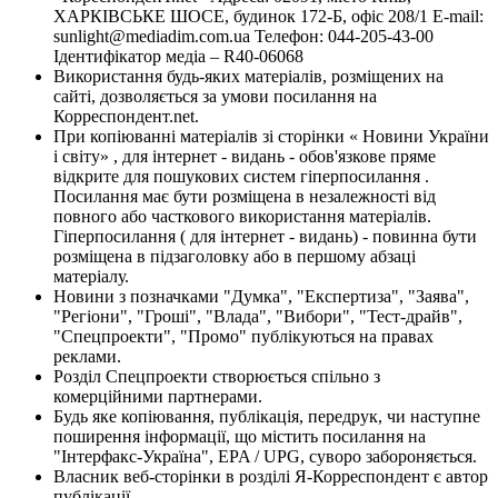
ХАРКІВСЬКЕ ШОСЕ, будинок 172-Б, офіс 208/1 E-mail:
sunlight@mediadim.com.ua
Телефон: 044-205-43-00
Ідентифікатор медіа – R40-06068
Використання будь-яких матеріалів, розміщених на
сайті, дозволяється за умови посилання на
Корреспондент.net.
При копіюванні матеріалів зі сторінки « Новини України
і світу» , для інтернет - видань - обов'язкове пряме
відкрите для пошукових систем гіперпосилання .
Посилання має бути розміщена в незалежності від
повного або часткового використання матеріалів.
Гіперпосилання ( для інтернет - видань) - повинна бути
розміщена в підзаголовку або в першому абзаці
матеріалу.
Новини з позначками "Думка", "Експертиза", "Заява",
"Регіони", "Гроші", "Влада", "Вибори", "Тест-драйв",
"Спецпроекти", "Промо" публікуються на правах
реклами.
Розділ Спецпроекти створюється спільно з
комерційними партнерами.
Будь яке копіювання, публікація, передрук, чи наступне
поширення інформації, що містить посилання на
"Інтерфакс-Україна", EPA / UPG, суворо забороняється.
Власник веб-сторінки в розділі Я-Корреспондент є автор
публікації.