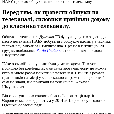
НАБУ провело обшуки житла власника телеканалу
Перед тим, як провести обшуки на
телеканалі, силовики прийшли додому
до власника телеканалу.
Обшук на телеканалі
Думская.ТВ
був уже другим за день, до
цього детективи НАБУ побували з обшуком вдома у власника
телеканалу Михайла Шмушковича. Про це в п'ятницю, 20
грудня, повідомляє
Радіо Свобода
з посиланням на слова
Шмушковича.
"Уже о сьомій ранку вони були у мене вдома. Там усе
пройшло без конфліктів, я не дуже зрозумів, чому не можна
було зі мною разом поїхати на телеканал. Пізніше з розмов
працівників на місці у мене склалося враження, що вони й
самі не знали, що приїхали на телеканал", - сказав
Шмушкович.
Він є заступником голови обласної організації партії
Європейська солідарність, а у 2014-2015 роках був головою
Одеської обласної ради.