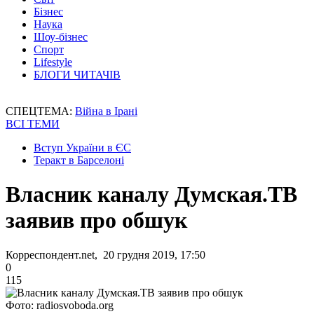
Бізнес
Наука
Шоу-бізнес
Спорт
Lifestyle
БЛОГИ ЧИТАЧІВ
СПЕЦТЕМА:
Війна в Ірані
ВСІ ТЕМИ
Вступ України в ЄС
Теракт в Барселоні
Власник каналу Думская.ТВ
заявив про обшук
Корреспондент.net, 20 грудня 2019, 17:50
0
115
Фото: radiosvoboda.org