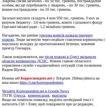
Зокрема сім'ям загиблих - по 50 тис. гривень, постраждалим
особам, які ще перебувають у лікарнях, - по 30 тис. гривень,
іншим постраждалим - по 10 тис. гривень.
Загальні виплати складуть 4 млн 950 тис. гривень. З них за
рахунок бюджету - 3,6 млн гривень, кошти з цільового фонду
Одеської міської ради - 1,2 мільйона гривень.
Нагадаємо, що раніше
урядова комісія назвала причину
пожежі
. Люди загинули через недбале ставлення керівництва і
персоналу коледжу до протипожежної безпеки, зазначив
прем'єр Гончарук.
Також повідомлялося, що
після пожежі в Одесі звільнили
обласне керівництво ДСНС
. Новим главою обласного
управління служби з надзвичайних ситуацій став полковник
Вадим Шулюк.
Новини від
Корреспондент.net
у Telegram. Підписуйтесь на
наш канал
https://t.me/korrespondentnet
.
Читайте Korrespondent.net в Google News
ТЕГИ:
Одесса
,
компенсация
,
выплаты
Якщо ви помітили помилку, виділіть необхідний текст і
натисніть Ctrl + Enter, щоб повідомити про це редакцію.