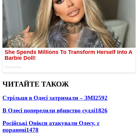
ЧИТАЙТЕ ТАКОЖ
Стрільця в Одесі затримали – ЗМІ
2592
В Одесі попередили вбивство судді
1826
Російські Онікси атакували Одесу, є
поранені
1478