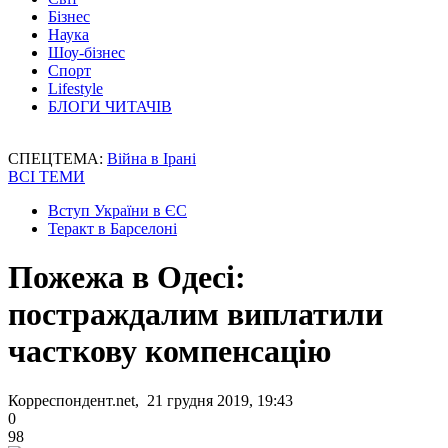
Бізнес
Наука
Шоу-бізнес
Спорт
Lifestyle
БЛОГИ ЧИТАЧІВ
СПЕЦТЕМА:
Війна в Ірані
ВСІ ТЕМИ
Вступ України в ЄС
Теракт в Барселоні
Пожежа в Одесі:
постраждалим виплатили
часткову компенсацію
Корреспондент.net, 21 грудня 2019, 19:43
0
98