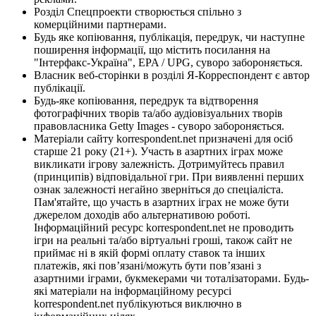
Розділ Спецпроекти створюється спільно з
комерційними партнерами.
Будь яке копіювання, публікація, передрук, чи наступне
поширення інформації, що містить посилання на
"Інтерфакс-Україна", EPA / UPG, суворо забороняється.
Власник веб-сторінки в розділі Я-Корреспондент є автор
публікації.
Будь-яке копіювання, передрук та відтворення
фотографічних творів та/або аудіовізуальних творів
правовласника Getty Images - суворо забороняється.
Матеріали сайту korrespondent.net призначені для осіб
старше 21 року (21+). Участь в азартних іграх може
викликати ігрову залежність. Дотримуйтесь правил
(принципів) відповідальної гри. При виявленні перших
ознак залежності негайно зверніться до спеціаліста.
Пам'ятайте, що участь в азартних іграх не може бути
джерелом доходів або альтернативою роботі.
Інформаційний ресурс korrespondent.net не проводить
ігри на реальні та/або віртуальні гроші, також сайт не
приймає ні в якій формі оплату ставок та інших
платежів, які пов’язані/можуть бути пов’язані з
азартними іграми, букмекерами чи тоталізаторами. Будь-
які матеріали на інформаційному ресурсі
korrespondent.net публікуються виключно в