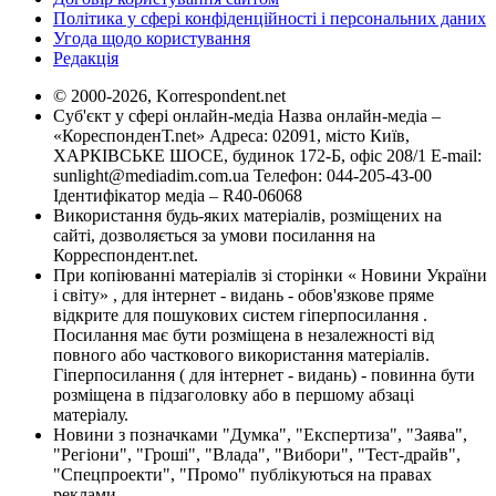
Політика у сфері конфіденційності і персональних даних
Угода щодо користування
Редакція
© 2000-2026, Korrespondent.net
Суб'єкт у сфері онлайн-медіа Назва онлайн-медіа –
«КореспонденТ.net» Адреса: 02091, місто Київ,
ХАРКІВСЬКЕ ШОСЕ, будинок 172-Б, офіс 208/1 E-mail:
sunlight@mediadim.com.ua
Телефон: 044-205-43-00
Ідентифікатор медіа – R40-06068
Використання будь-яких матеріалів, розміщених на
сайті, дозволяється за умови посилання на
Корреспондент.net.
При копіюванні матеріалів зі сторінки « Новини України
і світу» , для інтернет - видань - обов'язкове пряме
відкрите для пошукових систем гіперпосилання .
Посилання має бути розміщена в незалежності від
повного або часткового використання матеріалів.
Гіперпосилання ( для інтернет - видань) - повинна бути
розміщена в підзаголовку або в першому абзаці
матеріалу.
Новини з позначками "Думка", "Експертиза", "Заява",
"Регіони", "Гроші", "Влада", "Вибори", "Тест-драйв",
"Спецпроекти", "Промо" публікуються на правах
реклами.