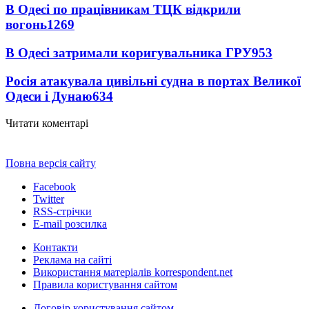
В Одесі по працівникам ТЦК відкрили
вогонь
1269
В Одесі затримали коригувальника ГРУ
953
Росія атакувала цивільні судна в портах Великої
Одеси і Дунаю
634
Читати коментарі
Повна версія сайту
Facebook
Twitter
RSS-стрічки
E-mail розсилка
Контакти
Реклама на сайті
Використання матеріалів korrespondent.net
Правила користування сайтом
Договір користування сайтом