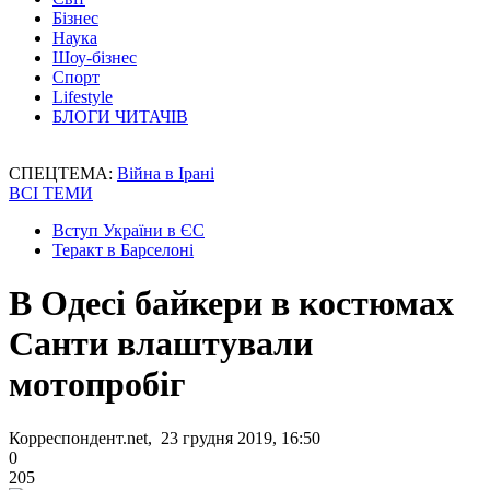
Бізнес
Наука
Шоу-бізнес
Спорт
Lifestyle
БЛОГИ ЧИТАЧІВ
СПЕЦТЕМА:
Війна в Ірані
ВСІ ТЕМИ
Вступ України в ЄС
Теракт в Барселоні
В Одесі байкери в костюмах
Санти влаштували
мотопробіг
Корреспондент.net, 23 грудня 2019, 16:50
0
205