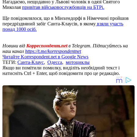
Нагадаємо, нещодавно у Львові чоловік в одязі Святого
Миколая
привітав військовослужбовців на БТРі.
Ще повідомлялося, що в Мінхендорфі в Німеччині пройшов
передріздвяний забіг Санта-Клаусів, в якому
взяли участь
понад 1000 осіб.
Новини від
Корреспондент.net
в Telegram. Підписуйтесь на
наш канал
https://t.me/korrespondentnet
Читайте Korrespondent.net в Google News
ТЕГИ:
Санта-Клаус
,
Одесса
,
мотоциклы
Якщо ви помітили помилку, виділіть необхідний текст і
натисніть Ctrl + Enter, щоб повідомити про це редакцію.