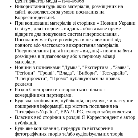
Ідентифікатор медіа – R40-06068
Використання будь-яких матеріалів, розміщених на
сайті, дозволяється за умови посилання на
Корреспондент.net.
При копіюванні матеріалів зі сторінки « Новини України
і світу» , для інтернет - видань - обов'язкове пряме
відкрите для пошукових систем гіперпосилання .
Посилання має бути розміщена в незалежності від
повного або часткового використання матеріалів.
Гіперпосилання ( для інтернет - видань) - повинна бути
розміщена в підзаголовку або в першому абзаці
матеріалу.
Новини з позначками "Думка", "Експертиза", "Заява",
"Регіони", "Гроші", "Влада", "Вибори", "Тест-драйв",
"Спецпроекти", "Промо" публікуються на правах
реклами.
Розділ Спецпроекти створюється спільно з
комерційними партнерами.
Будь яке копіювання, публікація, передрук, чи наступне
поширення інформації, що містить посилання на
"Інтерфакс-Україна", EPA / UPG, суворо забороняється.
Власник веб-сторінки в розділі Я-Корреспондент є автор
публікації.
Будь-яке копіювання, передрук та відтворення
фотографічних творів та/або аудіовізуальних творів