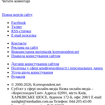
Читати коментарі
Повна версія сайту
Facebook
Twitter
RSS-стрічки
E-mail розсилка
Контакти
Реклама на сайті
Використання матеріалів korrespondent.net
Правила користування сайтом
Договір користування сайтом
Політика у сфері конфіденційності і персональних даних
Угода щодо користування
Редакція
© 2000-2026, Korrespondent.net
Суб'єкт у сфері онлайн-медіа Назва онлайн-медіа –
«КореспонденТ.net» Адреса: 02091, місто Київ,
ХАРКІВСЬКЕ ШОСЕ, будинок 172-Б, офіс 208/1 E-mail:
sunlight@mediadim.com.ua
Телефон: 044-205-43-00