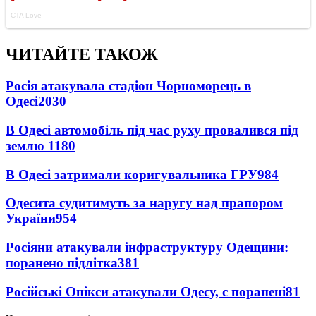
ЧИТАЙТЕ ТАКОЖ
Росія атакувала стадіон Чорноморець в
Одесі
2030
В Одесі автомобіль під час руху провалився під
землю
1180
В Одесі затримали коригувальника ГРУ
984
Одесита судитимуть за наругу над прапором
України
954
Росіяни атакували інфраструктуру Одещини:
поранено підлітка
381
Російські Онікси атакували Одесу, є поранені
81