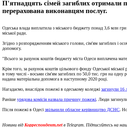
П'ятнадцять сімей загиблих отримали п
перерахована виконавцям послуг.
Одеська влада виплатила з міського бюджету понад 3,6 млн грн 
міської ради.
Згідно з розпорядженням міського голови, сім'ям загиблих і ос
допомогу.
"Всього за рахунок коштів бюджету міста Одеси виплачена матер
Крім того, за рахунок коштів цільового фонду Одеської міської 
в тому числі - восьми сім'ям загиблих по 50,0 тис. грн на одну 
надана матеріальна допомога в наступному 2020 році.
Нагадаємо, внаслідок пожежі в одеському коледжі
загинули 16
Раніше
урядова комісія назвала причину пожежі
. Люди загинул
Після пожежі в Одесі
звільнили обласне керівництво ДСНС
. Н
Новини від
Корреспондент.net
в Telegram. Підписуйтесь на на