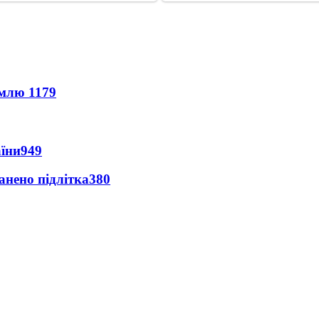
землю
1179
аїни
949
анено підлітка
380