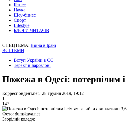
Бізнес
Наука
Шоу-бізнес
Спорт
Lifestyle
БЛОГИ ЧИТАЧІВ
СПЕЦТЕМА:
Війна в Ірані
ВСІ ТЕМИ
Вступ України в ЄС
Теракт в Барселоні
Пожежа в Одесі: потерпілим і
Корреспондент.net, 28 грудня 2019, 19:12
1
147
Фото: dumskaya.net
Згорілий коледж