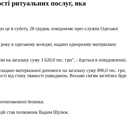
сті ритуальних послуг, яка
ро це в суботу, 28 грудня, повідомляє прес-служба Одеської
9 року в одеському коледжі, надано одноразову матеріальну
 на загальну суму 3 620,0 тис. грн", - йдеться в повідомленні.
 надано матеріальної допомоги на загальну суму 890,0 тис. грн,
жності від стану тяжкості ушкоджень. Восьми сім'ям загиблих буде
ротипожежної безпеки.
ацій став полковник Вадим Шулюк.