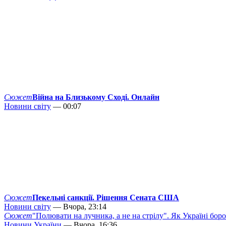
Сюжет
Війна на Близькому Сході. Онлайн
Новини світу
— 00:07
Сюжет
Пекельні санкції. Рішення Сената США
Новини світу
— Вчора, 23:14
Сюжет
"Полювати на лучника, а не на стрілу". Як Україні бор
Новини України
— Вчора, 16:36