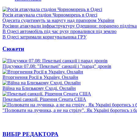
Росія атакувала стадіон Чорноморець в Одесі
Одесита судитимуть за наругу над прапором України
Росіяни атакували інфраструктуру Одещини: поранено підлітка
В Одесі автомобіль під час руху провалився під землю
В Одесі затримали коригувальника ГРУ
Сюжети
Підсумки 07.08: "Пекельні" санкції і "парад" дронів
Вторгнення Росії в Україну. Онлайн
Війна на Близькому Сході. Онлайн
Пекельні санкції. Рішення Сената США
"Полювати на лучника, а не на стрілу". Як Україні боротись з 
ВИБІР РЕДАКТОРА