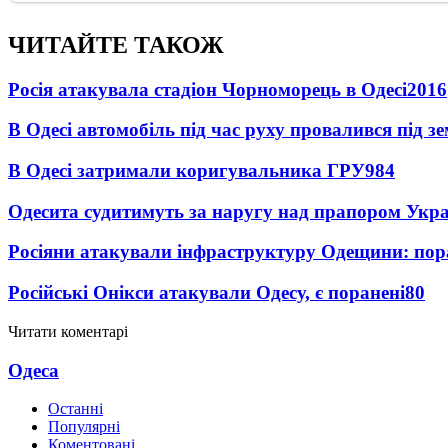
ЧИТАЙТЕ ТАКОЖ
Росія атакувала стадіон Чорноморець в Одесі
2016
В Одесі автомобіль під час руху провалився під 
В Одесі затримали коригувальника ГРУ
984
Одесита судитимуть за наругу над прапором Укр
Росіяни атакували інфраструктуру Одещини: пор
Російські Онікси атакували Одесу, є поранені
80
Читати коментарі
Одеса
Останні
Популярні
Коментовані