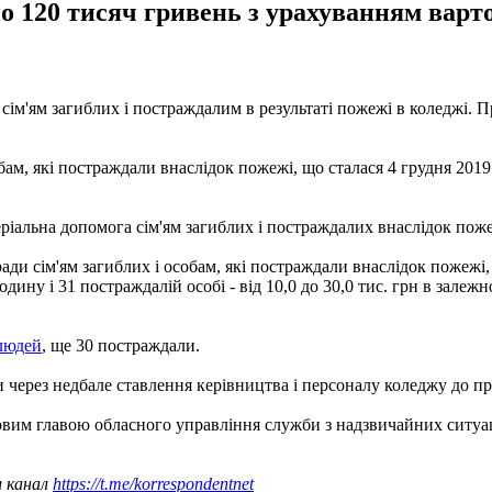
о 120 тисяч гривень з урахуванням варто
сім'ям загиблих і постраждалим в результаті пожежі в коледжі. П
обам, які постраждали внаслідок пожежі, що сталася 4 грудня 201
іальна допомога сім'ям загиблих і постраждалих внаслідок пожежі
ради сім'ям загиблих і особам, які постраждали внаслідок пожежі,
родину і 31 постраждалій особі - від 10,0 до 30,0 тис. грн в зале
 людей
, ще 30 постраждали.
и через недбале ставлення керівництва і персоналу коледжу до п
овим главою обласного управління служби з надзвичайних ситу
ш канал
https://t.me/korrespondentnet