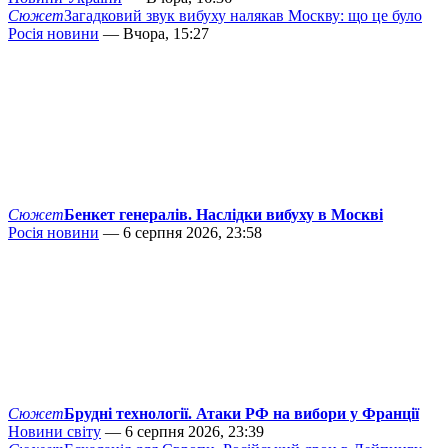
Сюжет
Загадковий звук вибуху налякав Москву: що це було
Росія новини
— Вчора, 15:27
Сюжет
Бенкет генералів. Наслідки вибуху в Москві
Росія новини
— 6 серпня 2026, 23:58
Сюжет
Брудні технології. Атаки РФ на вибори у Франції
Новини світу
— 6 серпня 2026, 23:39