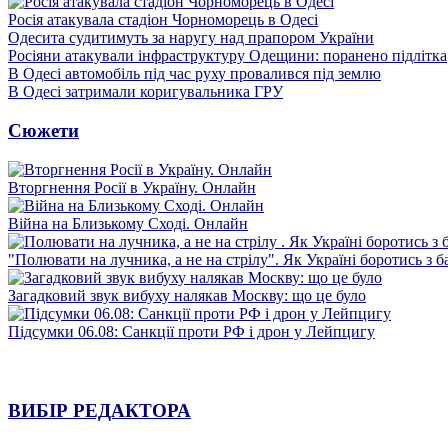
Росія атакувала стадіон Чорноморець в Одесі
Одесита судитимуть за наругу над прапором України
Росіяни атакували інфраструктуру Одещини: поранено підлітка
В Одесі автомобіль під час руху провалився під землю
В Одесі затримали коригувальника ГРУ
Сюжети
Вторгнення Росії в Україну. Онлайн
Війна на Близькому Сході. Онлайн
"Полювати на лучника, а не на стрілу". Як Україні боротись з 
Загадковий звук вибуху налякав Москву: що це було
Підсумки 06.08: Санкції проти РФ і дрон у Лейпцигу
ВИБІР РЕДАКТОРА