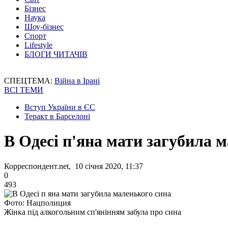
Бізнес
Наука
Шоу-бізнес
Спорт
Lifestyle
БЛОГИ ЧИТАЧІВ
СПЕЦТЕМА:
Війна в Ірані
ВСІ ТЕМИ
Вступ України в ЄС
Теракт в Барселоні
В Одесі п'яна мати загубила 
Корреспондент.net, 10 січня 2020, 11:37
0
493
Фото: Нацполиция
Жінка під алкогольним сп'янінням забула про сина