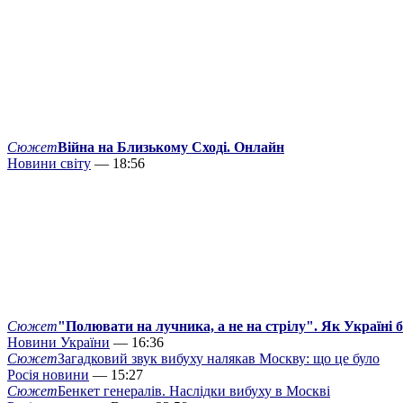
Сюжет
Війна на Близькому Сході. Онлайн
Новини світу
— 18:56
Сюжет
"Полювати на лучника, а не на стрілу". Як Україні 
Новини України
— 16:36
Сюжет
Загадковий звук вибуху налякав Москву: що це було
Росія новини
— 15:27
Сюжет
Бенкет генералів. Наслідки вибуху в Москві