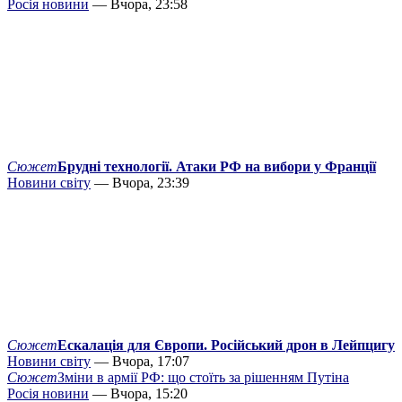
Росія новини
— Вчора, 23:58
Сюжет
Брудні технології. Атаки РФ на вибори у Франції
Новини світу
— Вчора, 23:39
Сюжет
Ескалація для Європи. Російський дрон в Лейпцигу
Новини світу
— Вчора, 17:07
Сюжет
Зміни в армії РФ: що стоїть за рішенням Путіна
Росія новини
— Вчора, 15:20