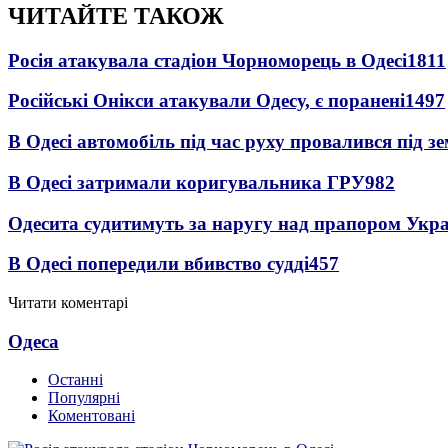
ЧИТАЙТЕ ТАКОЖ
Росія атакувала стадіон Чорноморець в Одесі
1811
Російські Онікси атакували Одесу, є поранені
1497
В Одесі автомобіль під час руху провалився під 
В Одесі затримали коригувальника ГРУ
982
Одесита судитимуть за наругу над прапором Укр
В Одесі попередили вбивство судді
457
Читати коментарі
Одеса
Останні
Популярні
Коментовані