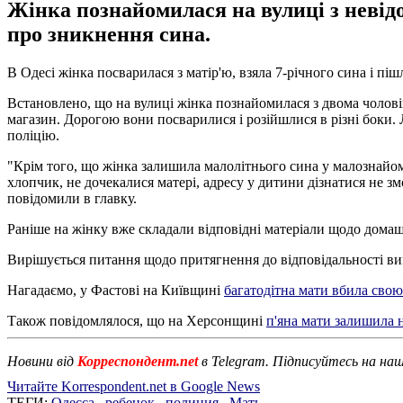
Жінка познайомилася на вулиці з невідо
про зникнення сина.
В Одесі жінка посварилася з матір'ю, взяла 7-річного сина і пі
Встановлено, що на вулиці жінка познайомилася з двома чоловіка
магазин. Дорогою вони посварилися і розійшлися в різні боки.
поліцію.
"Крім того, що жінка залишила малолітнього сина у малознайом
хлопчик, не дочекалися матері, адресу у дитини дізнатися не зм
повідомили в главку.
Раніше на жінку вже складали відповідні матеріали щодо домаш
Вирішується питання щодо притягнення до відповідальності вин
Нагадаємо, у Фастові на Київщині
багатодітна мати вбила сво
Також повідомлялося, що на Херсонщині
п'яна мати залишила н
Новини від
Корреспондент.net
в Telegram. Підписуйтесь на на
Читайте Korrespondent.net в Google News
ТЕГИ:
Одесса
,
ребенок
,
полиция
,
Мать