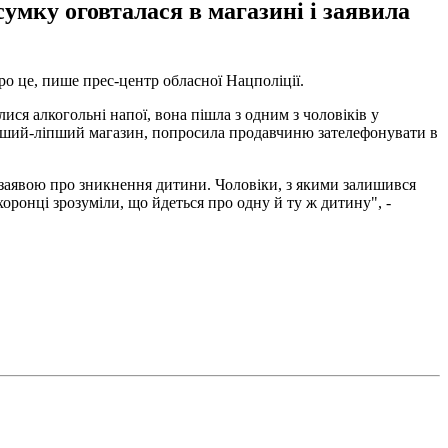
умку оговталася в магазині і заявила
про це, пише прес-центр обласної Нацполіції.
лися алкогольні напої, вона пішла з одним з чоловіків у
перший-ліпший магазин, попросила продавчиню зателефонувати в
з заявою про зникнення дитини. Чоловіки, з якими залишився
хоронці зрозуміли, що йдеться про одну й ту ж дитину", -