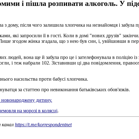
мими і пішла розпивати алкоголь. У підс
шла з дому, після чого залишила хлопчика на незнайомця і забула 
ми, які запросили її в гості. Коли в домі "нових друзів" закінчи
 Лише згодом жінка згадала, що з нею був син, і, увійшовши в 
их людей, вона ще й забула про це і зателефонувала в поліцію і
огли, і теж набрали 102. Зіставивши ці два повідомлення, правоо
нього насильства проти бабусі хлопчика.
уватця за статтею про невиконання батьківських обов'язків.
ю новонароджену дитину.
емовля на морозі в колясці
.
ш канал
https://t.me/korrespondentnet