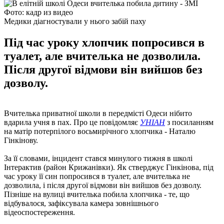
Фото: кадр из видео
Медики діагностували у нього забій паху
Під час уроку хлопчик попросився в
туалет, але вчителька не дозволила.
Після другої відмови він вийшов без
дозволу.
Вчителька приватної школи в передмісті Одеси нібито
вдарила учня в пах. Про це повідомляє
УНІАН
з посиланням
на матір потерпілого восьмирічного хлопчика - Наталю
Гінкінову.
За її словами, інцидент стався минулого тижня в школі
Інтерактив (район Крижанівки). Як стверджує Гінкінова, під
час уроку її син попросився в туалет, але вчителька не
дозволила, і після другої відмови він вийшов без дозволу.
Пізніше на вулиці вчителька побила хлопчика - те, що
відбувалося, зафіксувала камера зовнішнього
відеоспостереження.