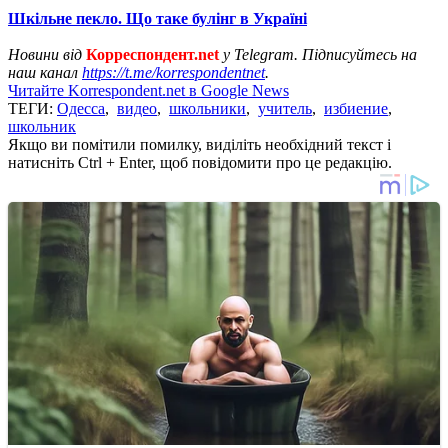
Шкільне пекло. Що таке булінг в Україні
Новини від
Корреспондент.net
у Telegram. Підписуйтесь на
наш канал
https://t.me/korrespondentnet
.
Читайте Korrespondent.net в Google News
ТЕГИ:
Одесса
,
видео
,
школьники
,
учитель
,
избиение
,
школьник
Якщо ви помітили помилку, виділіть необхідний текст і
натисніть Ctrl + Enter, щоб повідомити про це редакцію.