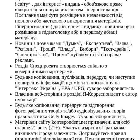
і світу» , для інтернет - видань - обов'язкове пряме
відкрите для пошукових систем гіперпосилання .
Посилання має бути розміщена в незалежності від
повного або часткового використання матеріалів.
Гіперпосилання ( для інтернет - видань) - повинна бути
розміщена в підзаголовку або в першому абзаці
матеріалу.
Новини з позначками "Думка", "Експертиза", "Заява",
"Регіони", "Гроші", "Влада", "Вибори", "Тест-драйв",
"Спецпроекти", "Промо" публікуються на правах
реклами.
Розділ Спецпроекти створюється спільно з
комерційними партнерами.
Будь яке копіювання, публікація, передрук, чи наступне
поширення інформації, що містить посилання на
"Інтерфакс-Україна", EPA / UPG, суворо забороняється.
Власник веб-сторінки в розділі Я-Корреспондент є автор
публікації.
Будь-яке копіювання, передрук та відтворення
фотографічних творів та/або аудіовізуальних творів
правовласника Getty Images - суворо забороняється.
Матеріали сайту korrespondent.net призначені для осіб
старше 21 року (21+). Участь в азартних іграх може
викликати ігрову залежність. Дотримуйтесь правил
(принципів) відповідальної гри. При виявленні перших