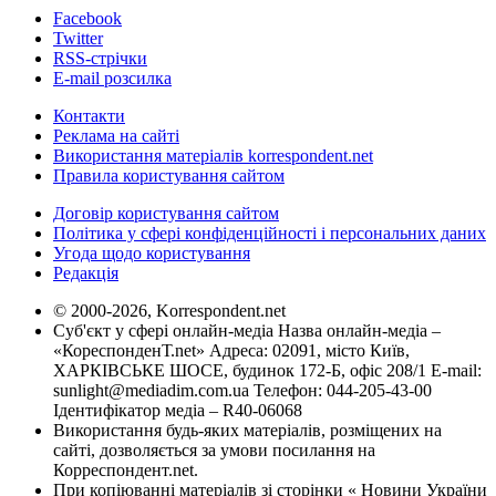
Facebook
Twitter
RSS-стрічки
E-mail розсилка
Контакти
Реклама на сайті
Використання матеріалів korrespondent.net
Правила користування сайтом
Договір користування сайтом
Політика у сфері конфіденційності і персональних даних
Угода щодо користування
Редакція
© 2000-2026, Korrespondent.net
Суб'єкт у сфері онлайн-медіа Назва онлайн-медіа –
«КореспонденТ.net» Адреса: 02091, місто Київ,
ХАРКІВСЬКЕ ШОСЕ, будинок 172-Б, офіс 208/1 E-mail:
sunlight@mediadim.com.ua
Телефон: 044-205-43-00
Ідентифікатор медіа – R40-06068
Використання будь-яких матеріалів, розміщених на
сайті, дозволяється за умови посилання на
Корреспондент.net.
При копіюванні матеріалів зі сторінки « Новини України