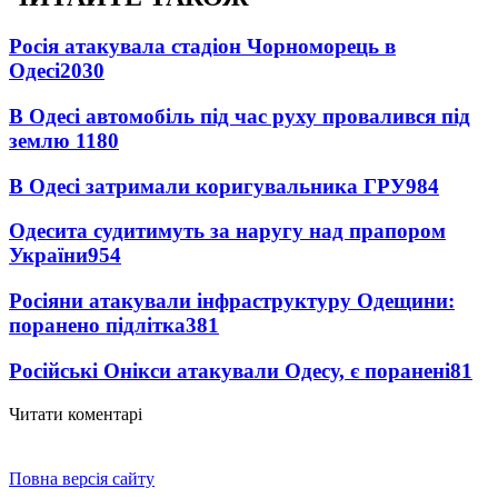
Росія атакувала стадіон Чорноморець в
Одесі
2030
В Одесі автомобіль під час руху провалився під
землю
1180
В Одесі затримали коригувальника ГРУ
984
Одесита судитимуть за наругу над прапором
України
954
Росіяни атакували інфраструктуру Одещини:
поранено підлітка
381
Російські Онікси атакували Одесу, є поранені
81
Читати коментарі
Повна версія сайту