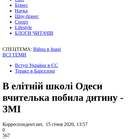
Бізнес
Наука
Шоу-бізнес
Спорт
Lifestyle
БЛОГИ ЧИТАЧІВ
СПЕЦТЕМА:
Війна в Ірані
ВСІ ТЕМИ
Вступ України в ЄС
Теракт в Барселоні
В елітній школі Одеси
вчителька побила дитину -
ЗМІ
Корреспондент.net, 15 січня 2020, 13:57
0
567