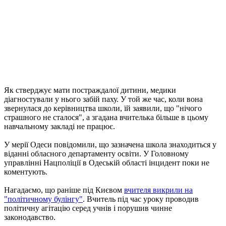
Як стверджує мати постраждалої дитини, медики
діагностували у нього забій паху. У той же час, коли вона
звернулася до керівництва школи, їй заявили, що "нічого
страшного не сталося", а згадана вчителька більше в цьому
навчальному закладі не працює.
У мерії Одеси повідомили, що зазначена школа знаходиться у
віданні обласного департаменту освіти. У Головному
управлінні Нацполіції в Одеській області інцидент поки не
коментують.
Нагадаємо, що раніше під Києвом
вчителя викрили на
"політичному булінгу"
. Вчитель під час уроку проводив
політичну агітацію серед учнів і порушив чинне
законодавство.