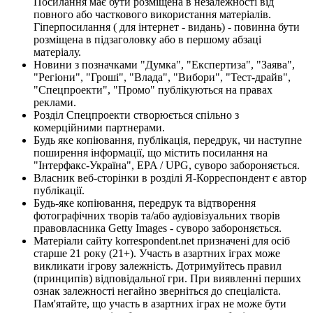
Посилання має бути розміщена в незалежності від
повного або часткового використання матеріалів.
Гіперпосилання ( для інтернет - видань) - повинна бути
розміщена в підзаголовку або в першому абзаці
матеріалу.
Новини з позначками "Думка", "Експертиза", "Заява",
"Регіони", "Гроші", "Влада", "Вибори", "Тест-драйв",
"Спецпроекти", "Промо" публікуються на правах
реклами.
Розділ Спецпроекти створюється спільно з
комерційними партнерами.
Будь яке копіювання, публікація, передрук, чи наступне
поширення інформації, що містить посилання на
"Інтерфакс-Україна", EPA / UPG, суворо забороняється.
Власник веб-сторінки в розділі Я-Корреспондент є автор
публікації.
Будь-яке копіювання, передрук та відтворення
фотографічних творів та/або аудіовізуальних творів
правовласника Getty Images - суворо забороняється.
Матеріали сайту korrespondent.net призначені для осіб
старше 21 року (21+). Участь в азартних іграх може
викликати ігрову залежність. Дотримуйтесь правил
(принципів) відповідальної гри. При виявленні перших
ознак залежності негайно зверніться до спеціаліста.
Пам'ятайте, що участь в азартних іграх не може бути