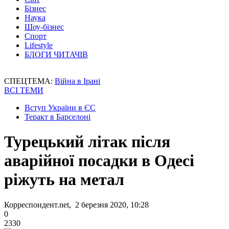
Бізнес
Наука
Шоу-бізнес
Спорт
Lifestyle
БЛОГИ ЧИТАЧІВ
СПЕЦТЕМА:
Війна в Ірані
ВСІ ТЕМИ
Вступ України в ЄС
Теракт в Барселоні
Турецький літак після
аварійної посадки в Одесі
ріжуть на метал
Корреспондент.net, 2 березня 2020, 10:28
0
2330