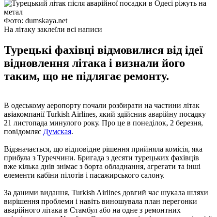
Фото: dumskaya.net
На літаку заклеїли всі написи
Турецькі фахівці відмовилися від ідеї
відновлення літака і визнали його
таким, що не підлягає ремонту.
В одеському аеропорту почали розбирати на частини літак
авіакомпанії Turkish Airlines, який здійснив аварійну посадку
21 листопада минулого року. Про це в понеділок, 2 березня,
повідомляє
Думская
.
Відзначається, що відповідне рішення прийняла комісія, яка
прибула з Туреччини. Бригада з десяти турецьких фахівців
вже кілька днів знімає з борта обладнання, агрегати та інші
елементи кабіни пілотів і пасажирського салону.
За даними видання, Turkish Airlines довгий час шукала шляхи
вирішення проблеми і навіть виношувала план перегонки
аварійного літака в Стамбул або на одне з ремонтних