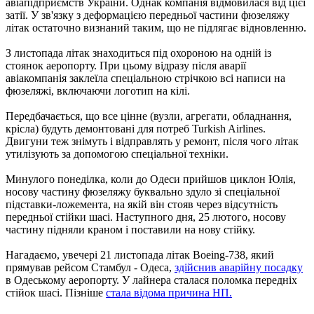
авіапідприємств України. Однак компанія відмовилася від цієї
затії. У зв'язку з деформацією передньої частини фюзеляжу
літак остаточно визнаний таким, що не підлягає відновленню.
З листопада літак знаходиться під охороною на одній із
стоянок аеропорту. При цьому відразу після аварії
авіакомпанія заклеїла спеціальною стрічкою всі написи на
фюзеляжі, включаючи логотип на кілі.
Передбачається, що все цінне (вузли, агрегати, обладнання,
крісла) будуть демонтовані для потреб Turkish Airlines.
Двигуни теж знімуть і відправлять у ремонт, після чого літак
утилізують за допомогою спеціальної техніки.
Минулого понеділка, коли до Одеси прийшов циклон Юлія,
носову частину фюзеляжу буквально здуло зі спеціальної
підставки-ложемента, на якій він стояв через відсутність
передньої стійки шасі. Наступного дня, 25 лютого, носову
частину підняли краном і поставили на нову стійку.
Нагадаємо, увечері 21 листопада літак Boeing-738, який
прямував рейсом Стамбул - Одеса,
здійснив аварійну посадку
в Одеському аеропорту. У лайнера сталася поломка передніх
стійок шасі. Пізніше
стала відома причина НП.