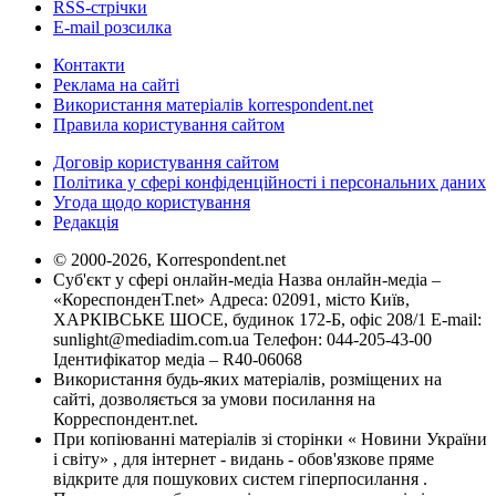
RSS-стрічки
E-mail розсилка
Контакти
Реклама на сайті
Використання матеріалів korrespondent.net
Правила користування сайтом
Договір користування сайтом
Політика у сфері конфіденційності і персональних даних
Угода щодо користування
Редакція
© 2000-2026, Korrespondent.net
Суб'єкт у сфері онлайн-медіа Назва онлайн-медіа –
«КореспонденТ.net» Адреса: 02091, місто Київ,
ХАРКІВСЬКЕ ШОСЕ, будинок 172-Б, офіс 208/1 E-mail:
sunlight@mediadim.com.ua
Телефон: 044-205-43-00
Ідентифікатор медіа – R40-06068
Використання будь-яких матеріалів, розміщених на
сайті, дозволяється за умови посилання на
Корреспондент.net.
При копіюванні матеріалів зі сторінки « Новини України
і світу» , для інтернет - видань - обов'язкове пряме
відкрите для пошукових систем гіперпосилання .