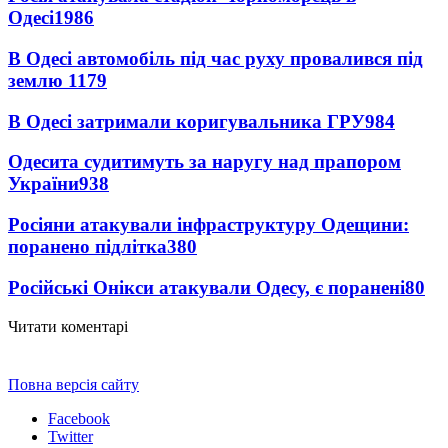
Одесі
1986
В Одесі автомобіль під час руху провалився під
землю
1179
В Одесі затримали коригувальника ГРУ
984
Одесита судитимуть за наругу над прапором
України
938
Росіяни атакували інфраструктуру Одещини:
поранено підлітка
380
Російські Онікси атакували Одесу, є поранені
80
Читати коментарі
Повна версія сайту
Facebook
Twitter