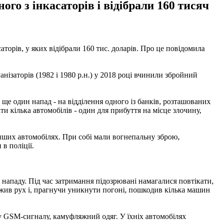
го з інкасаторів і відібрали 160 тисяч
аторів, у яких відібрали 160 тис. доларів. Про це повідомила
ганізаторів (1982 і 1980 р.н.) у 2018 році вчинили збройний
е один напад - на відділення одного із банків, розташованих
 кілька автомобілів - один для прибуття на місце злочину,
інших автомобілях. При собі мали вогнепальну зброю,
в поліції.
 нападу. Під час затримання підозрювані намагалися повтікати,
жив рух і, прагнучи уникнути погоні, пошкодив кілька машин
у GSM-сигналу, камуфляжний одяг. У їхніх автомобілях