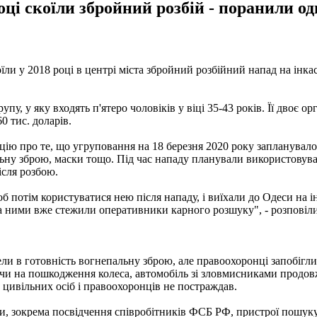
і скоїли збройний розбій - поранили одно
ли у 2018 році в центрі міста збройний розбійний напад на інкас
пу, у яку входять п'ятеро чоловіків у віці 35-43 років. Її двоє ор
0 тис. доларів.
ю про те, що угруповання на 18 березня 2020 року запланувало щ
ну зброю, маски тощо. Під час нападу планували використовувати
ісля розбою.
б потім користуватися нею після нападу, і виїхали до Одеси на 
а ними вже стежили оперативники карного розшуку", - розповіли 
ели в готовність вогнепальну зброю, але правоохоронці запобігли
чи на пошкодження колеса, автомобіль зі зловмисниками продов
з цивільних осіб і правоохоронців не постраждав.
и, зокрема посвідчення співробітників ФСБ РФ, пристрої пошук