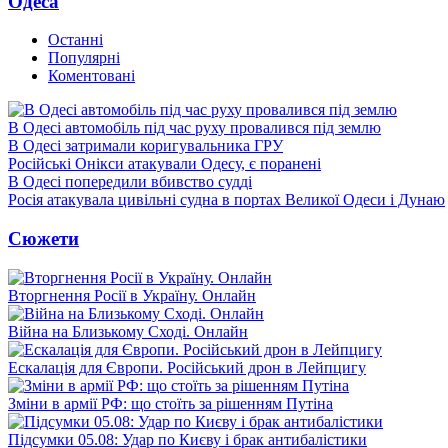
Одеса
Останні
Популярні
Коментовані
В Одесі автомобіль під час руху провалився під землю
В Одесі затримали коригувальника ГРУ
Російські Онікси атакували Одесу, є поранені
В Одесі попередили вбивство судді
Росія атакувала цивільні судна в портах Великої Одеси і Дунаю
Сюжети
Вторгнення Росії в Україну. Онлайн
Війна на Близькому Сході. Онлайн
Ескалація для Європи. Російський дрон в Лейпцигу
Зміни в армії РФ: що стоїть за рішенням Путіна
Підсумки 05.08: Удар по Києву і брак антибалістики