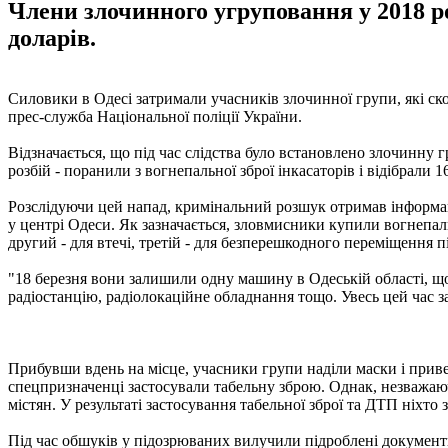
Члени злочинного угруповання у 2018 роц
доларів.
Силовики в Одесі затримали учасників злочинної групи, які скої
прес-служба Національної поліції України.
Відзначається, що під час слідства було встановлено злочинну гру
розбій - поранили з вогнепальної зброї інкасаторів і відібрали 16
Розслідуючи цей напад, кримінальний розшук отримав інформаці
у центрі Одеси. Як зазначається, зловмисники купили вогнепаль
другий - для втечі, третій - для безперешкодного переміщення п
"18 березня вони залишили одну машину в Одеській області, що
радіостанцію, радіолокаційне обладнання тощо. Увесь цей час з
Прибувши вдень ​​на місце, учасники групи наділи маски і прив
спецпризначенці застосували табельну зброю. Однак, незважаю
містян. У результаті застосування табельної зброї та ДТП ніхто 
Під час обшуків у підозрюваних вилучили підроблені документ