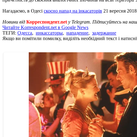
Нагадаємо, в Одесі
скоєно напад на інкасаторів
21 вересня 2018
Новини від
Корреспондент.net
у Telegram. Підписуйтесь на на
Читайте Korrespondent.net в Google News
ТЕГИ:
Одесса
,
инкассаторы
,
нападение
,
задержание
Якщо ви помітили помилку, виділіть необхідний текст і натисніт