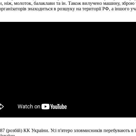
, ніж, молоток, балаклави та ін. Також вилучено машину, зброю т
х організаторів знаходиться в розшуку на території РФ, а іншого
. 187 (розбій) КК України. Усі п'ятеро зловмисників перебувають 
України.