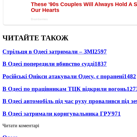
ЧИТАЙТЕ ТАКОЖ
Стрільця в Одесі затримали – ЗМІ
2597
В Одесі попередили вбивство судді
1837
Російські Онікси атакували Одесу, є поранені
1482
В Одесі по працівникам ТЦК відкрили вогонь
127
В Одесі автомобіль під час руху провалився під 
В Одесі затримали коригувальника ГРУ
971
Читати коментарі