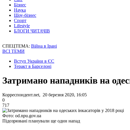
Бізнес
Наука
Шоу-бізнес
Спорт
Lifestyle
БЛОГИ ЧИТАЧІВ
СПЕЦТЕМА:
Війна в Ірані
ВСІ ТЕМИ
Вступ України в ЄС
Теракт в Барселоні
Затримано нападників на одесь
Корреспондент.net, 20 березня 2020, 16:05
0
717
Фото: od.npu.gov.ua
Підозрювані планували ще один напад