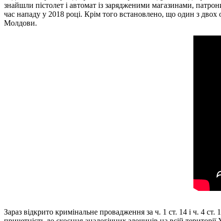
знайшли пістолет і автомат із зарядженими магазинами, патрони
час нападу у 2018 році. Крім того встановлено, що один з дво
Молдови.
Зараз відкрито кримінальне провадження за ч. 1 ст. 14 і ч. 4 ст
причетність до скоєння аналогічних злочинів на всій території 