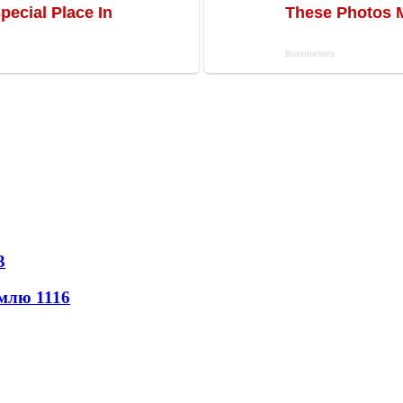
3
землю
1116