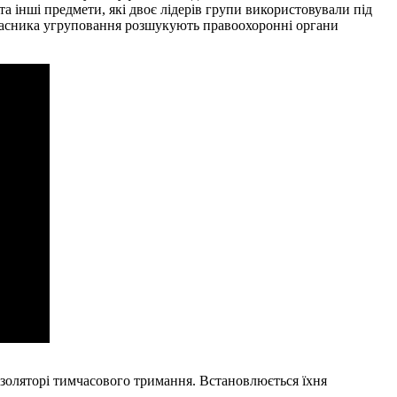
а інші предмети, які двоє лідерів групи використовували під
 учасника угруповання розшукують правоохоронні органи
в ізоляторі тимчасового тримання. Встановлюється їхня