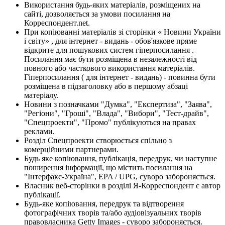
Використання будь-яких матеріалів, розміщених на
сайті, дозволяється за умови посилання на
Корреспондент.net.
При копіюванні матеріалів зі сторінки « Новини України
і світу» , для інтернет - видань - обов'язкове пряме
відкрите для пошукових систем гіперпосилання .
Посилання має бути розміщена в незалежності від
повного або часткового використання матеріалів.
Гіперпосилання ( для інтернет - видань) - повинна бути
розміщена в підзаголовку або в першому абзаці
матеріалу.
Новини з позначками "Думка", "Експертиза", "Заява",
"Регіони", "Гроші", "Влада", "Вибори", "Тест-драйв",
"Спецпроекти", "Промо" публікуються на правах
реклами.
Розділ Спецпроекти створюється спільно з
комерційними партнерами.
Будь яке копіювання, публікація, передрук, чи наступне
поширення інформації, що містить посилання на
"Інтерфакс-Україна", EPA / UPG, суворо забороняється.
Власник веб-сторінки в розділі Я-Корреспондент є автор
публікації.
Будь-яке копіювання, передрук та відтворення
фотографічних творів та/або аудіовізуальних творів
правовласника Getty Images - суворо забороняється.