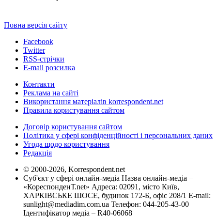
Повна версія сайту
Facebook
Twitter
RSS-стрічки
E-mail розсилка
Контакти
Реклама на сайті
Використання матеріалів korrespondent.net
Правила користування сайтом
Договір користування сайтом
Політика у сфері конфіденційності і персональних даних
Угода щодо користування
Редакція
© 2000-2026, Korrespondent.net
Суб'єкт у сфері онлайн-медіа Назва онлайн-медіа –
«КореспонденТ.net» Адреса: 02091, місто Київ,
ХАРКІВСЬКЕ ШОСЕ, будинок 172-Б, офіс 208/1 E-mail:
sunlight@mediadim.com.ua
Телефон: 044-205-43-00
Ідентифікатор медіа – R40-06068