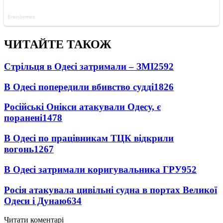
ЧИТАЙТЕ ТАКОЖ
Стрільця в Одесі затримали – ЗМІ
2592
В Одесі попередили вбивство судді
1826
Російські Онікси атакували Одесу, є
поранені
1478
В Одесі по працівникам ТЦК відкрили
вогонь
1267
В Одесі затримали коригувальника ГРУ
952
Росія атакувала цивільні судна в портах Великої
Одеси і Дунаю
634
Читати коментарі