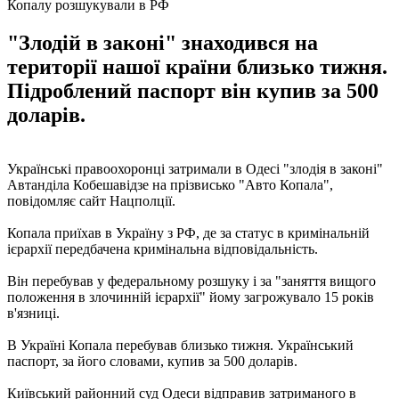
Копалу розшукували в РФ
"Злодій в законі" знаходився на
території нашої країни близько тижня.
Підроблений паспорт він купив за 500
доларів.
Українські правоохоронці затримали в Одесі "злодія в законі"
Автанділа Кобешавідзе на прізвисько "Авто Копала",
повідомляє сайт Нацполції.
Копала приїхав в Україну з РФ, де за статус в кримінальній
ієрархії передбачена кримінальна відповідальність.
Він перебував у федеральному розшуку і за "заняття вищого
положення в злочинній ієрархії" йому загрожувало 15 років
в'язниці.
В Україні Копала перебував близько тижня. Український
паспорт, за його словами, купив за 500 доларів.
Київський районний суд Одеси відправив затриманого в