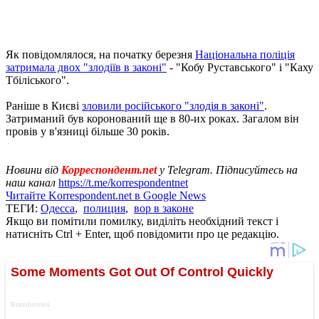
Як повідомлялося, на початку березня
Національна поліція
затримала двох "злодіїв в законі"
- "Кобу Руставського" і "Каху
Тбіліського".
Раніше в Києві
зловили російського "злодія в законі"
.
Затриманий був коронований ще в 80-их роках. Загалом він
провів у в'язниці більше 30 років.
Новини від
Корреспондент.net
у Telegram. Підписуйтесь на
наш канал
https://t.me/korrespondentnet
Читайте Korrespondent.net в Google News
ТЕГИ:
Одесса
,
полиция
,
вор в законе
Якщо ви помітили помилку, виділіть необхідний текст і
натисніть Ctrl + Enter, щоб повідомити про це редакцію.