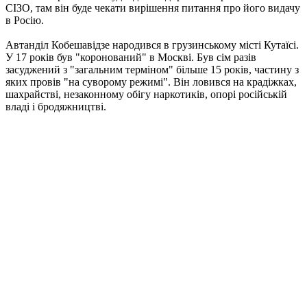
СІЗО, там він буде чекати вирішення питання про його видачу
в Росію.
Автанділ Кобешавідзе народився в грузинському місті Кутаїсі.
У 17 років був "коронований" в Москві. Був сім разів
засуджений з "загальним терміном" більше 15 років, частину з
яких провів "на суворому режимі". Він ловився на крадіжках,
шахрайстві, незаконному обігу наркотиків, опорі російській
владі і бродяжництві.