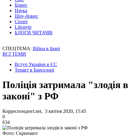
Бізнес
Наука
Шоу-бізнес
Спорт
Lifestyle
БЛОГИ ЧИТАЧІВ
СПЕЦТЕМА:
Війна в Ірані
ВСІ ТЕМИ
Вступ України в ЄС
Теракт в Барселоні
Поліція затримала "злодія в
законі" з РФ
Корреспондент.net, 3 квітня 2020, 15:45
0
634
Фото: Скриншот