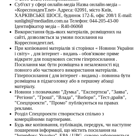
Суб'єкт у сфері онлайн-медіа Назва онлайн-медіа –
«КореспонденТ.net» Адреса: 02091, місто Київ,
ХАРКІВСЬКЕ ШОСЕ, будинок 172-Б, офіс 208/1 E-mail:
sunlight@mediadim.com.ua
Телефон: 044-205-43-00
Ідентифікатор медіа – R40-06068
Використання будь-яких матеріалів, розміщених на
сайті, дозволяється за умови посилання на
Корреспондент.net.
При копіюванні матеріалів зі сторінки « Новини України
і світу» , для інтернет - видань - обов'язкове пряме
відкрите для пошукових систем гіперпосилання .
Посилання має бути розміщена в незалежності від
повного або часткового використання матеріалів.
Гіперпосилання ( для інтернет - видань) - повинна бути
розміщена в підзаголовку або в першому абзаці
матеріалу.
Новини з позначками "Думка", "Експертиза", "Заява",
"Регіони", "Гроші", "Влада", "Вибори", "Тест-драйв",
"Спецпроекти", "Промо" публікуються на правах
реклами.
Розділ Спецпроекти створюється спільно з
комерційними партнерами.
Будь яке копіювання, публікація, передрук, чи наступне
поширення інформації, що містить посилання на
"Інтерфакс-Україна", EPA / UPG, суворо забороняється.