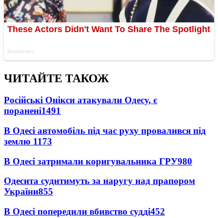
ЧИТАЙТЕ ТАКОЖ
Російські Онікси атакували Одесу, є
поранені
1491
В Одесі автомобіль під час руху провалився під
землю
1173
В Одесі затримали коригувальника ГРУ
980
Одесита судитимуть за наругу над прапором
України
855
В Одесі попередили вбивство судді
452