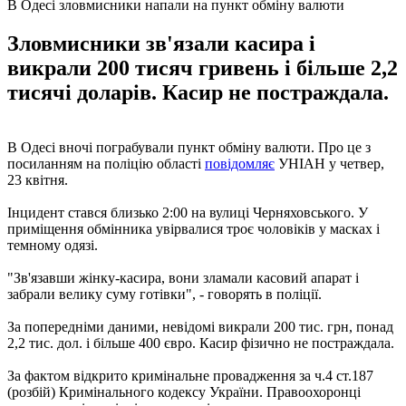
В Одесі зловмисники напали на пункт обміну валюти
Зловмисники зв'язали касира і
викрали 200 тисяч гривень і більше 2,2
тисячі доларів. Касир не постраждала.
В Одесі вночі пограбували пункт обміну валюти. Про це з
посиланням на поліцію області
повідомляє
УНІАН у четвер,
23 квітня.
Інцидент стався близько 2:00 на вулиці Черняховського. У
приміщення обмінника увірвалися троє чоловіків у масках і
темному одязі.
"Зв'язавши жінку-касира, вони зламали касовий апарат і
забрали велику суму готівки", - говорять в поліції.
За попередніми даними, невідомі викрали 200 тис. грн, понад
2,2 тис. дол. і більше 400 євро. Касир фізично не постраждала.
За фактом відкрито кримінальне провадження за ч.4 ст.187
(розбій) Кримінального кодексу України. Правоохоронці