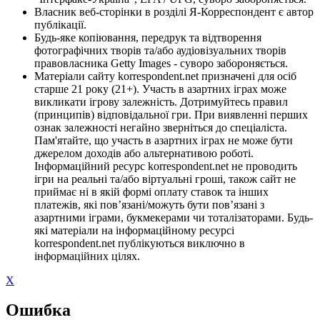
Власник веб-сторінки в розділі Я-Корреспондент є автор
публікації.
Будь-яке копіювання, передрук та відтворення
фотографічних творів та/або аудіовізуальних творів
правовласника Getty Images - суворо забороняється.
Матеріали сайту korrespondent.net призначені для осіб
старше 21 року (21+). Участь в азартних іграх може
викликати ігрову залежність. Дотримуйтесь правил
(принципів) відповідальної гри. При виявленні перших
ознак залежності негайно зверніться до спеціаліста.
Пам'ятайте, що участь в азартних іграх не може бути
джерелом доходів або альтернативою роботі.
Інформаційний ресурс korrespondent.net не проводить
ігри на реальні та/або віртуальні гроші, також сайт не
приймає ні в якій формі оплату ставок та інших
платежів, які пов’язані/можуть бути пов’язані з
азартними іграми, букмекерами чи тоталізаторами. Будь-
які матеріали на інформаційному ресурсі
korrespondent.net публікуються виключно в
інформаційних цілях.
X
Ошибка