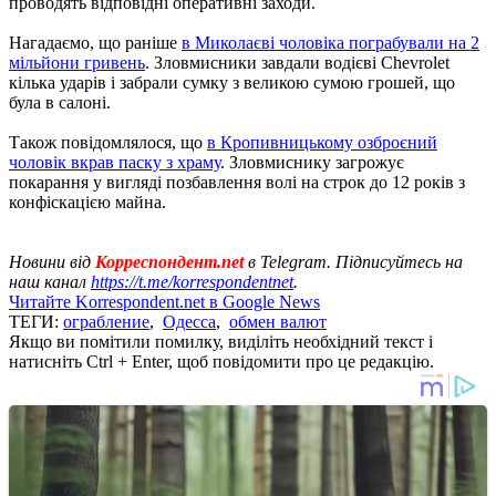
проводять відповідні оперативні заходи.
Нагадаємо, що раніше
в Миколаєві чоловіка пограбували на 2
мільйони гривень
. Зловмисники завдали водієві Chevrolet
кілька ударів і забрали сумку з великою сумою грошей, що
була в салоні.
Також повідомлялося, що
в Кропивницькому озброєний
чоловік вкрав паску з храму
. Зловмиснику загрожує
покарання у вигляді позбавлення волі на строк до 12 років з
конфіскацією майна.
Новини від
Корреспондент.net
в Telegram. Підписуйтесь на
наш канал
https://t.me/korrespondentnet
.
Читайте Korrespondent.net в Google News
ТЕГИ:
ограбление
,
Одесса
,
обмен валют
Якщо ви помітили помилку, виділіть необхідний текст і
натисніть Ctrl + Enter, щоб повідомити про це редакцію.