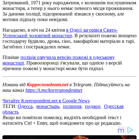
Затриманий, 1971 року народження, є колишнім послушником
монастиря, а тепер у нього немає певного місця проживання.
За даними поліції, підозрюваний зізнався у скоєному, але
мотиви підпалу поки невідомі.
Нагадаємо, в ніч на 24 квітня
в Одесі загорівся Свято-
Успенський чоловічий монастир
. В результаті пожежі знищено
господарчу будівлю, дрова, сіно, лакофарбові матеріали в тарі.
Загиблих і постраждалих немає.
Пізніше
поліція озвучила версію пожежі в одеському
монастирі
. Правоохоронці з'ясували, що однією з версій
причини пожежі у монастирі може бути підпал.
Новини від
Корреспондент.net
в Telegram. Підписуйтесь на
наш канал
https://t.me/korrespondentnet
Читайте Korrespondent.net в Google News
ТЕГИ:
Одесса
,
монастырь
,
полиция
,
поджог
,
Одесская
область
Якщо ви помітили помилку, виділіть необхідний текст і
натисніть Ctrl + Enter, щоб повідомити про це редакцію.