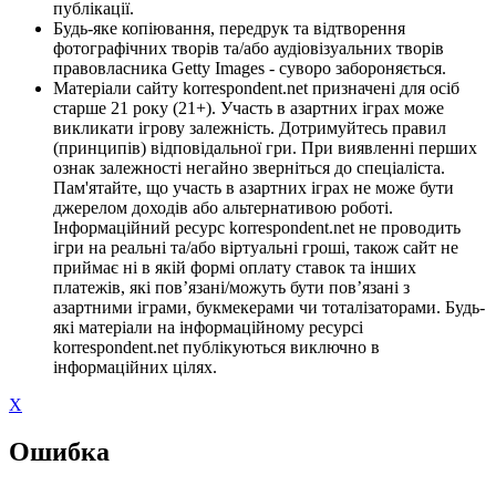
публікації.
Будь-яке копіювання, передрук та відтворення
фотографічних творів та/або аудіовізуальних творів
правовласника Getty Images - суворо забороняється.
Матеріали сайту korrespondent.net призначені для осіб
старше 21 року (21+). Участь в азартних іграх може
викликати ігрову залежність. Дотримуйтесь правил
(принципів) відповідальної гри. При виявленні перших
ознак залежності негайно зверніться до спеціаліста.
Пам'ятайте, що участь в азартних іграх не може бути
джерелом доходів або альтернативою роботі.
Інформаційний ресурс korrespondent.net не проводить
ігри на реальні та/або віртуальні гроші, також сайт не
приймає ні в якій формі оплату ставок та інших
платежів, які пов’язані/можуть бути пов’язані з
азартними іграми, букмекерами чи тоталізаторами. Будь-
які матеріали на інформаційному ресурсі
korrespondent.net публікуються виключно в
інформаційних цілях.
X
Ошибка