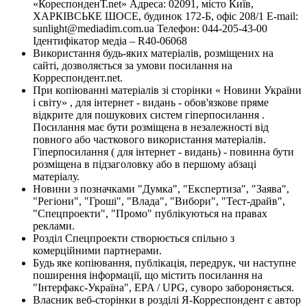
«КореспонденТ.net» Адреса: 02091, місто Київ,
ХАРКІВСЬКЕ ШОСЕ, будинок 172-Б, офіс 208/1 E-mail:
sunlight@mediadim.com.ua
Телефон: 044-205-43-00
Ідентифікатор медіа – R40-06068
Використання будь-яких матеріалів, розміщених на
сайті, дозволяється за умови посилання на
Корреспондент.net.
При копіюванні матеріалів зі сторінки « Новини України
і світу» , для інтернет - видань - обов'язкове пряме
відкрите для пошукових систем гіперпосилання .
Посилання має бути розміщена в незалежності від
повного або часткового використання матеріалів.
Гіперпосилання ( для інтернет - видань) - повинна бути
розміщена в підзаголовку або в першому абзаці
матеріалу.
Новини з позначками "Думка", "Експертиза", "Заява",
"Регіони", "Гроші", "Влада", "Вибори", "Тест-драйв",
"Спецпроекти", "Промо" публікуються на правах
реклами.
Розділ Спецпроекти створюється спільно з
комерційними партнерами.
Будь яке копіювання, публікація, передрук, чи наступне
поширення інформації, що містить посилання на
"Інтерфакс-Україна", EPA / UPG, суворо забороняється.
Власник веб-сторінки в розділі Я-Корреспондент є автор