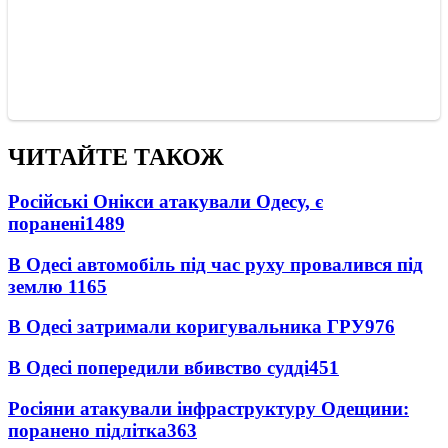
ЧИТАЙТЕ ТАКОЖ
Російські Онікси атакували Одесу, є
поранені
1489
В Одесі автомобіль під час руху провалився під
землю
1165
В Одесі затримали коригувальника ГРУ
976
В Одесі попередили вбивство судді
451
Росіяни атакували інфраструктуру Одещини:
поранено підлітка
363