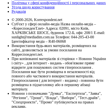
Політика у сфері конфіденційності і персональних даних
Угода щодо користування
Редакція
© 2000-2026, Korrespondent.net
Суб'єкт у сфері онлайн-медіа Назва онлайн-медіа –
«КореспонденТ.net» Адреса: 02091, місто Київ,
ХАРКІВСЬКЕ ШОСЕ, будинок 172-Б, офіс 208/1 E-mail:
sunlight@mediadim.com.ua
Телефон: 044-205-43-00
Ідентифікатор медіа – R40-06068
Використання будь-яких матеріалів, розміщених на
сайті, дозволяється за умови посилання на
Корреспондент.net.
При копіюванні матеріалів зі сторінки « Новини України
і світу» , для інтернет - видань - обов'язкове пряме
відкрите для пошукових систем гіперпосилання .
Посилання має бути розміщена в незалежності від
повного або часткового використання матеріалів.
Гіперпосилання ( для інтернет - видань) - повинна бути
розміщена в підзаголовку або в першому абзаці
матеріалу.
Новини з позначками "Думка", "Експертиза", "Заява",
"Регіони", "Гроші", "Влада", "Вибори", "Тест-драйв",
"Спецпроекти", "Промо" публікуються на правах
реклами.