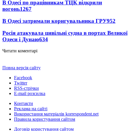
В Одесі по працівникам ТЦК відкрили
вогонь
1267
В Одесі затримали коригувальника ГРУ
952
Росія атакувала цивільні судна в портах Великої
Одеси і Дунаю
634
Читати коментарі
Повна версія сайту
Facebook
Twitter
RSS-стрічки
E-mail розсилка
Контакти
Реклама на сайті
Використання матеріалів korrespondent.net
Правила користування сайтом
Договір користування сайтом