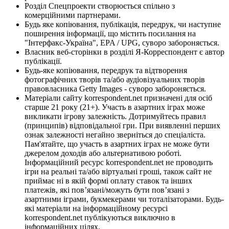
Розділ Спецпроекти створюється спільно з
комерційними партнерами.
Будь яке копіювання, публікація, передрук, чи наступне
поширення інформації, що містить посилання на
"Інтерфакс-Україна", EPA / UPG, суворо забороняється.
Власник веб-сторінки в розділі Я-Корреспондент є автор
публікації.
Будь-яке копіювання, передрук та відтворення
фотографічних творів та/або аудіовізуальних творів
правовласника Getty Images - суворо забороняється.
Матеріали сайту korrespondent.net призначені для осіб
старше 21 року (21+). Участь в азартних іграх може
викликати ігрову залежність. Дотримуйтесь правил
(принципів) відповідальної гри. При виявленні перших
ознак залежності негайно зверніться до спеціаліста.
Пам'ятайте, що участь в азартних іграх не може бути
джерелом доходів або альтернативою роботі.
Інформаційний ресурс korrespondent.net не проводить
ігри на реальні та/або віртуальні гроші, також сайт не
приймає ні в якій формі оплату ставок та інших
платежів, які пов’язані/можуть бути пов’язані з
азартними іграми, букмекерами чи тоталізаторами. Будь-
які матеріали на інформаційному ресурсі
korrespondent.net публікуються виключно в
інформаційних цілях.