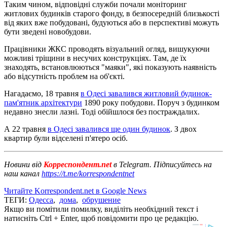
Таким чином, відповідні служби почали моніторинг
житлових будинків старого фонду, в безпосередній близькості
від яких вже побудовані, будуються або в перспективі можуть
бути зведені новобудови.
Працівники ЖКС проводять візуальний огляд, вишукуючи
можливі тріщини в несучих конструкціях. Там, де їх
знаходять, встановлюються "маяки", які показують наявність
або відсутність проблем на об'єкті.
Нагадаємо, 18 травня
в Одесі завалився житловий будинок-
пам'ятник архітектури
1890 року побудови. Поруч з будинком
недавно знесли лазні. Тоді обійшлося без постраждалих.
А 22 травня
в Одесі завалився ще один будинок
. З двох
квартир були відселені п'ятеро осіб.
Новини від
Корреспондент.net
в Telegram. Підписуйтесь на
наш канал
https://t.me/korrespondentnet
Читайте Korrespondent.net в Google News
ТЕГИ:
Одесса
,
дома
,
обрушение
Якщо ви помітили помилку, виділіть необхідний текст і
натисніть Ctrl + Enter, щоб повідомити про це редакцію.