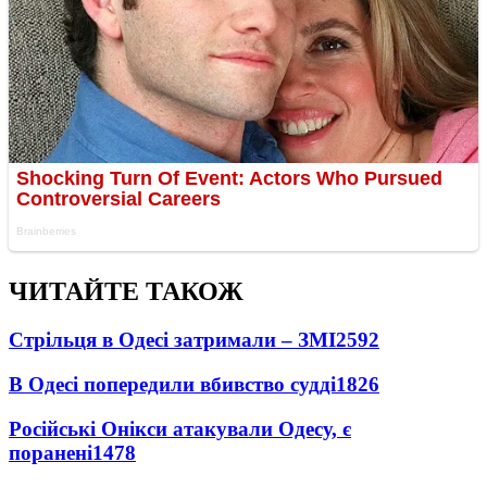
ЧИТАЙТЕ ТАКОЖ
Стрільця в Одесі затримали – ЗМІ
2592
В Одесі попередили вбивство судді
1826
Російські Онікси атакували Одесу, є
поранені
1478