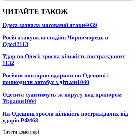
ЧИТАЙТЕ ТАКОЖ
Одеса зазнала масованої атаки
4039
Росія атакувала стадіон Чорноморець в
Одесі
2113
Удар по Одесі: зросла кількість постраждалих
1132
Росіяни повторно вдарили по Одещині і
пошкодили автобус з дітьми
1040
Одесита судитимуть за наругу над прапором
України
1004
На Одещині зросла кількість постраждалих від
ударів РФ
468
Читати коментарі