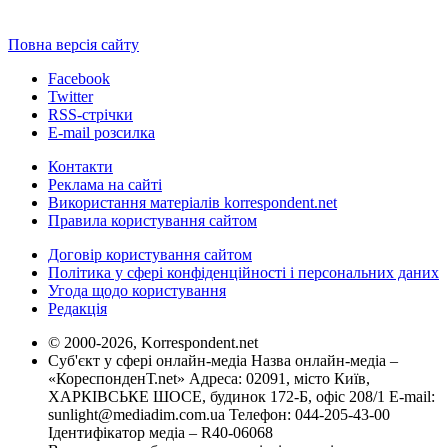
Повна версія сайту
Facebook
Twitter
RSS-стрічки
E-mail розсилка
Контакти
Реклама на сайті
Використання матеріалів korrespondent.net
Правила користування сайтом
Договір користування сайтом
Політика у сфері конфіденційності і персональних даних
Угода щодо користування
Редакція
© 2000-2026, Korrespondent.net
Суб'єкт у сфері онлайн-медіа Назва онлайн-медіа –
«КореспонденТ.net» Адреса: 02091, місто Київ,
ХАРКІВСЬКЕ ШОСЕ, будинок 172-Б, офіс 208/1 E-mail:
sunlight@mediadim.com.ua
Телефон: 044-205-43-00
Ідентифікатор медіа – R40-06068