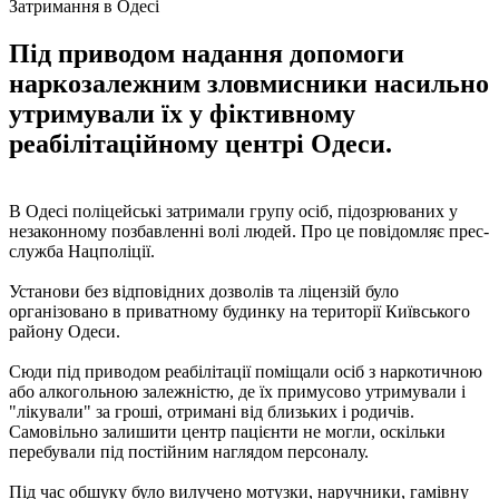
Затримання в Одесі
Під приводом надання допомоги
наркозалежним зловмисники насильно
утримували їх у фіктивному
реабілітаційному центрі Одеси.
В Одесі поліцейські затримали групу осіб, підозрюваних у
незаконному позбавленні волі людей. Про це повідомляє прес-
служба Нацполіції.
Установи без відповідних дозволів та ліцензій було
організовано в приватному будинку на території Київського
району Одеси.
Сюди під приводом реабілітації поміщали осіб з наркотичною
або алкогольною залежністю, де їх примусово утримували і
"лікували" за гроші, отримані від близьких і родичів.
Самовільно залишити центр пацієнти не могли, оскільки
перебували під постійним наглядом персоналу.
Під час обшуку було вилучено мотузки, наручники, гамівну