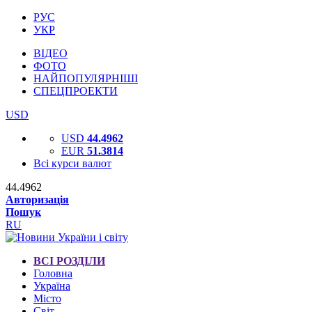
РУС
УКР
ВІДЕО
ФОТО
НАЙПОПУЛЯРНІШІ
СПЕЦПРОЕКТИ
USD
USD
44.4962
EUR
51.3814
Всі курси валют
44.4962
Авторизація
Пошук
RU
ВСІ РОЗДІЛИ
Головна
Україна
Місто
Світ