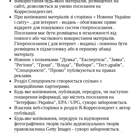
Використання будь-яких матеріалів, розміщених на
сайті, дозволяється за умови посилання на
Корреспондент.net.
При копіюванні матеріалів зі сторінки « Новини України
і світу» , для інтернет - видань - обов'язкове пряме
відкрите для пошукових систем гіперпосилання .
Посилання має бути розміщена в незалежності від
повного або часткового використання матеріалів.
Гіперпосилання ( для інтернет - видань) - повинна бути
розміщена в підзаголовку або в першому абзаці
матеріалу.
Новини з позначками "Думка", "Експертиза", "Заява",
"Регіони", "Гроші", "Влада", "Вибори", "Тест-драйв",
"Спецпроекти", "Промо" публікуються на правах
реклами.
Розділ Спецпроекти створюється спільно з
комерційними партнерами.
Будь яке копіювання, публікація, передрук, чи наступне
поширення інформації, що містить посилання на
"Інтерфакс-Україна", EPA / UPG, суворо забороняється.
Власник веб-сторінки в розділі Я-Корреспондент є автор
публікації.
Будь-яке копіювання, передрук та відтворення
фотографічних творів та/або аудіовізуальних творів
правовласника Getty Images - суворо забороняється.