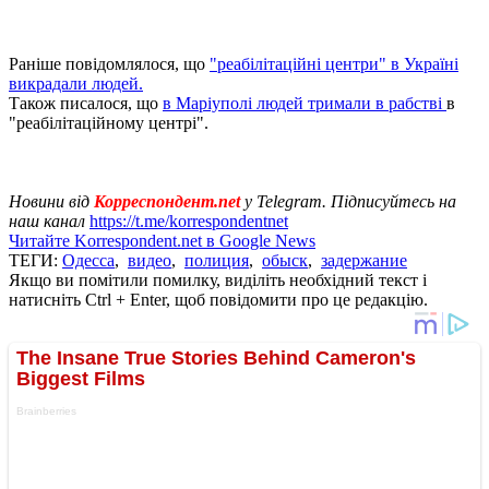
Раніше повідомлялося, що
"реабілітаційні центри" в Україні
викрадали людей.
Також писалося, що
в Маріуполі людей тримали в рабстві
в
"реабілітаційному центрі".
Новини від
Корреспондент.net
у Telegram. Підписуйтесь на
наш канал
https://t.me/korrespondentnet
Читайте Korrespondent.net в Google News
ТЕГИ:
Одесса
,
видео
,
полиция
,
обыск
,
задержание
Якщо ви помітили помилку, виділіть необхідний текст і
натисніть Ctrl + Enter, щоб повідомити про це редакцію.