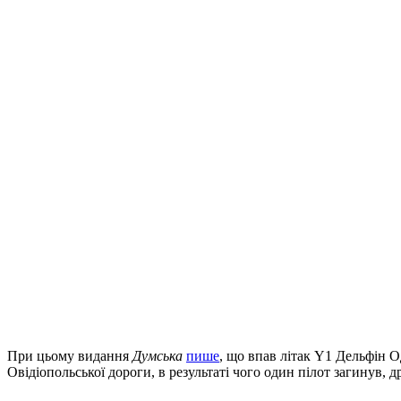
При цьому видання
Думська
пише
, що впав літак Y1 Дельфін О
Овідіопольської дороги, в результаті чого один пілот загинув, 