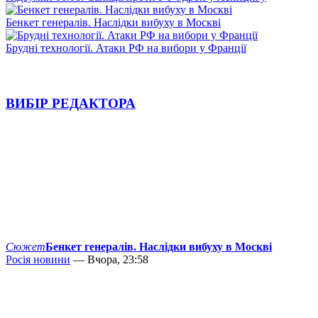
Бенкет генералів. Наслідки вибуху в Москві
Брудні технології. Атаки РФ на вибори у Франції
ВИБІР РЕДАКТОРА
Сюжет
Бенкет генералів. Наслідки вибуху в Москві
Росія новини
— Вчора, 23:58