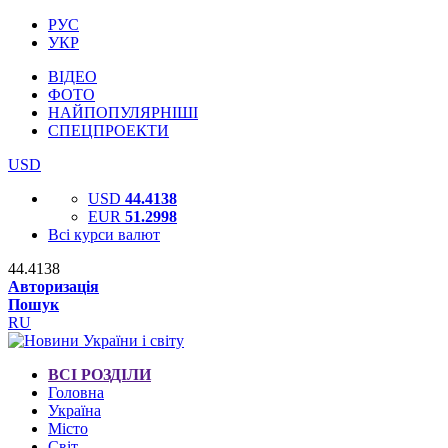
РУС
УКР
ВІДЕО
ФОТО
НАЙПОПУЛЯРНІШІ
СПЕЦПРОЕКТИ
USD
USD
44.4138
EUR
51.2998
Всі курси валют
44.4138
Авторизація
Пошук
RU
ВСІ РОЗДІЛИ
Головна
Україна
Місто
Світ