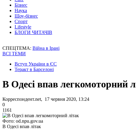
Бізнес
Наука
Шоу-бізнес
Спорт
Lifestyle
БЛОГИ ЧИТАЧІВ
СПЕЦТЕМА:
Війна в Ірані
ВСІ ТЕМИ
Вступ України в ЄС
Теракт в Барселоні
В Одесі впав легкомоторний л
Корреспондент.net, 17 червня 2020, 13:24
0
1161
Фото: od.npu.gov.ua
В Одесі впав літак