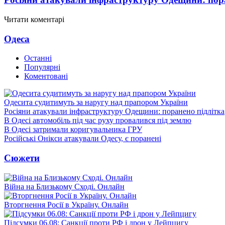
Читати коментарі
Одеса
Останні
Популярні
Коментовані
Одесита судитимуть за наругу над прапором України
Росіяни атакували інфраструктуру Одещини: поранено підлітка
В Одесі автомобіль під час руху провалився під землю
В Одесі затримали коригувальника ГРУ
Російські Онікси атакували Одесу, є поранені
Сюжети
Війна на Близькому Сході. Онлайн
Вторгнення Росії в Україну. Онлайн
Підсумки 06.08: Санкції проти РФ і дрон у Лейпцигу