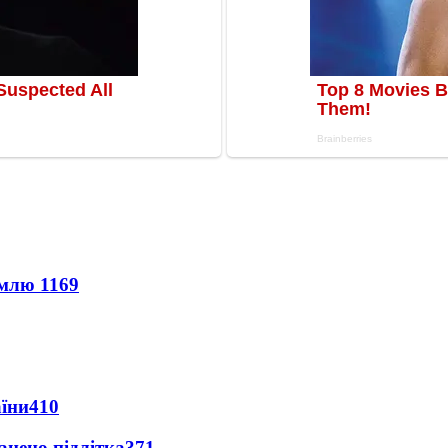
землю
1169
аїни
410
анено підлітка
371