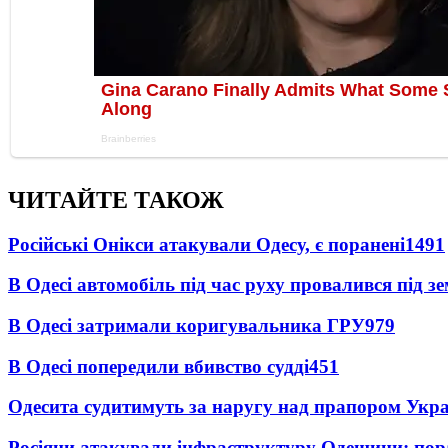
ЧИТАЙТЕ ТАКОЖ
Російські Онікси атакували Одесу, є поранені
1491
В Одесі автомобіль під час руху провалився під 
В Одесі затримали коригувальника ГРУ
979
В Одесі попередили вбивство судді
451
Одесита судитимуть за наругу над прапором Укр
Росіяни атакували інфраструктуру Одещини: пор