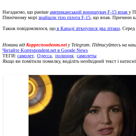
Нагадаємо, що раніше
американський винищувач F-15 впав
у П
Північному морі
знайшли тіло пілота F-15
, що впав. Причини к
Також повідомлялося, що
в Канаді зіткнулися два літаки
. Серед
Новини від
Корреспондент.net
у Telegram. Підписуйтесь на на
Читайте Korrespondent.net в Google News
ТЕГИ:
самолет
,
Одесса
,
полиция
,
самолеты
Якщо ви помітили помилку, виділіть необхідний текст і натисніт