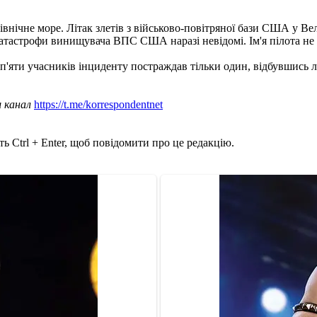
івнічне море. Літак злетів з військово-повітряної бази США у Ве
атастрофи винищувача ВПС США наразі невідомі. Ім'я пілота не 
 п'яти учасників інциденту постраждав тільки один, відбувшись
ш канал
https://t.me/korrespondentnet
ь Ctrl + Enter, щоб повідомити про це редакцію.