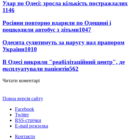
Удар по Одесі: зросла кількість постраждалих
1146
Росіяни повторно вдарили по Одещині і
пошкодили автобус з дітьми
1047
Одесита судитимуть за наругу над прапором
України
1010
В Одесі викрили "реабілітаційний центр", де
експлуатували пацієнтів
562
Читати коментарі
Повна версія сайту
Facebook
Twitter
RSS-стрічки
E-mail розсилка
Контакти