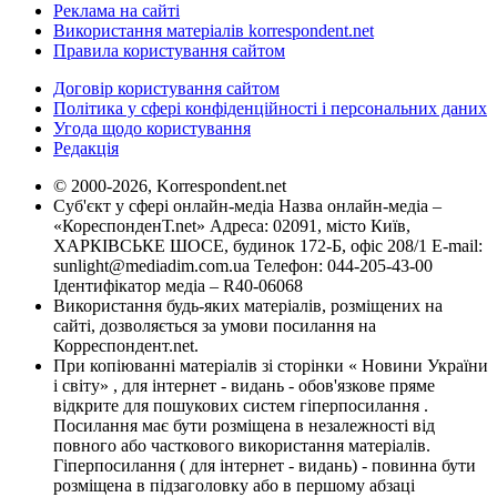
Реклама на сайті
Використання матеріалів korrespondent.net
Правила користування сайтом
Договір користування сайтом
Політика у сфері конфіденційності і персональних даних
Угода щодо користування
Редакція
© 2000-2026, Korrespondent.net
Суб'єкт у сфері онлайн-медіа Назва онлайн-медіа –
«КореспонденТ.net» Адреса: 02091, місто Київ,
ХАРКІВСЬКЕ ШОСЕ, будинок 172-Б, офіс 208/1 E-mail:
sunlight@mediadim.com.ua
Телефон: 044-205-43-00
Ідентифікатор медіа – R40-06068
Використання будь-яких матеріалів, розміщених на
сайті, дозволяється за умови посилання на
Корреспондент.net.
При копіюванні матеріалів зі сторінки « Новини України
і світу» , для інтернет - видань - обов'язкове пряме
відкрите для пошукових систем гіперпосилання .
Посилання має бути розміщена в незалежності від
повного або часткового використання матеріалів.
Гіперпосилання ( для інтернет - видань) - повинна бути
розміщена в підзаголовку або в першому абзаці