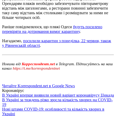
Орендарям пляжів необхідно забезпечувати півтораметрову
відстань між шезлонгами, а ресторани повинні забезпечити
таку саму відстань між столиками і розміщувати за ними не
більше чотирьох осіб.
Раніше повідомлялося, що пляжі Одеси
будуть посилено
перевіряти на дотримання вимог карантину
.
Нагадаємо,
посилили карантин з понеділка, 22 червня, також
у Рівненській області
.
Новини від
Корреспондент.net
в Telegram. Підписуйтесь на наш
канал
https://t.me/korrespondentnet
Читайте Korrespondent.net в Google News
Коронавірус
В Україні вперше виявили новий варіант коронавірусу Цикада
В Україні за тиждень різко зросла кількість хворих на COVID-
19
Нові штами COVID-19: особливості та кількість хворих в
Україні