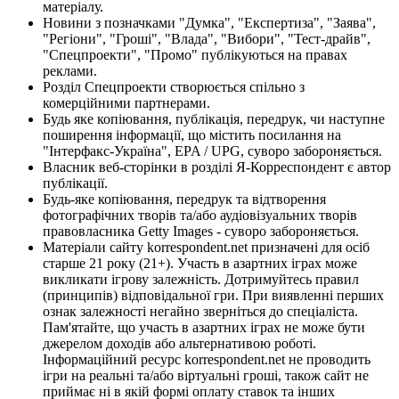
матеріалу.
Новини з позначками "Думка", "Експертиза", "Заява",
"Регіони", "Гроші", "Влада", "Вибори", "Тест-драйв",
"Спецпроекти", "Промо" публікуються на правах
реклами.
Розділ Спецпроекти створюється спільно з
комерційними партнерами.
Будь яке копіювання, публікація, передрук, чи наступне
поширення інформації, що містить посилання на
"Інтерфакс-Україна", EPA / UPG, суворо забороняється.
Власник веб-сторінки в розділі Я-Корреспондент є автор
публікації.
Будь-яке копіювання, передрук та відтворення
фотографічних творів та/або аудіовізуальних творів
правовласника Getty Images - суворо забороняється.
Матеріали сайту korrespondent.net призначені для осіб
старше 21 року (21+). Участь в азартних іграх може
викликати ігрову залежність. Дотримуйтесь правил
(принципів) відповідальної гри. При виявленні перших
ознак залежності негайно зверніться до спеціаліста.
Пам'ятайте, що участь в азартних іграх не може бути
джерелом доходів або альтернативою роботі.
Інформаційний ресурс korrespondent.net не проводить
ігри на реальні та/або віртуальні гроші, також сайт не
приймає ні в якій формі оплату ставок та інших