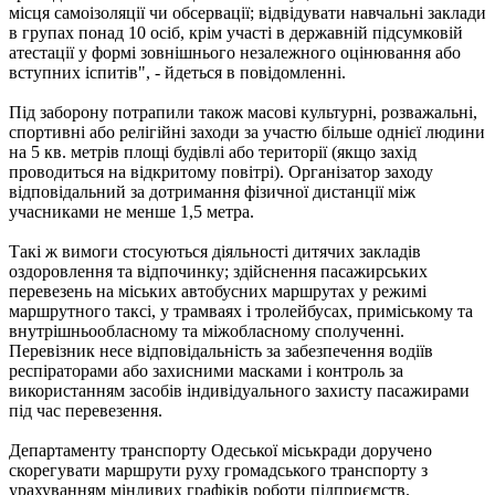
місця самоізоляції чи обсервації; відвідувати навчальні заклади
в групах понад 10 осіб, крім участі в державній підсумковій
атестації у формі зовнішнього незалежного оцінювання або
вступних іспитів", - йдеться в повідомленні.
Під заборону потрапили також масові культурні, розважальні,
спортивні або релігійні заходи за участю більше однієї людини
на 5 кв. метрів площі будівлі або території (якщо захід
проводиться на відкритому повітрі). Організатор заходу
відповідальний за дотримання фізичної дистанції між
учасниками не менше 1,5 метра.
Такі ж вимоги стосуються діяльності дитячих закладів
оздоровлення та відпочинку; здійснення пасажирських
перевезень на міських автобусних маршрутах у режимі
маршрутного таксі, у трамваях і тролейбусах, приміському та
внутрішньообласному та міжобласному сполученні.
Перевізник несе відповідальність за забезпечення водіїв
респіраторами або захисними масками і контроль за
використанням засобів індивідуального захисту пасажирами
під час перевезення.
Департаменту транспорту Одеської міськради доручено
скорегувати маршрути руху громадського транспорту з
урахуванням мінливих графіків роботи підприємств.