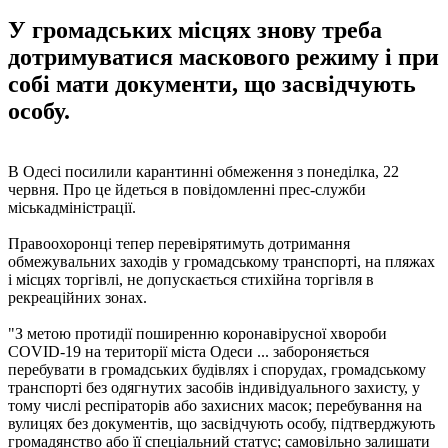
У громадських місцях знову треба
дотримуватися маскового режиму і при
собі мати документи, що засвідчують
особу.
В Одесі посилили карантинні обмеження з понеділка, 22
червня. Про це йдеться в повідомленні прес-служби
міськадміністрації.
Правоохоронці тепер перевірятимуть дотримання
обмежувальних заходів у громадському транспорті, на пляжах
і місцях торгівлі, не допускається стихійна торгівля в
рекреаційних зонах.
"З метою протидії поширенню коронавірусної хвороби
COVID-19 на території міста Одеси ... забороняється
перебувати в громадських будівлях і спорудах, громадському
транспорті без одягнутих засобів індивідуального захисту, у
тому числі респіраторів або захисних масок; перебування на
вулицях без документів, що засвідчують особу, підтверджують
громадянство або її спеціальний статус; самовільно залишати