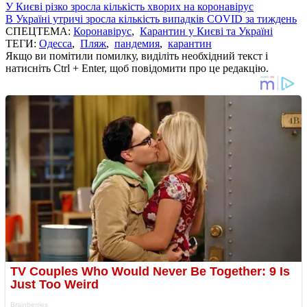
У Києві різко зросла кількість хворих на коронавірус
В Україні утричі зросла кількість випадків COVID за тиждень
СПЕЦТЕМА:
Коронавірус
,
Карантин у Києві та Україні
ТЕГИ:
Одесса
,
Пляж
,
пандемия
,
карантин
Якщо ви помітили помилку, виділіть необхідний текст і
натисніть Ctrl + Enter, щоб повідомити про це редакцію.