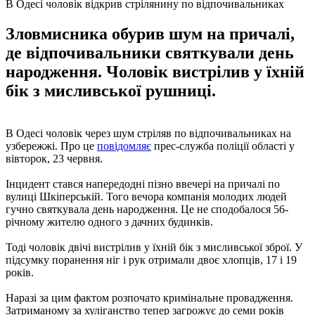
В Одесі чоловік відкрив стрілянину по відпочивальниках
Зловмисника обурив шум на причалі,
де відпочивальники святкували день
народження. Чоловік вистрілив у їхній
бік з мисливської рушниці.
В Одесі чоловік через шум стріляв по відпочивальниках на
узбережжі. Про це
повідомляє
прес-служба поліції області у
вівторок, 23 червня.
Інцидент стався напередодні пізно ввечері на причалі по
вулиці Шкіперській. Того вечора компанія молодих людей
гучно святкувала день народження. Це не сподобалося 56-
річному жителю одного з дачних будинків.
Тоді чоловік двічі вистрілив у їхній бік з мисливської зброї. У
підсумку поранення ніг і рук отримали двоє хлопців, 17 і 19
років.
Наразі за цим фактом розпочато кримінальне провадження.
Затриманому за хуліганство тепер загрожує до семи років