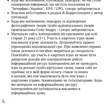
Будь яке копіювання, публікація, передрук, чи наступне
поширення інформації, що містить посилання на
"Інтерфакс-Україна", EPA / UPG, суворо забороняється.
Власник веб-сторінки в розділі Я-Корреспондент є автор
публікації.
Будь-яке копіювання, передрук та відтворення
фотографічних творів та/або аудіовізуальних творів
правовласника Getty Images - суворо забороняється.
Матеріали сайту korrespondent.net призначені для осіб
старше 21 року (21+). Участь в азартних іграх може
викликати ігрову залежність. Дотримуйтесь правил
(принципів) відповідальної гри. При виявленні перших
ознак залежності негайно зверніться до спеціаліста.
Пам'ятайте, що участь в азартних іграх не може бути
джерелом доходів або альтернативою роботі.
Інформаційний ресурс korrespondent.net не проводить
ігри на реальні та/або віртуальні гроші, також сайт не
приймає ні в якій формі оплату ставок та інших
платежів, які пов’язані/можуть бути пов’язані з
азартними іграми, букмекерами чи тоталізаторами. Будь-
які матеріали на інформаційному ресурсі
korrespondent.net публікуються виключно в
інформаційних цілях.
X