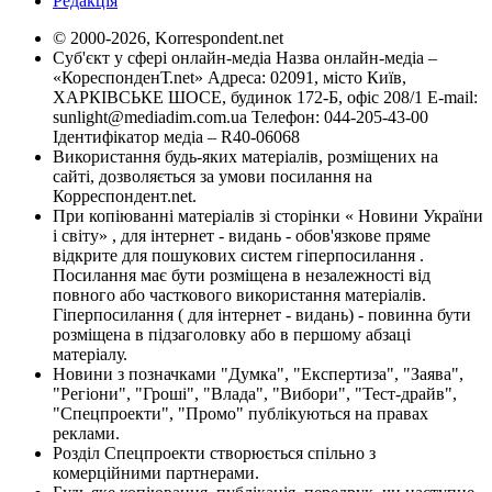
Редакція
© 2000-2026, Korrespondent.net
Суб'єкт у сфері онлайн-медіа Назва онлайн-медіа –
«КореспонденТ.net» Адреса: 02091, місто Київ,
ХАРКІВСЬКЕ ШОСЕ, будинок 172-Б, офіс 208/1 E-mail:
sunlight@mediadim.com.ua
Телефон: 044-205-43-00
Ідентифікатор медіа – R40-06068
Використання будь-яких матеріалів, розміщених на
сайті, дозволяється за умови посилання на
Корреспондент.net.
При копіюванні матеріалів зі сторінки « Новини України
і світу» , для інтернет - видань - обов'язкове пряме
відкрите для пошукових систем гіперпосилання .
Посилання має бути розміщена в незалежності від
повного або часткового використання матеріалів.
Гіперпосилання ( для інтернет - видань) - повинна бути
розміщена в підзаголовку або в першому абзаці
матеріалу.
Новини з позначками "Думка", "Експертиза", "Заява",
"Регіони", "Гроші", "Влада", "Вибори", "Тест-драйв",
"Спецпроекти", "Промо" публікуються на правах
реклами.
Розділ Спецпроекти створюється спільно з
комерційними партнерами.