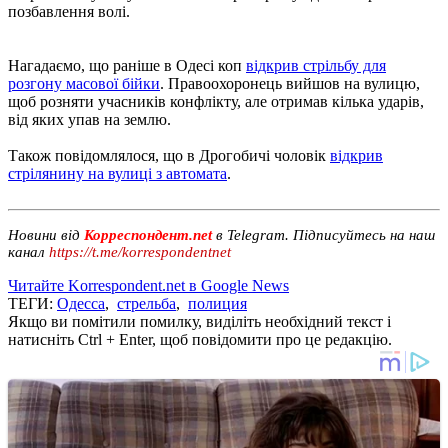
позбавлення волі.
Нагадаємо, що раніше в Одесі коп
відкрив стрільбу для
розгону масової бійки
. Правоохоронець вийшов на вулицю,
щоб розняти учасників конфлікту, але отримав кілька ударів,
від яких упав на землю.
Також повідомлялося, що в Дрогобичі чоловік
відкрив
стрілянину на вулиці з автомата
.
Новини від
Корреспондент.net
в Telegram. Підписуйтесь на наш
канал
https://t.me/korrespondentnet
Читайте Korrespondent.net в Google News
ТЕГИ:
Одесса
,
стрельба
,
полиция
Якщо ви помітили помилку, виділіть необхідний текст і
натисніть Ctrl + Enter, щоб повідомити про це редакцію.