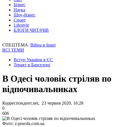
Бізнес
Наука
Шоу-бізнес
Спорт
Lifestyle
БЛОГИ ЧИТАЧІВ
СПЕЦТЕМА:
Війна в Ірані
ВСІ ТЕМИ
Вступ України в ЄС
Теракт в Барселоні
В Одесі чоловік стріляв по
відпочивальниках
Корреспондент.net, 23 червня 2020, 16:28
0
606
Фото: z-pravda.com.ua