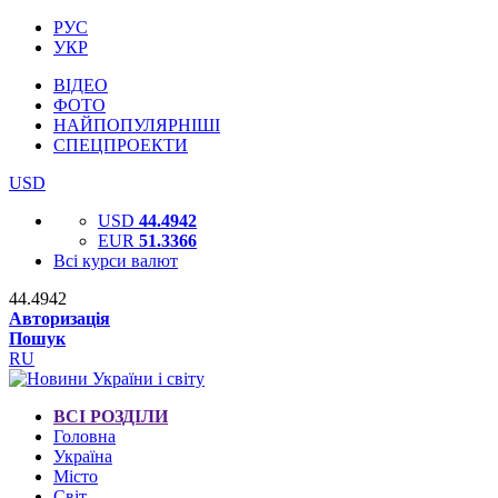
РУС
УКР
ВІДЕО
ФОТО
НАЙПОПУЛЯРНІШІ
СПЕЦПРОЕКТИ
USD
USD
44.4942
EUR
51.3366
Всі курси валют
44.4942
Авторизація
Пошук
RU
ВСІ РОЗДІЛИ
Головна
Україна
Місто
Світ