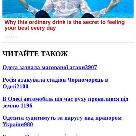
ЧИТАЙТЕ ТАКОЖ
Одеса зазнала масованої атаки
3907
Росія атакувала стадіон Чорноморець в
Одесі
2100
В Одесі автомобіль під час руху провалився під
землю
1196
Одесита судитимуть за наругу над прапором
України
980