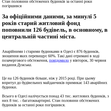
Стан половини обстежених будинків за останні роки
погіршився
За офіційними даними, за минулі 5
років старий житловий фонд
поповнили 126 будівель, в основному, в
центральній частині міста.
Аварійними і старими будинками в Одесі є 876 будинків,
зношення яких перевищує 60%. Такі дані отримані в ході
позачергового обстеження,
повідомило
у вівторок, 30 червня
видання
Думська.
Це на 126 будинків більше, ніж у 2015 році. При цьому
впритул до будівельних майданчиків примикає 143 аварійних
будинки.
Всього в Одесі налічується понад 43 тис. житлових будинків, з
них 8 тис. - багатоквартирні. Стан половини обстежених
будинків за останні роки погіршився.