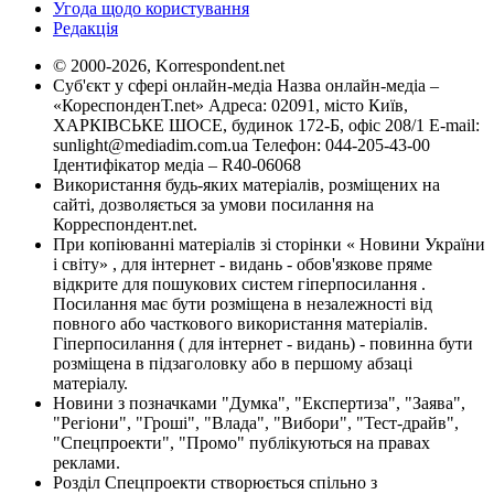
Угода щодо користування
Редакція
© 2000-2026, Korrespondent.net
Суб'єкт у сфері онлайн-медіа Назва онлайн-медіа –
«КореспонденТ.net» Адреса: 02091, місто Київ,
ХАРКІВСЬКЕ ШОСЕ, будинок 172-Б, офіс 208/1 E-mail:
sunlight@mediadim.com.ua
Телефон: 044-205-43-00
Ідентифікатор медіа – R40-06068
Використання будь-яких матеріалів, розміщених на
сайті, дозволяється за умови посилання на
Корреспондент.net.
При копіюванні матеріалів зі сторінки « Новини України
і світу» , для інтернет - видань - обов'язкове пряме
відкрите для пошукових систем гіперпосилання .
Посилання має бути розміщена в незалежності від
повного або часткового використання матеріалів.
Гіперпосилання ( для інтернет - видань) - повинна бути
розміщена в підзаголовку або в першому абзаці
матеріалу.
Новини з позначками "Думка", "Експертиза", "Заява",
"Регіони", "Гроші", "Влада", "Вибори", "Тест-драйв",
"Спецпроекти", "Промо" публікуються на правах
реклами.
Розділ Спецпроекти створюється спільно з