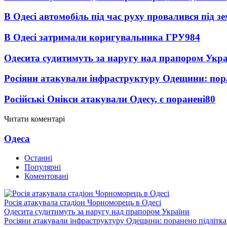
В Одесі автомобіль під час руху провалився під 
В Одесі затримали коригувальника ГРУ
984
Одесита судитимуть за наругу над прапором Укр
Росіяни атакували інфраструктуру Одещини: пор
Російські Онікси атакували Одесу, є поранені
80
Читати коментарі
Одеса
Останні
Популярні
Коментовані
Росія атакувала стадіон Чорноморець в Одесі
Одесита судитимуть за наругу над прапором України
Росіяни атакували інфраструктуру Одещини: поранено підлітка