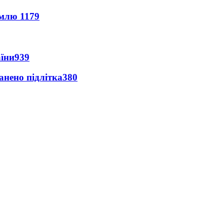
землю
1179
аїни
939
анено підлітка
380