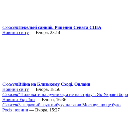
Сюжет
Пекельні санкції. Рішення Сената США
Новини світу
— Вчора, 23:14
Сюжет
Війна на Близькому Сході. Онлайн
Новини світу
— Вчора, 18:56
Сюжет
"Полювати на лучника, а не на стрілу". Як Україні бор
Новини України
— Вчора, 16:36
Сюжет
Загадковий звук вибуху налякав Москву: що це було
Росія новини
— Вчора, 15:27