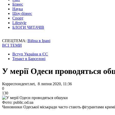
Бізнес
Наука
Шоу-бізнес
Спорт
Lifestyle
БЛОГИ ЧИТАЧІВ
СПЕЦТЕМА:
Війна в Ірані
ВСІ ТЕМИ
Вступ України в ЄС
Теракт в Барселоні
У мерії Одеси проводяться о
Корреспондент.net, 8 липня 2020, 11:36
0
130
Фото: public.od.ua
Чиновники Одеської міськради часто стають фігурантами крим