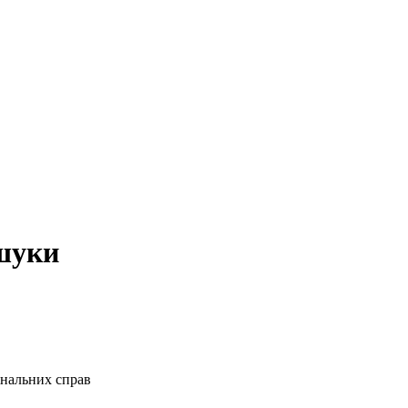
бшуки
інальних справ