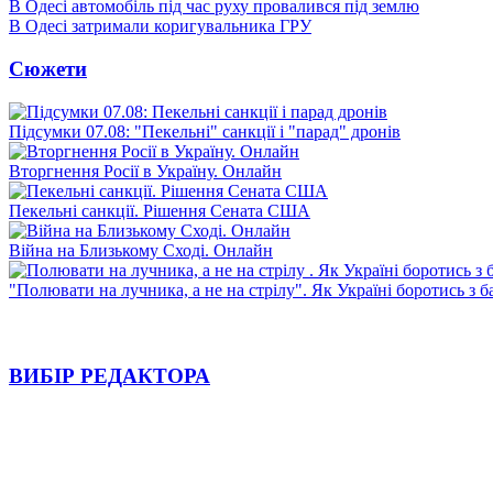
В Одесі автомобіль під час руху провалився під землю
В Одесі затримали коригувальника ГРУ
Сюжети
Підсумки 07.08: "Пекельні" санкції і "парад" дронів
Вторгнення Росії в Україну. Онлайн
Пекельні санкції. Рішення Сената США
Війна на Близькому Сході. Онлайн
"Полювати на лучника, а не на стрілу". Як Україні боротись з 
ВИБІР РЕДАКТОРА