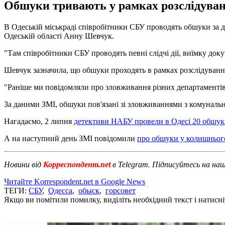
Обшуки тривають у рамках розслідуван
В Одеській міськраді співробітники СБУ проводять обшуки за д
Одеській області Анну Шевчук.
"Там співробітники СБУ проводять певні слідчі дії, виїмку доку
Шевчук зазначила, що обшуки проходять в рамках розслідуванн
"Раніше ми повідомляли про зловживання різних департаментів 
За даними ЗМІ, обшуки пов'язані зі зловживаннями з комуналь
Нагадаємо, 2 липня
детективи НАБУ провели в Одесі 20 обшук
А на наступний день ЗМІ повідомили
про обшуки у колишньог
Новини від
Корреспондент.net
в Telegram. Підписуйтесь на на
Читайте Korrespondent.net в Google News
ТЕГИ:
СБУ
,
Одесса
,
обыск
,
горсовет
Якщо ви помітили помилку, виділіть необхідний текст і натисніт