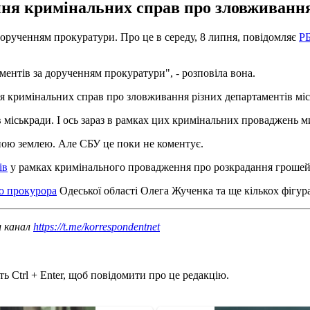
ня кримінальних справ про зловживання 
орученням прокуратури. Про це в середу, 8 липня, повідомляє
РБ
ментів за дорученням прокуратури", - розповіла вона.
я кримінальних справ про зловживання різних департаментів міс
міськради. І ось зараз в рамках цих кримінальних проваджень м
ною землею. Але СБУ це поки не коментує.
ів
у рамках кримінального провадження про розкрадання грошей
о прокурора
Одеської області Олега Жученка та ще кількох фігура
ш канал
https://t.me/korrespondentnet
ь Ctrl + Enter, щоб повідомити про це редакцію.