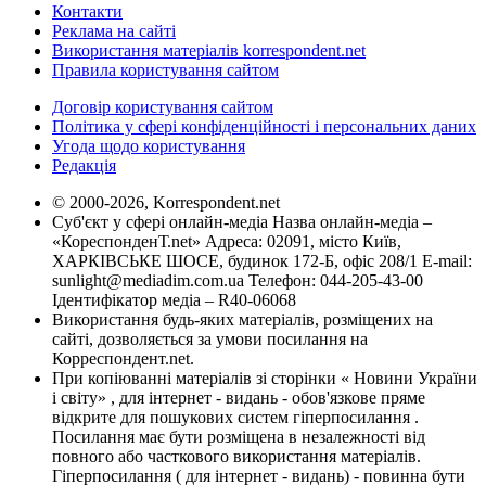
Контакти
Реклама на сайті
Використання матеріалів korrespondent.net
Правила користування сайтом
Договір користування сайтом
Політика у сфері конфіденційності і персональних даних
Угода щодо користування
Редакція
© 2000-2026, Korrespondent.net
Суб'єкт у сфері онлайн-медіа Назва онлайн-медіа –
«КореспонденТ.net» Адреса: 02091, місто Київ,
ХАРКІВСЬКЕ ШОСЕ, будинок 172-Б, офіс 208/1 E-mail:
sunlight@mediadim.com.ua
Телефон: 044-205-43-00
Ідентифікатор медіа – R40-06068
Використання будь-яких матеріалів, розміщених на
сайті, дозволяється за умови посилання на
Корреспондент.net.
При копіюванні матеріалів зі сторінки « Новини України
і світу» , для інтернет - видань - обов'язкове пряме
відкрите для пошукових систем гіперпосилання .
Посилання має бути розміщена в незалежності від
повного або часткового використання матеріалів.
Гіперпосилання ( для інтернет - видань) - повинна бути