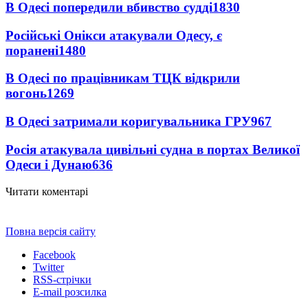
В Одесі попередили вбивство судді
1830
Російські Онікси атакували Одесу, є
поранені
1480
В Одесі по працівникам ТЦК відкрили
вогонь
1269
В Одесі затримали коригувальника ГРУ
967
Росія атакувала цивільні судна в портах Великої
Одеси і Дунаю
636
Читати коментарі
Повна версія сайту
Facebook
Twitter
RSS-стрічки
E-mail розсилка