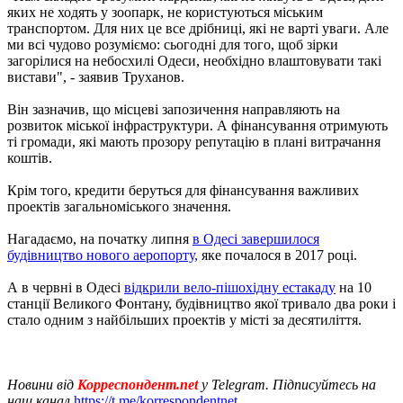
яких не ходять у зоопарк, не користуються міським
транспортом. Для них це все дрібниці, які не варті уваги. Але
ми всі чудово розуміємо: сьогодні для того, щоб зірки
загорілися на небосхилі Одеси, необхідно влаштовувати такі
вистави", - заявив Труханов.
Він зазначив, що місцеві запозичення направляють на
розвиток міської інфраструктури. А фінансування отримують
ті громади, які мають прозору репутацію в плані витрачання
коштів.
Крім того, кредити беруться для фінансування важливих
проектів загальноміського значення.
Нагадаємо, на початку липня
в Одесі завершилося
будівництво нового аеропорту,
яке почалося в 2017 році.
А в червні в Одесі
відкрили вело-пішохідну естакаду
на 10
станції Великого Фонтану, будівництво якої тривало два роки і
стало одним з найбільших проектів у місті за десятиліття.
Новини від
Корреспондент.net
у Telegram. Підписуйтесь на
наш канал
https://t.me/korrespondentnet