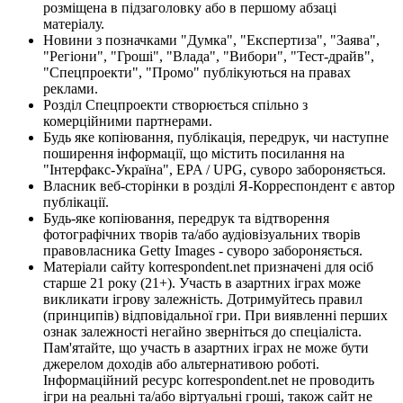
розміщена в підзаголовку або в першому абзаці
матеріалу.
Новини з позначками "Думка", "Експертиза", "Заява",
"Регіони", "Гроші", "Влада", "Вибори", "Тест-драйв",
"Спецпроекти", "Промо" публікуються на правах
реклами.
Розділ Спецпроекти створюється спільно з
комерційними партнерами.
Будь яке копіювання, публікація, передрук, чи наступне
поширення інформації, що містить посилання на
"Інтерфакс-Україна", EPA / UPG, суворо забороняється.
Власник веб-сторінки в розділі Я-Корреспондент є автор
публікації.
Будь-яке копіювання, передрук та відтворення
фотографічних творів та/або аудіовізуальних творів
правовласника Getty Images - суворо забороняється.
Матеріали сайту korrespondent.net призначені для осіб
старше 21 року (21+). Участь в азартних іграх може
викликати ігрову залежність. Дотримуйтесь правил
(принципів) відповідальної гри. При виявленні перших
ознак залежності негайно зверніться до спеціаліста.
Пам'ятайте, що участь в азартних іграх не може бути
джерелом доходів або альтернативою роботі.
Інформаційний ресурс korrespondent.net не проводить
ігри на реальні та/або віртуальні гроші, також сайт не