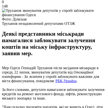
0
148
Фото: Думская
Труханов незадоволений депутатами ОТЗЖ
Деякі представники міськради
намагалися заблокувати залучення
коштів на міську інфраструктуру,
заявив мер.
Мер Одеси Геннадій Труханов після засідання міськради в
середу, 22 липня, звинуватив депутатів від
Опозиційної
платформи - За життя
у спробі заблокувати важливе для
міста фінансування, повідомляє
РБК-Україна
.
За його словами, депутати намагалися заблокувати залучення
кредитів на ремонт житлового фонду, ліфтів, реконструкцію
міського зоопарку та інше.
"Нам складно зрозуміти нардепів, які не живуть в Одесі, діти