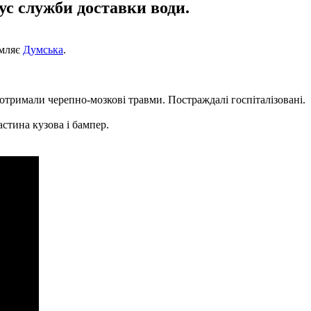
ус служби доставки води.
омляє
Думська
.
 отримали черепно-мозкові травми. Постраждалі госпіталізовані.
астина кузова і бампер.