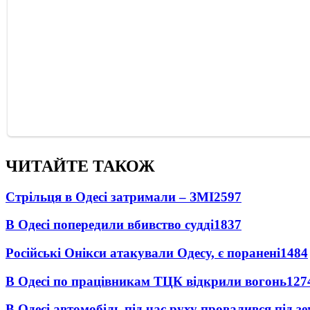
ЧИТАЙТЕ ТАКОЖ
Стрільця в Одесі затримали – ЗМІ
2597
В Одесі попередили вбивство судді
1837
Російські Онікси атакували Одесу, є поранені
1484
В Одесі по працівникам ТЦК відкрили вогонь
127
В Одесі автомобіль під час руху провалився під 