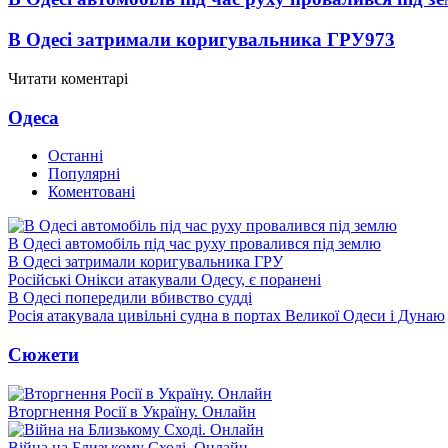
В Одесі затримали коригувальника ГРУ
973
Читати коментарі
Одеса
Останні
Популярні
Коментовані
В Одесі автомобіль під час руху провалився під землю
В Одесі затримали коригувальника ГРУ
Російські Онікси атакували Одесу, є поранені
В Одесі попередили вбивство судді
Росія атакувала цивільні судна в портах Великої Одеси і Дунаю
Сюжети
Вторгнення Росії в Україну. Онлайн
Війна на Близькому Сході. Онлайн