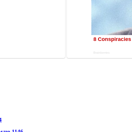
4
землю
1146