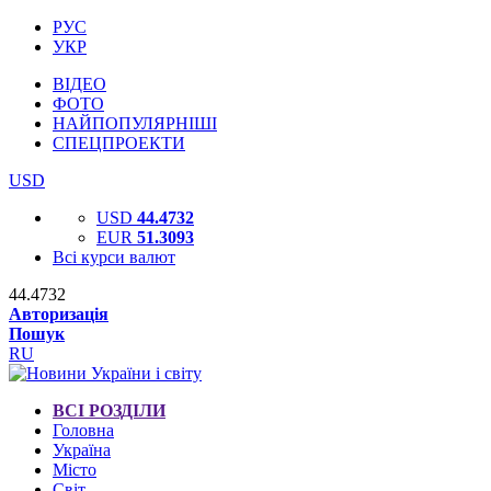
РУС
УКР
ВІДЕО
ФОТО
НАЙПОПУЛЯРНІШІ
СПЕЦПРОЕКТИ
USD
USD
44.4732
EUR
51.3093
Всі курси валют
44.4732
Авторизація
Пошук
RU
ВСІ РОЗДІЛИ
Головна
Україна
Місто
Світ