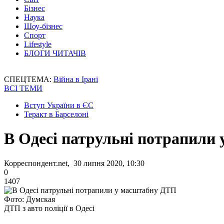
Бізнес
Наука
Шоу-бізнес
Спорт
Lifestyle
БЛОГИ ЧИТАЧІВ
СПЕЦТЕМА:
Війна в Ірані
ВСІ ТЕМИ
Вступ України в ЄС
Теракт в Барселоні
В Одесі патрульні потрапили
Корреспондент.net, 30 липня 2020, 10:30
0
1407
Фото: Думская
ДТП з авто поліції в Одесі