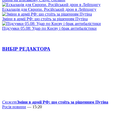
Ескалація для Європи. Російський дрон в Лейпцигу
Зміни в армії РФ: що стоїть за рішенням Путіна
Підсумки 05.08: Удар по Києву і брак антибалістики
ВИБІР РЕДАКТОРА
Сюжет
Зміни в армії РФ: що стоїть за рішенням Путіна
Росія новини
— 15:20