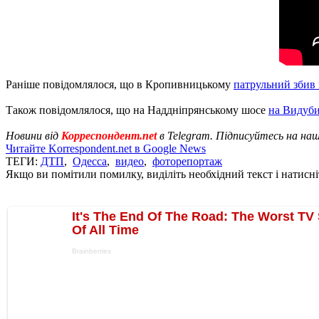
Раніше повідомлялося, що в Кропивницькому
патрульний збив 
Також повідомлялося, що на Наддніпрянському шосе
на Видуби
Новини від
Корреспондент.net
в Telegram. Підписуйтесь на на
Читайте Korrespondent.net в Google News
ТЕГИ:
ДТП
,
Одесса
,
видео
,
фоторепортаж
Якщо ви помітили помилку, виділіть необхідний текст і натисніт