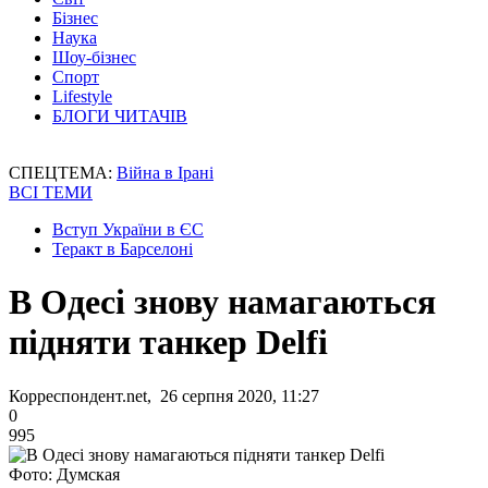
Бізнес
Наука
Шоу-бізнес
Спорт
Lifestyle
БЛОГИ ЧИТАЧІВ
СПЕЦТЕМА:
Війна в Ірані
ВСІ ТЕМИ
Вступ України в ЄС
Теракт в Барселоні
В Одесі знову намагаються
підняти танкер Delfi
Корреспондент.net, 26 серпня 2020, 11:27
0
995
Фото: Думская