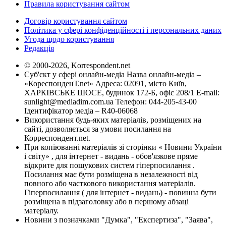
Правила користування сайтом
Договір користування сайтом
Політика у сфері конфіденційності і персональних даних
Угода щодо користування
Редакція
© 2000-2026, Korrespondent.net
Суб'єкт у сфері онлайн-медіа Назва онлайн-медіа –
«КореспонденТ.net» Адреса: 02091, місто Київ,
ХАРКІВСЬКЕ ШОСЕ, будинок 172-Б, офіс 208/1 E-mail:
sunlight@mediadim.com.ua
Телефон: 044-205-43-00
Ідентифікатор медіа – R40-06068
Використання будь-яких матеріалів, розміщених на
сайті, дозволяється за умови посилання на
Корреспондент.net.
При копіюванні матеріалів зі сторінки « Новини України
і світу» , для інтернет - видань - обов'язкове пряме
відкрите для пошукових систем гіперпосилання .
Посилання має бути розміщена в незалежності від
повного або часткового використання матеріалів.
Гіперпосилання ( для інтернет - видань) - повинна бути
розміщена в підзаголовку або в першому абзаці
матеріалу.
Новини з позначками "Думка", "Експертиза", "Заява",