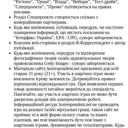
"Регіони", "Гроші", "Влада", "Вибори", "Тест-драйв",
"Спецпроекти", "Промо" публікуються на правах
реклами.
Розділ Спецпроекти створюється спільно з
комерційними партнерами.
Будь яке копіювання, публікація, передрук, чи наступне
поширення інформації, що містить посилання на
"Інтерфакс-Україна", EPA / UPG, суворо забороняється.
Власник веб-сторінки в розділі Я-Корреспондент є автор
публікації.
Будь-яке копіювання, передрук та відтворення
фотографічних творів та/або аудіовізуальних творів
правовласника Getty Images - суворо забороняється.
Матеріали сайту korrespondent.net призначені для осіб
старше 21 року (21+). Участь в азартних іграх може
викликати ігрову залежність. Дотримуйтесь правил
(принципів) відповідальної гри. При виявленні перших
ознак залежності негайно зверніться до спеціаліста.
Пам'ятайте, що участь в азартних іграх не може бути
джерелом доходів або альтернативою роботі.
Інформаційний ресурс korrespondent.net не проводить
ігри на реальні та/або віртуальні гроші, також сайт не
приймає ні в якій формі оплату ставок та інших
платежів, які пов’язані/можуть бути пов’язані з
азартними іграми, букмекерами чи тоталізаторами. Будь-