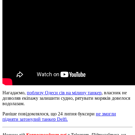
Нагадаємо,
поблизу Одеси сів на мілину танкер
, власник не
дозволяв екіпажу залишити судно, рятувати моряків довелося
водолазам.
Раніше повідомлялося, що 24 липня буксири
не змогли
підняти затонулий танкер Delfi.
Новини від
Корреспондент.net
в Telegram. Підписуйтесь на