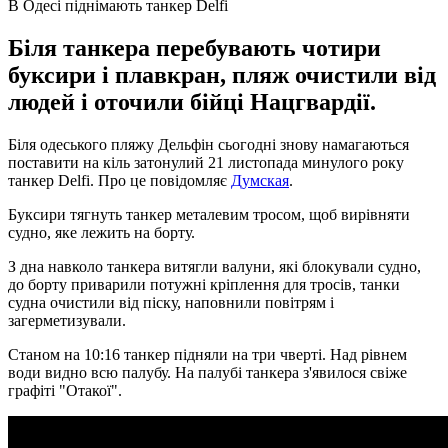
В Одесі піднімають танкер Delfi
Біля танкера перебувають чотири
буксири і плавкран, пляж очистили від
людей і оточили бійці Нацгвардії.
Біля одеського пляжу Дельфін сьогодні знову намагаються
поставити на кіль затонулий 21 листопада минулого року
танкер Delfi. Про це повідомляє
Думская
.
Буксири тягнуть танкер металевим тросом, щоб вирівняти
судно, яке лежить на борту.
З дна навколо танкера витягли валуни, які блокували судно,
до борту приварили потужні кріплення для тросів, танки
судна очистили від піску, наповнили повітрям і
загерметизували.
Станом на 10:16 танкер підняли на три чверті. Над рівнем
води видно всю палубу. На палубі танкера з'явилося свіже
графіті "Отакої".