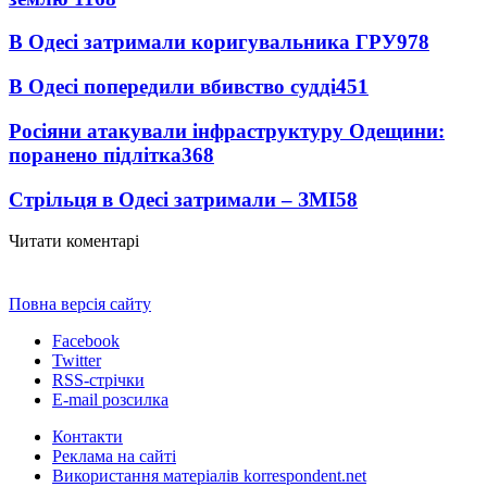
В Одесі затримали коригувальника ГРУ
978
В Одесі попередили вбивство судді
451
Росіяни атакували інфраструктуру Одещини:
поранено підлітка
368
Стрільця в Одесі затримали – ЗМІ
58
Читати коментарі
Повна версія сайту
Facebook
Twitter
RSS-стрічки
E-mail розсилка
Контакти
Реклама на сайті
Використання матеріалів korrespondent.net