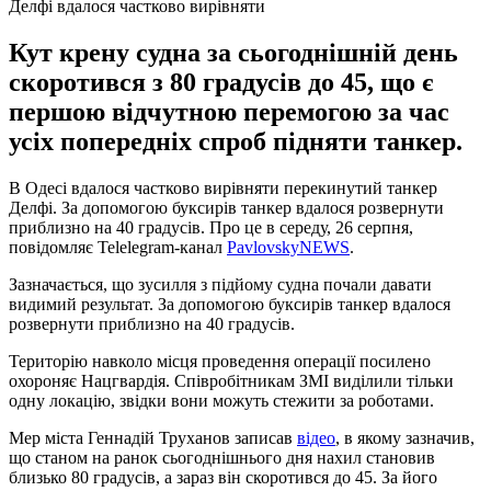
Делфі вдалося частково вирівняти
Кут крену судна за сьогоднішній день
скоротився з 80 градусів до 45, що є
першою відчутною перемогою за час
усіх попередніх спроб підняти танкер.
В Одесі вдалося частково вирівняти перекинутий танкер
Делфі. За допомогою буксирів танкер вдалося розвернути
приблизно на 40 градусів. Про це в середу, 26 серпня,
повідомляє Telelegram-канал
PavlovskyNEWS
.
Зазначається, що зусилля з підйому судна почали давати
видимий результат. За допомогою буксирів танкер вдалося
розвернути приблизно на 40 градусів.
Територію навколо місця проведення операції посилено
охороняє Нацгвардія. Співробітникам ЗМІ виділили тільки
одну локацію, звідки вони можуть стежити за роботами.
Мер міста Геннадій Труханов записав
відео
, в якому зазначив,
що станом на ранок сьогоднішнього дня нахил становив
близько 80 градусів, а зараз він скоротився до 45. За його