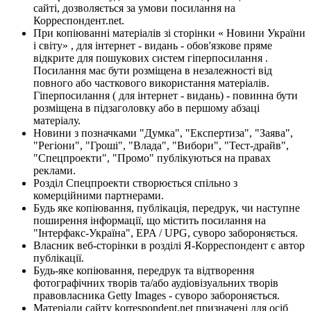
сайті, дозволяється за умови посилання на
Корреспондент.net.
При копіюванні матеріалів зі сторінки « Новини України
і світу» , для інтернет - видань - обов'язкове пряме
відкрите для пошукових систем гіперпосилання .
Посилання має бути розміщена в незалежності від
повного або часткового використання матеріалів.
Гіперпосилання ( для інтернет - видань) - повинна бути
розміщена в підзаголовку або в першому абзаці
матеріалу.
Новини з позначками "Думка", "Експертиза", "Заява",
"Регіони", "Гроші", "Влада", "Вибори", "Тест-драйв",
"Спецпроекти", "Промо" публікуються на правах
реклами.
Розділ Спецпроекти створюється спільно з
комерційними партнерами.
Будь яке копіювання, публікація, передрук, чи наступне
поширення інформації, що містить посилання на
"Інтерфакс-Україна", EPA / UPG, суворо забороняється.
Власник веб-сторінки в розділі Я-Корреспондент є автор
публікації.
Будь-яке копіювання, передрук та відтворення
фотографічних творів та/або аудіовізуальних творів
правовласника Getty Images - суворо забороняється.
Матеріали сайту korrespondent.net призначені для осіб