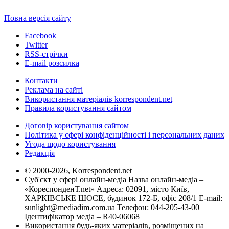
Повна версія сайту
Facebook
Twitter
RSS-стрічки
E-mail розсилка
Контакти
Реклама на сайті
Використання матеріалів korrespondent.net
Правила користування сайтом
Договір користування сайтом
Політика у сфері конфіденційності і персональних даних
Угода щодо користування
Редакція
© 2000-2026, Korrespondent.net
Суб'єкт у сфері онлайн-медіа Назва онлайн-медіа –
«КореспонденТ.net» Адреса: 02091, місто Київ,
ХАРКІВСЬКЕ ШОСЕ, будинок 172-Б, офіс 208/1 E-mail:
sunlight@mediadim.com.ua
Телефон: 044-205-43-00
Ідентифікатор медіа – R40-06068
Використання будь-яких матеріалів, розміщених на