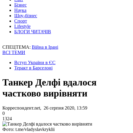
Бізнес
Наука
Шоу-бізнес
Спорт
Lifestyle
БЛОГИ ЧИТАЧІВ
СПЕЦТЕМА:
Війна в Ірані
ВСІ ТЕМИ
Вступ України в ЄС
Теракт в Барселоні
Танкер Делфі вдалося
частково вирівняти
Корреспондент.net, 26 серпня 2020, 13:59
0
1324
Фото: t.me/vladyslavkryklii