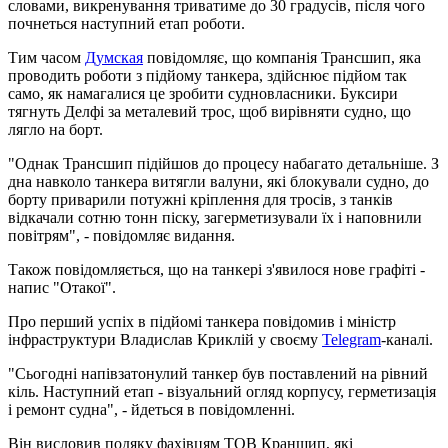
словами, викренування триватиме до 30 градусів, після чого
почнеться наступний етап роботи.
Тим часом
Думская
повідомляє, що компанія Трансшип, яка
проводить роботи з підйому танкера, здійснює підйом так
само, як намагалися це зробити судновласники. Буксири
тягнуть Делфі за металевий трос, щоб вирівняти судно, що
лягло на борт.
"Однак Трансшип підійшов до процесу набагато детальніше. З
дна навколо танкера витягли валуни, які блокували судно, до
борту приварили потужні кріплення для тросів, з танків
відкачали сотню тонн піску, загерметизували їх і наповнили
повітрям", - повідомляє видання.
Також повідомляється, що на танкері з'явилося нове графіті -
напис "Отакої".
Про перший успіх в підйомі танкера повідомив і міністр
інфраструктури Владислав Криклій у своєму
Telegram
-каналі.
"Сьогодні напівзатонулий танкер був поставлений на рівний
кіль. Наступний етап - візуальний огляд корпусу, герметизація
і ремонт судна", - йдеться в повідомленні.
Він висловив подяку фахівцям ТОВ Краншип, які