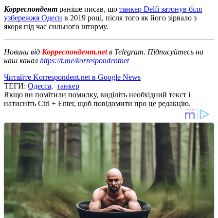
Корреспондент
раніше писав, що
танкер Delfi затонув біля
узбережжя Одеси
в 2019 році, після того як його зірвало з
якоря під час сильного шторму.
Новини від
Корреспондент.net
в Telegram. Підписуйтесь на
наш канал
https://t.me/korrespondentnet
Читайте Korrespondent.net в Google News
ТЕГИ:
Одесса
,
танкер
Якщо ви помітили помилку, виділіть необхідний текст і
натисніть Ctrl + Enter, щоб повідомити про це редакцію.