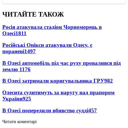
ЧИТАЙТЕ ТАКОЖ
Росія атакувала стадіон Чорноморець в
Одесі
1811
Російські Онікси атакували Одесу, є
поранені
1497
В Одесі автомобіль під час руху провалився під
землю
1176
В Одесі затримали коригувальника ГРУ
982
Одесита судитимуть за наругу над прапором
України
925
В Одесі попередили вбивство судді
457
Читати коментарі