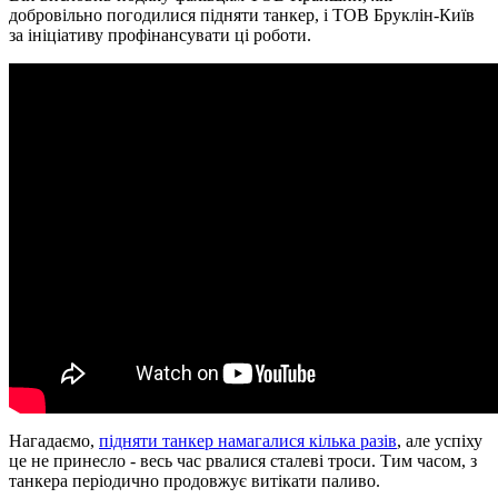
добровільно погодилися підняти танкер, і ТОВ Бруклін-Київ
за ініціативу профінансувати ці роботи.
Нагадаємо,
підняти танкер намагалися кілька разів
, але успіху
це не принесло - весь час рвалися сталеві троси. Тим часом, з
танкера періодично продовжує витікати паливо.