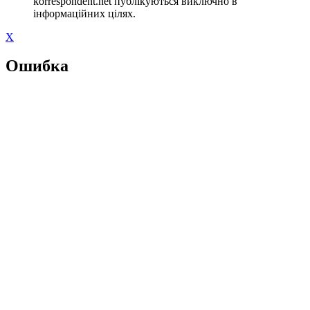
korrespondent.net публікуються виключно в
інформаційних цілях.
X
Ошибка