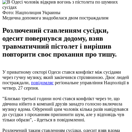
Фото: Нацполиция Украины
Медична допомога знадобилася двом постраждалим
Розлючений ставленням сусідки,
одесит повернувся додому, взяв
травматичний пістолет і вирішив
повторити своє прохання про тишу.
У приватному секторі Одеси стався конфлікт між сусідами
через гучну музику, який закінчився стріляниною. Двоє людей
постраждали,
повідомляє
регіональне управління Нацполіції в
четвер, 27 серпня.
"Близько третьої години ночі стався конфлікт через те, що
дівчина нібито в компанії друзів занадто голосно включила
музику вдома. Обурений цим чоловік кілька разів навідувався
до сусідки з проханням припинити шум, але у відповідь чув
тільки образи", - йдеться в повідомленні.
Розлючений таким ставленням сусідки, одесит взяв вдома