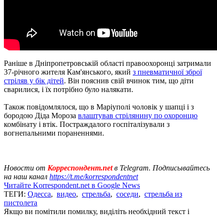
Раніше в Дніпропетровській області правоохоронці затримали
37-річного жителя Кам'янського, який
з пневматичної зброї
стріляв у бік дітей
. Він пояснив свій вчинок тим, що діти
сварилися, і їх потрібно було налякати.
Також повідомлялося, що в Маріуполі чоловік у шапці і з
бородою Діда Мороза
влаштував стрілянину по охоронцю
комбінату і втік. Постраждалого госпіталізували з
вогнепальними пораненнями.
Новости от
Корреспондент.net
в Telegram. Подписывайтесь
на наш канал
https://t.me/korrespondentnet
Читайте Korrespondent.net в Google News
ТЕГИ:
Одесса
,
видео
,
стрельба
,
соседи
,
стрельба из
пистолета
Якщо ви помітили помилку, виділіть необхідний текст і