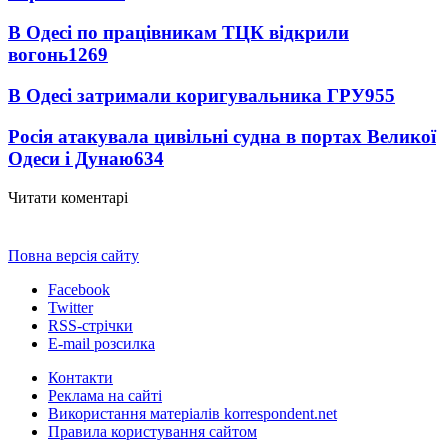
В Одесі по працівникам ТЦК відкрили
вогонь
1269
В Одесі затримали коригувальника ГРУ
955
Росія атакувала цивільні судна в портах Великої
Одеси і Дунаю
634
Читати коментарі
Повна версія сайту
Facebook
Twitter
RSS-стрічки
E-mail розсилка
Контакти
Реклама на сайті
Використання матеріалів korrespondent.net
Правила користування сайтом