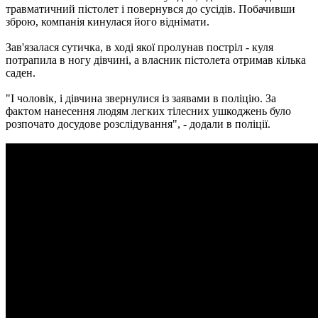
травматичний пістолет і повернувся до сусідів. Побачивши
зброю, компанія кинулася його віднімати.
Зав'язалася сутичка, в ході якої пролунав постріл - куля
потрапила в ногу дівчині, а власник пістолета отримав кілька
саден.
"І чоловік, і дівчина звернулися із заявами в поліцію. За
фактом нанесення людям легких тілесних ушкоджень було
розпочато досудове розслідування", - додали в поліції.