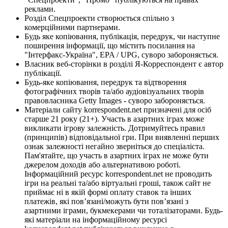
реклами.
Розділ Спецпроекти створюється спільно з
комерційними партнерами.
Будь яке копіювання, публікація, передрук, чи наступне
поширення інформації, що містить посилання на
"Інтерфакс-Україна", EPA / UPG, суворо забороняється.
Власник веб-сторінки в розділі Я-Корреспондент є автор
публікації.
Будь-яке копіювання, передрук та відтворення
фотографічних творів та/або аудіовізуальних творів
правовласника Getty Images - суворо забороняється.
Матеріали сайту korrespondent.net призначені для осіб
старше 21 року (21+). Участь в азартних іграх може
викликати ігрову залежність. Дотримуйтесь правил
(принципів) відповідальної гри. При виявленні перших
ознак залежності негайно зверніться до спеціаліста.
Пам'ятайте, що участь в азартних іграх не може бути
джерелом доходів або альтернативою роботі.
Інформаційний ресурс korrespondent.net не проводить
ігри на реальні та/або віртуальні гроші, також сайт не
приймає ні в якій формі оплату ставок та інших
платежів, які пов’язані/можуть бути пов’язані з
азартними іграми, букмекерами чи тоталізаторами. Будь-
які матеріали на інформаційному ресурсі