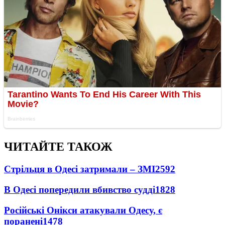
ЧИТАЙТЕ ТАКОЖ
Стрільця в Одесі затримали – ЗМІ
2592
В Одесі попередили вбивство судді
1828
Російські Онікси атакували Одесу, є
поранені
1478