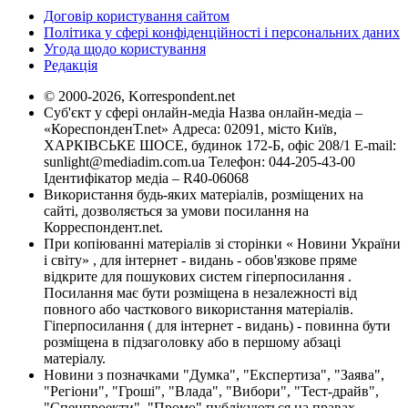
Договір користування сайтом
Політика у сфері конфіденційності і персональних даних
Угода щодо користування
Редакція
© 2000-2026, Korrespondent.net
Суб'єкт у сфері онлайн-медіа Назва онлайн-медіа –
«КореспонденТ.net» Адреса: 02091, місто Київ,
ХАРКІВСЬКЕ ШОСЕ, будинок 172-Б, офіс 208/1 E-mail:
sunlight@mediadim.com.ua
Телефон: 044-205-43-00
Ідентифікатор медіа – R40-06068
Використання будь-яких матеріалів, розміщених на
сайті, дозволяється за умови посилання на
Корреспондент.net.
При копіюванні матеріалів зі сторінки « Новини України
і світу» , для інтернет - видань - обов'язкове пряме
відкрите для пошукових систем гіперпосилання .
Посилання має бути розміщена в незалежності від
повного або часткового використання матеріалів.
Гіперпосилання ( для інтернет - видань) - повинна бути
розміщена в підзаголовку або в першому абзаці
матеріалу.
Новини з позначками "Думка", "Експертиза", "Заява",
"Регіони", "Гроші", "Влада", "Вибори", "Тест-драйв",
"Спецпроекти", "Промо" публікуються на правах