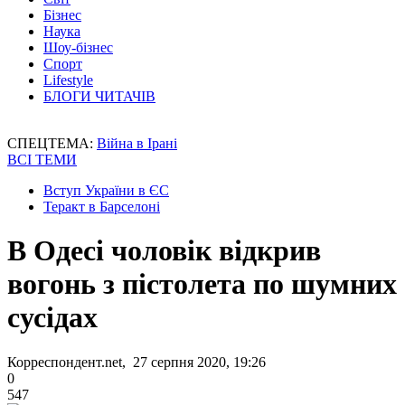
Бізнес
Наука
Шоу-бізнес
Спорт
Lifestyle
БЛОГИ ЧИТАЧІВ
СПЕЦТЕМА:
Війна в Ірані
ВСІ ТЕМИ
Вступ України в ЄС
Теракт в Барселоні
В Одесі чоловік відкрив
вогонь з пістолета по шумних
сусідах
Корреспондент.net, 27 серпня 2020, 19:26
0
547