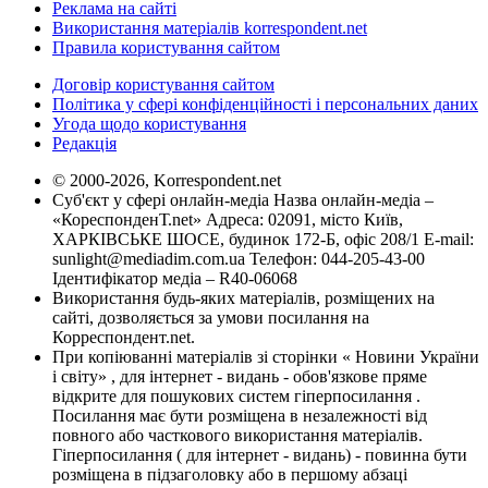
Реклама на сайті
Використання матеріалів korrespondent.net
Правила користування сайтом
Договір користування сайтом
Політика у сфері конфіденційності і персональних даних
Угода щодо користування
Редакція
© 2000-2026, Korrespondent.net
Суб'єкт у сфері онлайн-медіа Назва онлайн-медіа –
«КореспонденТ.net» Адреса: 02091, місто Київ,
ХАРКІВСЬКЕ ШОСЕ, будинок 172-Б, офіс 208/1 E-mail:
sunlight@mediadim.com.ua
Телефон: 044-205-43-00
Ідентифікатор медіа – R40-06068
Використання будь-яких матеріалів, розміщених на
сайті, дозволяється за умови посилання на
Корреспондент.net.
При копіюванні матеріалів зі сторінки « Новини України
і світу» , для інтернет - видань - обов'язкове пряме
відкрите для пошукових систем гіперпосилання .
Посилання має бути розміщена в незалежності від
повного або часткового використання матеріалів.
Гіперпосилання ( для інтернет - видань) - повинна бути
розміщена в підзаголовку або в першому абзаці