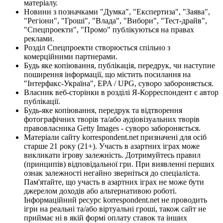
матеріалу.
Новини з позначками "Думка", "Експертиза", "Заява",
"Регіони", "Гроші", "Влада", "Вибори", "Тест-драйв",
"Спецпроекти", "Промо" публікуються на правах
реклами.
Розділ Спецпроекти створюється спільно з
комерційними партнерами.
Будь яке копіювання, публікація, передрук, чи наступне
поширення інформації, що містить посилання на
"Інтерфакс-Україна", EPA / UPG, суворо забороняється.
Власник веб-сторінки в розділі Я-Корреспондент є автор
публікації.
Будь-яке копіювання, передрук та відтворення
фотографічних творів та/або аудіовізуальних творів
правовласника Getty Images - суворо забороняється.
Матеріали сайту korrespondent.net призначені для осіб
старше 21 року (21+). Участь в азартних іграх може
викликати ігрову залежність. Дотримуйтесь правил
(принципів) відповідальної гри. При виявленні перших
ознак залежності негайно зверніться до спеціаліста.
Пам'ятайте, що участь в азартних іграх не може бути
джерелом доходів або альтернативою роботі.
Інформаційний ресурс korrespondent.net не проводить
ігри на реальні та/або віртуальні гроші, також сайт не
приймає ні в якій формі оплату ставок та інших