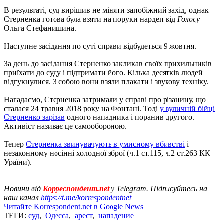
В результаті, суд вирішив не міняти запобіжний захід, однак
Стерненка готова була взяти на поруки нардеп від
Голосу
Ольга Стефанишина.
Наступне засідання по суті справи відбудеться 9 жовтня.
За день до засідання Стерненко закликав своїх прихильників
приїхати до суду і підтримати його. Кілька десятків людей
відгукнулися. З собою вони взяли плакати і звукову техніку.
Нагадаємо, Стерненка затримали у справі про різанину, що
сталася 24 травня 2018 року на Фонтані. Тоді
у вуличній бійці
Стерненко зарізав
одного нападника і поранив другого.
Активіст називає це самообороною.
Тепер
Стерненка звинувачують в умисному вбивстві
і
незаконному носінні холодної зброї (ч.1 ст.115, ч.2 ст.263 КК
Ураїни).
Новини від
Корреспондент.net
у Telegram. Підписуйтесь на
наш канал
https://t.me/korrespondentnet
Читайте Korrespondent.net в Google News
ТЕГИ:
суд
,
Одесса
,
арест
,
нападение