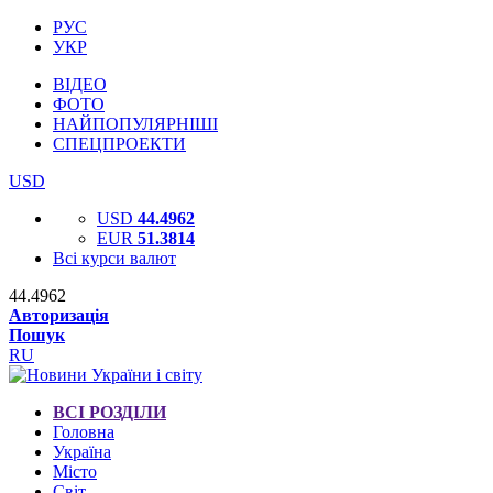
РУС
УКР
ВІДЕО
ФОТО
НАЙПОПУЛЯРНІШІ
СПЕЦПРОЕКТИ
USD
USD
44.4962
EUR
51.3814
Всі курси валют
44.4962
Авторизація
Пошук
RU
ВСІ РОЗДІЛИ
Головна
Україна
Місто
Світ