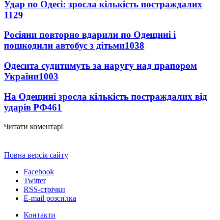
Удар по Одесі: зросла кількість постраждалих
1129
Росіяни повторно вдарили по Одещині і
пошкодили автобус з дітьми
1038
Одесита судитимуть за наругу над прапором
України
1003
На Одещині зросла кількість постраждалих від
ударів РФ
461
Читати коментарі
Повна версія сайту
Facebook
Twitter
RSS-стрічки
E-mail розсилка
Контакти