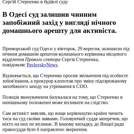
Сергій Стерненко в будівлі суду
В Одесі суд залишив чинним
запобіжний захід у вигляді нічного
домашнього арешту для активіста.
Приморський суд Одеси у вівторок, 29 вересня, залишили під
нічним домашнім арештом колишнього керівника місцевого
відділення
Правого сектора
Сергія Стерненка,
повідомляє
РavlovskyNews
.
Відзначається, що Стерненко просив звільнення під особисте
зобов'язання, а прокурор клопотав про зміну підозрюваному
запобіжного заходу на утримання в СІЗО.
Позиція звинувачення базувалася на тому, що Стерненко в
нинішньому положенні може впливати на слідство.
Сам активіст заявляв, що вище керівництво країни чинить
тиск на суд своїми заявами. Головуючий суддя заперечив, що
ніхто на них не впливає. В іншому випадку, до Вищої ради
правосуддя було б направлено звернення.