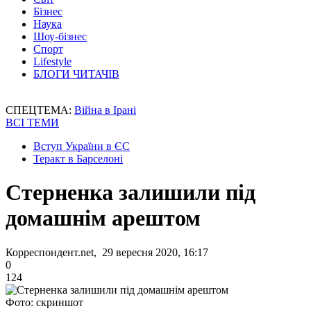
Бізнес
Наука
Шоу-бізнес
Спорт
Lifestyle
БЛОГИ ЧИТАЧІВ
СПЕЦТЕМА:
Війна в Ірані
ВСІ ТЕМИ
Вступ України в ЄС
Теракт в Барселоні
Стерненка залишили під
домашнім арештом
Корреспондент.net, 29 вересня 2020, 16:17
0
124
Фото: скриншот