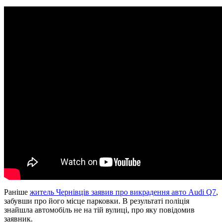
Раніше
житель Чернівців заявив про викрадення авто Audi Q7
,
забувши про його місце парковки. В результаті поліція
знайшла автомобіль не на тій вулиці, про яку повідомив
заявник.