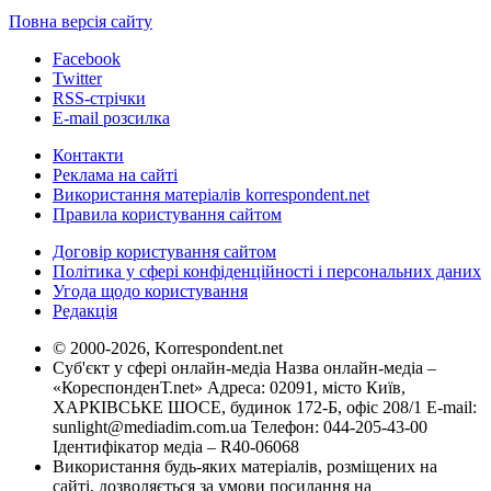
Повна версія сайту
Facebook
Twitter
RSS-стрічки
E-mail розсилка
Контакти
Реклама на сайті
Використання матеріалів korrespondent.net
Правила користування сайтом
Договір користування сайтом
Політика у сфері конфіденційності і персональних даних
Угода щодо користування
Редакція
© 2000-2026, Korrespondent.net
Суб'єкт у сфері онлайн-медіа Назва онлайн-медіа –
«КореспонденТ.net» Адреса: 02091, місто Київ,
ХАРКІВСЬКЕ ШОСЕ, будинок 172-Б, офіс 208/1 E-mail:
sunlight@mediadim.com.ua
Телефон: 044-205-43-00
Ідентифікатор медіа – R40-06068
Використання будь-яких матеріалів, розміщених на
сайті, дозволяється за умови посилання на