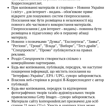
Корреспондент.net.
При копіюванні матеріалів зі сторінки « Новини України
і світу» , для інтернет - видань - обов'язкове пряме
відкрите для пошукових систем гіперпосилання .
Посилання має бути розміщена в незалежності від
повного або часткового використання матеріалів.
Гіперпосилання ( для інтернет - видань) - повинна бути
розміщена в підзаголовку або в першому абзаці
матеріалу.
Новини з позначками "Думка", "Експертиза", "Заява",
"Регіони", "Гроші", "Влада", "Вибори", "Тест-драйв",
"Спецпроекти", "Промо" публікуються на правах
реклами.
Розділ Спецпроекти створюється спільно з
комерційними партнерами.
Будь яке копіювання, публікація, передрук, чи наступне
поширення інформації, що містить посилання на
"Інтерфакс-Україна", EPA / UPG, суворо забороняється.
Власник веб-сторінки в розділі Я-Корреспондент є автор
публікації.
Будь-яке копіювання, передрук та відтворення
фотографічних творів та/або аудіовізуальних творів
правовласника Getty Images - суворо забороняється.
Матеріали сайту korrespondent.net призначені для осіб
старше 21 року (21+). Участь в азартних іграх може