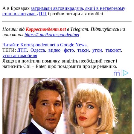
А в Броварах
затримали автовикрадача, який в нетверезому
стані влаштував ДТП
і розбив чотири автомобілі.
Новини від
Корреспондент.net
в Telegram. Підписуйтесь на
наш канал
https://t.me/korrespondentnet
Читайте Korrespondent.net в Google News
ТЕГИ:
ДТП
,
Одесса
,
видео
,
фото
,
такси
,
угон
,
таксист
,
угон автомобиля
Якщо ви помітили помилку, виділіть необхідний текст і
натисніть Ctrl + Enter, щоб повідомити про це редакцію.