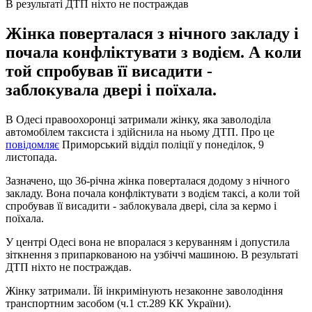
В результаті ДТП ніхто не постраждав
Жінка поверталася з нічного закладу і
почала конфліктувати з водієм. А коли
той спробував її висадити -
заблокувала двері і поїхала.
В Одесі правоохоронці затримали жінку, яка заволоділа
автомобілем таксиста і здійснила на ньому ДТП. Про це
повідомляє
Приморський відділ поліції у понеділок, 9
листопада.
Зазначено, що 36-річна жінка поверталася додому з нічного
закладу. Вона почала конфліктувати з водієм таксі, а коли той
спробував її висадити - заблокувала двері, сіла за кермо і
поїхала.
У центрі Одесі вона не впоралася з керуванням і допустила
зіткнення з припаркованою на узбіччі машиною. В результаті
ДТП ніхто не постраждав.
Жінку затримали. Їй інкримінують незаконне заволодіння
транспортним засобом (ч.1 ст.289 КК України).