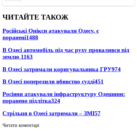
ЧИТАЙТЕ ТАКОЖ
Російські Онікси атакували Одесу, є
поранені
1488
В Одесі автомобіль під час руху провалився під
землю
1163
В Одесі затримали коригувальника ГРУ
974
В Одесі попередили вбивство судді
451
Росіяни атакували інфраструктуру Одещини:
поранено підлітка
324
Стрільця в Одесі затримали – ЗМІ
57
Читати коментарі