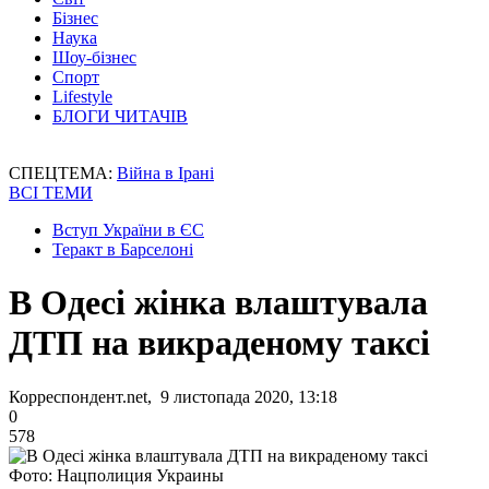
Бізнес
Наука
Шоу-бізнес
Спорт
Lifestyle
БЛОГИ ЧИТАЧІВ
СПЕЦТЕМА:
Війна в Ірані
ВСІ ТЕМИ
Вступ України в ЄС
Теракт в Барселоні
В Одесі жінка влаштувала
ДТП на викраденому таксі
Корреспондент.net, 9 листопада 2020, 13:18
0
578
Фото: Нацполиция Украины