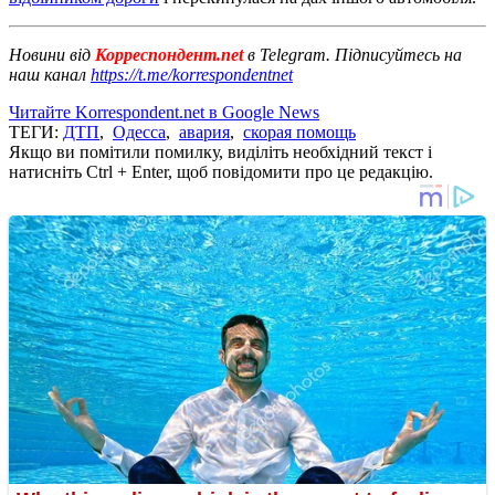
Новини від
Корреспондент.net
в Telegram. Підписуйтесь на
наш канал
https://t.me/korrespondentnet
Читайте Korrespondent.net в Google News
ТЕГИ:
ДТП
,
Одесса
,
авария
,
скорая помощь
Якщо ви помітили помилку, виділіть необхідний текст і
натисніть Ctrl + Enter, щоб повідомити про це редакцію.