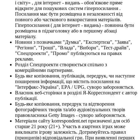
і світу» , для інтернет - видань - обов'язкове пряме
відкрите для пошукових систем гіперпосилання .
Посилання має бути розміщена в незалежності від
повного або часткового використання матеріалів.
Гіперпосилання ( для інтернет - видань) - повинна бути
розміщена в підзаголовку або в першому абзаці
матеріалу.
Новини з позначками "Думка", "Експертиза", "Заява",
"Регіони", "Гроші", "Влада", "Вибори", "Тест-драйв",
"Спецпроекти", "Промо" публікуються на правах
реклами.
Розділ Спецпроекти створюється спільно з
комерційними партнерами.
Будь яке копіювання, публікація, передрук, чи наступне
поширення інформації, що містить посилання на
"Інтерфакс-Україна", EPA / UPG, суворо забороняється.
Власник веб-сторінки в розділі Я-Корреспондент є автор
публікації.
Будь-яке копіювання, передрук та відтворення
фотографічних творів та/або аудіовізуальних творів
правовласника Getty Images - суворо забороняється.
Матеріали сайту korrespondent.net призначені для осіб
старше 21 року (21+). Участь в азартних іграх може
викликати ігрову залежність. Дотримуйтесь правил
(принципів) відповідальної гри. При виявленні перших