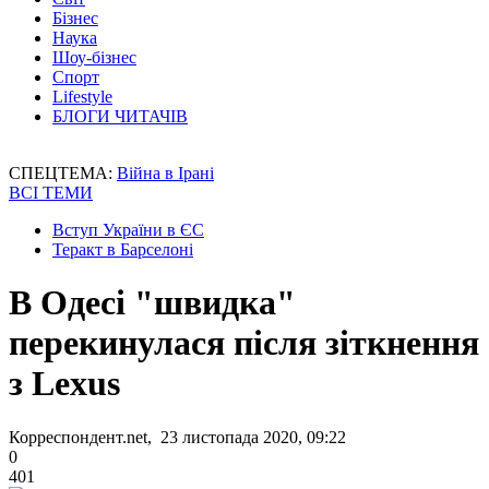
Бізнес
Наука
Шоу-бізнес
Спорт
Lifestyle
БЛОГИ ЧИТАЧІВ
СПЕЦТЕМА:
Війна в Ірані
ВСІ ТЕМИ
Вступ України в ЄС
Теракт в Барселоні
В Одесі "швидка"
перекинулася після зіткнення
з Lexus
Корреспондент.net, 23 листопада 2020, 09:22
0
401