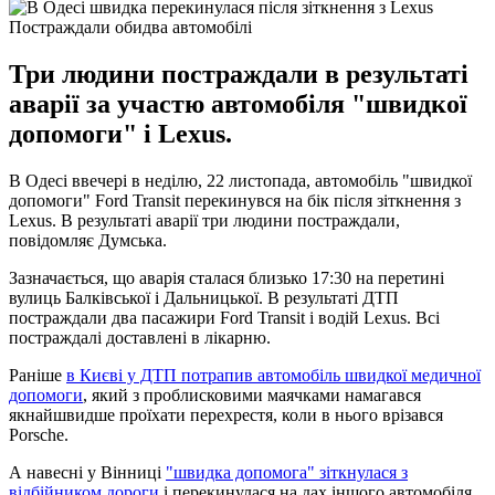
Постраждали обидва автомобілі
Три людини постраждали в результаті
аварії за участю автомобіля "швидкої
допомоги" і Lexus.
В Одесі ввечері в неділю, 22 листопада, автомобіль "швидкої
допомоги" Ford Transit перекинувся на бік після зіткнення з
Lexus. В результаті аварії три людини постраждали,
повідомляє Думська.
Зазначається, що аварія сталася близько 17:30 на перетині
вулиць Балківської і Дальницької. В результаті ДТП
постраждали два пасажири Ford Transit і водій Lexus. Всі
постраждалі доставлені в лікарню.
Раніше
в Києві у ДТП потрапив автомобіль швидкої медичної
допомоги
, який з проблисковими маячками намагався
якнайшвидше проїхати перехрестя, коли в нього врізався
Porsche.
А навесні у Вінниці
"швидка допомога" зіткнулася з
відбійником дороги
і перекинулася на дах іншого автомобіля.