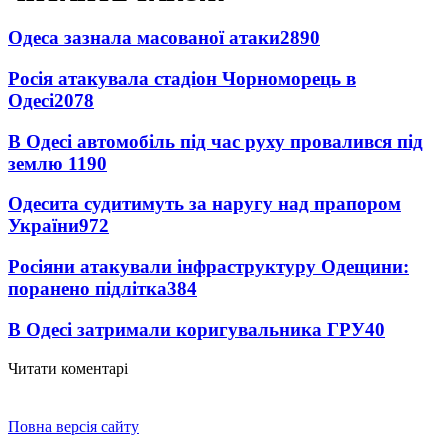
Одеса зазнала масованої атаки
2890
Росія атакувала стадіон Чорноморець в
Одесі
2078
В Одесі автомобіль під час руху провалився під
землю
1190
Одесита судитимуть за наругу над прапором
України
972
Росіяни атакували інфраструктуру Одещини:
поранено підлітка
384
В Одесі затримали коригувальника ГРУ
40
Читати коментарі
Повна версія сайту