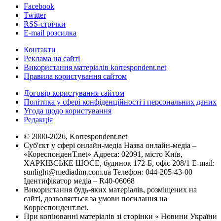
Facebook
Twitter
RSS-стрічки
E-mail розсилка
Контакти
Реклама на сайті
Використання матеріалів korrespondent.net
Правила користування сайтом
Договір користування сайтом
Політика у сфері конфіденційності і персональних даних
Угода щодо користування
Редакція
© 2000-2026, Korrespondent.net
Суб'єкт у сфері онлайн-медіа Назва онлайн-медіа –
«КореспонденТ.net» Адреса: 02091, місто Київ,
ХАРКІВСЬКЕ ШОСЕ, будинок 172-Б, офіс 208/1 E-mail:
sunlight@mediadim.com.ua
Телефон: 044-205-43-00
Ідентифікатор медіа – R40-06068
Використання будь-яких матеріалів, розміщених на
сайті, дозволяється за умови посилання на
Корреспондент.net.
При копіюванні матеріалів зі сторінки « Новини України