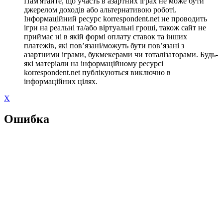
Пам'ятайте, що участь в азартних іграх не може бути
джерелом доходів або альтернативою роботі.
Інформаційний ресурс korrespondent.net не проводить
ігри на реальні та/або віртуальні гроші, також сайт не
приймає ні в якій формі оплату ставок та інших
платежів, які пов’язані/можуть бути пов’язані з
азартними іграми, букмекерами чи тоталізаторами. Будь-
які матеріали на інформаційному ресурсі
korrespondent.net публікуються виключно в
інформаційних цілях.
X
Ошибка