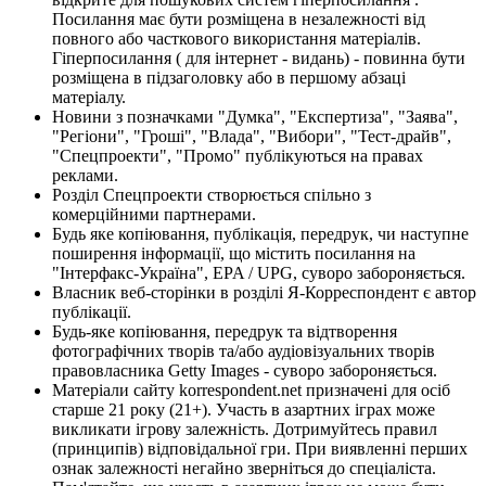
Посилання має бути розміщена в незалежності від
повного або часткового використання матеріалів.
Гіперпосилання ( для інтернет - видань) - повинна бути
розміщена в підзаголовку або в першому абзаці
матеріалу.
Новини з позначками "Думка", "Експертиза", "Заява",
"Регіони", "Гроші", "Влада", "Вибори", "Тест-драйв",
"Спецпроекти", "Промо" публікуються на правах
реклами.
Розділ Спецпроекти створюється спільно з
комерційними партнерами.
Будь яке копіювання, публікація, передрук, чи наступне
поширення інформації, що містить посилання на
"Інтерфакс-Україна", EPA / UPG, суворо забороняється.
Власник веб-сторінки в розділі Я-Корреспондент є автор
публікації.
Будь-яке копіювання, передрук та відтворення
фотографічних творів та/або аудіовізуальних творів
правовласника Getty Images - суворо забороняється.
Матеріали сайту korrespondent.net призначені для осіб
старше 21 року (21+). Участь в азартних іграх може
викликати ігрову залежність. Дотримуйтесь правил
(принципів) відповідальної гри. При виявленні перших
ознак залежності негайно зверніться до спеціаліста.