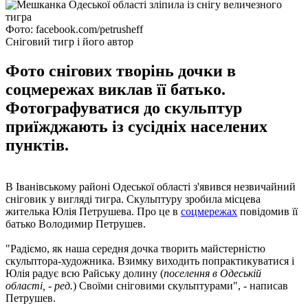
Фото: facebook.com/petrusheff
Сніговий тигр і його автор
Фото снігових творінь дочки в
соцмережах виклав її батько.
Фотографуватися до скульптур
приїжджають із сусідніх населених
пунктів.
В Іванівському районі Одеської області з'явився незвичайний
сніговик у вигляді тигра. Скульптуру зробила місцева
жителька Юлія Петрушева. Про це в
соцмережах
повідомив її
батько Володимир Петрушев.
"Радіємо, як наша середня дочка творить майстерністю
скульптора-художника. Взимку виходить попрактикуватися і
Юлія радує всю Райську долину (
поселення в Одеській
області, - ред.
) Своїми сніговими скульптурами", - написав
Петрушев.