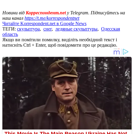
Новини від
Корреспондент.net
у Telegram. Підписуйтесь на
наш канал
https://t.me/korrespondentnet
Читайте Korrespondent.net в Google News
ТЕГИ:
скульптура
,
снег
,
ледяные скульптуры
,
Одесская
область
Якщо ви помітили помилку, виділіть необхідний текст і
натисніть Ctrl + Enter, щоб повідомити про це редакцію.