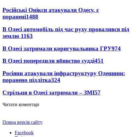
Російські Онікси атакували Одесу, є
поранені
1488
В Одесі автомобіль під час руху провалився під
землю
1163
В Одесі затримали коригувальника ГРУ
974
В Одесі попередили вбивство судді
451
Росіяни атакували інфраструктуру Одещини:
поранено підлітка
324
Стрільця в Одесі затримали – ЗМІ
57
Читати коментарі
Повна версія сайту
Facebook