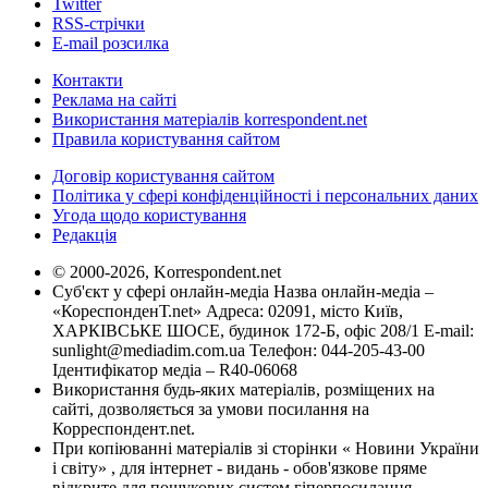
Twitter
RSS-стрічки
E-mail розсилка
Контакти
Реклама на сайті
Використання матеріалів korrespondent.net
Правила користування сайтом
Договір користування сайтом
Політика у сфері конфіденційності і персональних даних
Угода щодо користування
Редакція
© 2000-2026, Korrespondent.net
Суб'єкт у сфері онлайн-медіа Назва онлайн-медіа –
«КореспонденТ.net» Адреса: 02091, місто Київ,
ХАРКІВСЬКЕ ШОСЕ, будинок 172-Б, офіс 208/1 E-mail:
sunlight@mediadim.com.ua
Телефон: 044-205-43-00
Ідентифікатор медіа – R40-06068
Використання будь-яких матеріалів, розміщених на
сайті, дозволяється за умови посилання на
Корреспондент.net.
При копіюванні матеріалів зі сторінки « Новини України
і світу» , для інтернет - видань - обов'язкове пряме
відкрите для пошукових систем гіперпосилання .