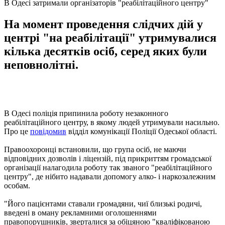
В Одесі затримали організаторів "реабілітаційного центру"
На момент проведення слідчих дій у
центрі "на реабілітації" утримувалися
кілька десятків осіб, серед яких були
неповнолітні.
В Одесі поліція припинила роботу незаконного
реабілітаційного центру, в якому людей утримували насильно.
Про це
повідомив
відділ комунікації Поліції Одеської області.
Правоохоронці встановили, що група осіб, не маючи
відповідних дозволів і ліцензій, під прикриттям громадської
організації налагодила роботу так званого "реабілітаційного
центру", де нібито надавали допомогу алко- і наркозалежним
особам.
"Його пацієнтами ставали громадяни, чиї близькі родичі,
введені в оману рекламними оголошеннями
правопорушників, зверталися за обіцяною "кваліфікованою