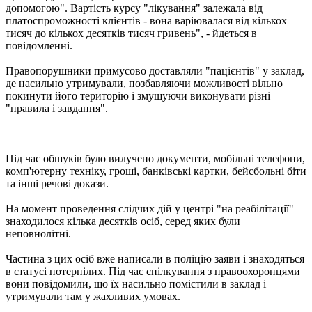
допомогою". Вартість курсу "лікування" залежала від
платоспроможності клієнтів - вона варіювалася від кількох
тисяч до кількох десятків тисяч гривень", - йдеться в
повідомленні.
Правопорушники примусово доставляли "пацієнтів" у заклад,
де насильно утримували, позбавляючи можливості вільно
покинути його територію і змушуючи виконувати різні
"правила і завдання".
Під час обшуків було вилучено документи, мобільні телефони,
комп'ютерну техніку, гроші, банківські картки, бейсбольні біти
та інші речові докази.
На момент проведення слідчих дій у центрі "на реабілітації"
знаходилося кілька десятків осіб, серед яких були
неповнолітні.
Частина з цих осіб вже написали в поліцію заяви і знаходяться
в статусі потерпілих. Під час спілкування з правоохоронцями
вони повідомили, що їх насильно помістили в заклад і
утримували там у жахливих умовах.