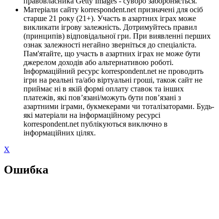
правовласника Getty Images - суворо забороняється.
Матеріали сайту korrespondent.net призначені для осіб
старше 21 року (21+). Участь в азартних іграх може
викликати ігрову залежність. Дотримуйтесь правил
(принципів) відповідальної гри. При виявленні перших
ознак залежності негайно зверніться до спеціаліста.
Пам'ятайте, що участь в азартних іграх не може бути
джерелом доходів або альтернативою роботі.
Інформаційний ресурс korrespondent.net не проводить
ігри на реальні та/або віртуальні гроші, також сайт не
приймає ні в якій формі оплату ставок та інших
платежів, які пов’язані/можуть бути пов’язані з
азартними іграми, букмекерами чи тоталізаторами. Будь-
які матеріали на інформаційному ресурсі
korrespondent.net публікуються виключно в
інформаційних цілях.
X
Ошибка