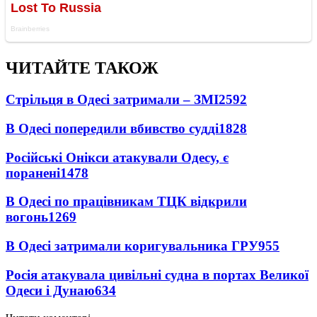
ЧИТАЙТЕ ТАКОЖ
Стрільця в Одесі затримали – ЗМІ
2592
В Одесі попередили вбивство судді
1828
Російські Онікси атакували Одесу, є
поранені
1478
В Одесі по працівникам ТЦК відкрили
вогонь
1269
В Одесі затримали коригувальника ГРУ
955
Росія атакувала цивільні судна в портах Великої
Одеси і Дунаю
634