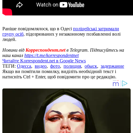
Раніше повідомлялося, що в Одесі
поліцейські затримали
групу осіб
, підозрюваних у незаконному позбавленні волі
людей.
Новини від
Корреспондент.net
в Telegram. Підписуйтесь на
наш канал
https://t.me/korrespondentnet
Читайте Korrespondent.net в Google News
ТЕГИ:
Одесса
,
видео
,
фото
,
полиция
,
обыск
,
задержание
Якщо ви помітили помилку, виділіть необхідний текст і
натисніть Ctrl + Enter, щоб повідомити про це редакцію.