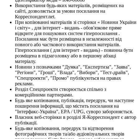
Використання будь-яких матеріалів, розміщених на
сайті, дозволяється за умови посилання на
Корреспондент.net.
При копіюванні матеріалів зі сторінки « Новини України
і світу» , для інтернет - видань - обов'язкове пряме
відкрите для пошукових систем гіперпосилання .
Посилання має бути розміщена в незалежності від
повного або часткового використання матеріалів.
Гіперпосилання ( для інтернет - видань) - повинна бути
розміщена в підзаголовку або в першому абзаці
матеріалу.
Новини з позначками "Думка", "Експертиза", "Заява",
"Регіони", "Гроші", "Влада", "Вибори", "Тест-драйв",
"Спецпроекти", "Промо" публікуються на правах
реклами.
Розділ Спецпроекти створюється спільно з
комерційними партнерами.
Будь яке копіювання, публікація, передрук, чи наступне
поширення інформації, що містить посилання на
"Інтерфакс-Україна", EPA / UPG, суворо забороняється.
Власник веб-сторінки в розділі Я-Корреспондент є автор
публікації.
Будь-яке копіювання, передрук та відтворення
фотографічних творів та/або аудіовізуальних творів