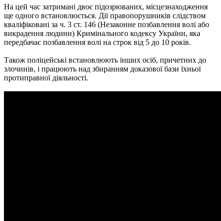
На цей час затримані двоє підозрюваних, місцезнаходження
ще одного встановлюється. Дії правопорушників слідством
кваліфіковані за ч. 3 ст. 146 (Незаконне позбавлення волі або
викрадення людини) Кримінального кодексу України, яка
передбачає позбавлення волі на строк від 5 до 10 років.
Також поліцейські встановлюють інших осіб, причетних до
злочинів, і працюють над збиранням доказової бази їхньої
протиправної діяльності.