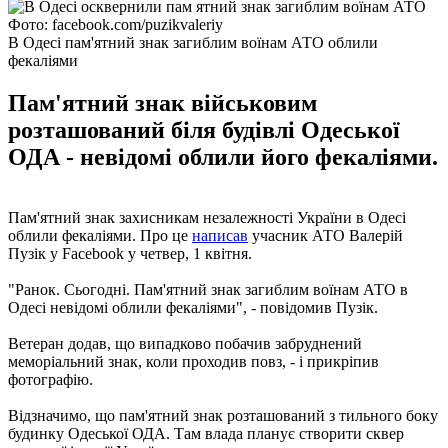
Фото: facebook.com/puzikvaleriy
В Одесі пам'ятний знак загиблим воїнам АТО облили
фекаліями
Пам'ятний знак військовим
розташований біля будівлі Одеської
ОДА - невідомі облили його фекаліями.
Пам'ятний знак захисникам незалежності України в Одесі
облили фекаліями. Про це
написав
учасник АТО Валерій
Пузік у Facebook у четвер, 1 квітня.
"Ранок. Сьогодні. Пам'ятний знак загиблим воїнам АТО в
Одесі невідомі облили фекаліями", - повідомив Пузік.
Ветеран додав, що випадково побачив забруднений
меморіальний знак, коли проходив повз, - і прикріпив
фотографію.
Відзначимо, що пам'ятний знак розташований з тильного боку
будинку Одеської ОДА. Там влада планує створити сквер