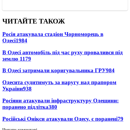
ЧИТАЙТЕ ТАКОЖ
Росія атакувала стадіон Чорноморець в
Одесі
1984
В Одесі автомобіль під час руху провалився під
землю
1179
В Одесі затримали коригувальника ГРУ
984
Одесита судитимуть за наругу над прапором
України
938
Росіяни атакували інфраструктуру Одещини:
поранено підлітка
380
Російські Онікси атакували Одесу, є поранені
79
Читати коментарі