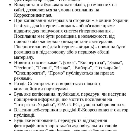
Використання будь-яких матеріалів, розміщених на
сайті, дозволяється за умови посилання на
Корреспондент.net.
При копіюванні матеріалів зі сторінки « Новини України
і світу» , для інтернет - видань - обов'язкове пряме
відкрите для пошукових систем гіперпосилання .
Посилання має бути розміщена в незалежності від
повного або часткового використання матеріалів.
Гіперпосилання ( для інтернет - видань) - повинна бути
розміщена в підзаголовку або в першому абзаці
матеріалу.
Новини з позначками "Думка", "Експертиза", "Заява",
"Регіони", "Гроші", "Влада", "Вибори", "Тест-драйв",
"Спецпроекти", "Промо" публікуються на правах
реклами.
Розділ Спецпроекти створюється спільно з
комерційними партнерами.
Будь яке копіювання, публікація, передрук, чи наступне
поширення інформації, що містить посилання на
"Інтерфакс-Україна", EPA / UPG, суворо забороняється.
Власник веб-сторінки в розділі Я-Корреспондент є автор
публікації.
Будь-яке копіювання, передрук та відтворення
фотографічних творів та/або аудіовізуальних творів
правовласника Getty Images - суворо забороняється.