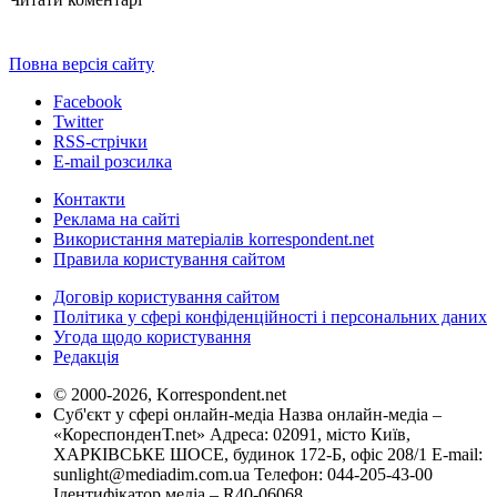
Повна версія сайту
Facebook
Twitter
RSS-стрічки
E-mail розсилка
Контакти
Реклама на сайті
Використання матеріалів korrespondent.net
Правила користування сайтом
Договір користування сайтом
Політика у сфері конфіденційності і персональних даних
Угода щодо користування
Редакція
© 2000-2026, Korrespondent.net
Суб'єкт у сфері онлайн-медіа Назва онлайн-медіа –
«КореспонденТ.net» Адреса: 02091, місто Київ,
ХАРКІВСЬКЕ ШОСЕ, будинок 172-Б, офіс 208/1 E-mail:
sunlight@mediadim.com.ua
Телефон: 044-205-43-00
Ідентифікатор медіа – R40-06068