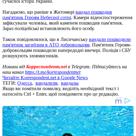
сучасної історії України.
Нагадаємо, що раніше в Житомирі
вандал пошкодив
пам'ятник Героям Небесної сотні
. Камери відеоспостереження
зафіксували чоловіка, який каменем пошкодив пам'ятник.
Зараз поліцейські встановлюють його особу.
Також повідомлялося, що в Лисичанську
вандали пошкодили
пам'ятник загиблим в АТО добровольцям
. Пам'ятник Героям-
добровольцям пошкодили напередодні ввечері. Поліція і СБУ
розшукують зловмисників.
Новини від
Корреспондент.net
в Telegram. Підписуйтесь на
наш канал
https://t.me/korrespondentnet
Читайте Korrespondent.net в Google News
ТЕГИ:
Одесса
,
вандализм
,
вандалы
Якщо ви помітили помилку, виділіть необхідний текст і
натисніть Ctrl + Enter, щоб повідомити про це редакцію.