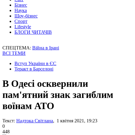
Бізнес
Наука
Шоу-бізнес
Спорт
Lifestyle
БЛОГИ ЧИТАЧІВ
СПЕЦТЕМА:
Війна в Ірані
ВСІ ТЕМИ
Вступ України в ЄС
Теракт в Барселоні
В Одесі осквернили
пам'ятний знак загиблим
воїнам АТО
Текст:
Надтока Світлана
, 1 квітня 2021, 19:23
0
448