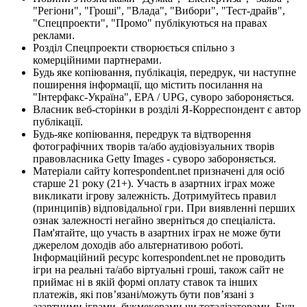
"Регіони", "Гроші", "Влада", "Вибори", "Тест-драйв",
"Спецпроекти", "Промо" публікуються на правах
реклами.
Розділ Спецпроекти створюється спільно з
комерційними партнерами.
Будь яке копіювання, публікація, передрук, чи наступне
поширення інформації, що містить посилання на
"Інтерфакс-Україна", EPA / UPG, суворо забороняється.
Власник веб-сторінки в розділі Я-Корреспондент є автор
публікації.
Будь-яке копіювання, передрук та відтворення
фотографічних творів та/або аудіовізуальних творів
правовласника Getty Images - суворо забороняється.
Матеріали сайту korrespondent.net призначені для осіб
старше 21 року (21+). Участь в азартних іграх може
викликати ігрову залежність. Дотримуйтесь правил
(принципів) відповідальної гри. При виявленні перших
ознак залежності негайно зверніться до спеціаліста.
Пам'ятайте, що участь в азартних іграх не може бути
джерелом доходів або альтернативою роботі.
Інформаційний ресурс korrespondent.net не проводить
ігри на реальні та/або віртуальні гроші, також сайт не
приймає ні в якій формі оплату ставок та інших
платежів, які пов’язані/можуть бути пов’язані з
азартними іграми, букмекерами чи тоталізаторами. Будь-