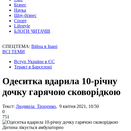
Бізнес
Наука
Шоу-бізнес
Спорт
Lifestyle
БЛОГИ ЧИТАЧІВ
СПЕЦТЕМА:
Війна в Ірані
ВСІ ТЕМИ
Вступ України в ЄС
Теракт в Барселоні
Одеситка вдарила 10-річну
дочку гарячою сковорідкою
Текст:
Людмила Троценко
, 9 квітня 2021, 10:50
0
751
Дитина лікується амбулаторно