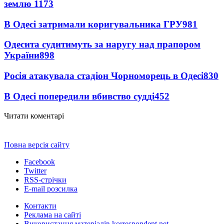
землю
1173
В Одесі затримали коригувальника ГРУ
981
Одесита судитимуть за наругу над прапором
України
898
Росія атакувала стадіон Чорноморець в Одесі
830
В Одесі попередили вбивство судді
452
Читати коментарі
Повна версія сайту
Facebook
Twitter
RSS-стрічки
E-mail розсилка
Контакти
Реклама на сайті
Використання матеріалів korrespondent.net