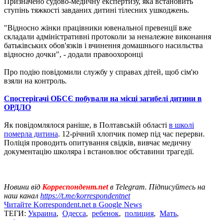
Призначено судово-медичну експертизу, яка встановить
ступінь тяжкості завданих дитині тілесних ушкоджень.
"Відносно жінки працівники ювенальної превенції вже
складали адміністративні протоколи за неналежне виконання
батьківських обов'язків і вчинення домашнього насильства
відносно дочки", - додали правоохоронці
Про подію повідомили службу у справах дітей, щоб сім'ю
взяли на контроль.
Спостерігачі ОБСЄ побували на місці загибелі дитини в
ОРДЛО
Як повідомлялося раніше, в Полтавській області
в школі
померла дитина
. 12-річний хлопчик помер під час перерви.
Поліція проводить опитування свідків, вивчає медичну
документацію школяра і встановлює обставини трагедії.
Новини від
Корреспондент.net
в Telegram. Підписуйтесь на
наш канал
https://t.me/korrespondentnet
Читайте Korrespondent.net в Google News
ТЕГИ:
Украина
,
Одесса
,
ребенок
,
полиция
,
Мать
,