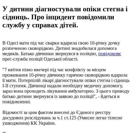
У дитини діагностували опіки стегна і
сідниць. Про інцидент повідомили
службу у справах дітей.
В Одесі мати під час сварки вдарила свою 10-річну дочку
розпеченою сковорідкою. Дитині знадобилася допомога
медиків. Батько дівчинки звернувся в поліцію,
повідомляє
прес-служба поліції Одеської області.
"7 квітня пізно ввечері під час конфлікту за місцем
проживання 10-річну дівчинку гарячою сковорідкою вдарила
її мати. Потерпілій лікарі діагностували опіки стегна і сідниць
I-II ступеня. Дівчинці надали необхідну медичну допомогу,
зараз вона проходить лікування амбулаторно. З цього приводу
батько дитини звернувся із заявою до поліції", - йдеться в
повідомленні.
Відомості за цим фактом внесені до Єдиного реєстру
досудових розслідувань за ч.1 ст.125 (Умисне легке тілесне
ушкодження) КК України.