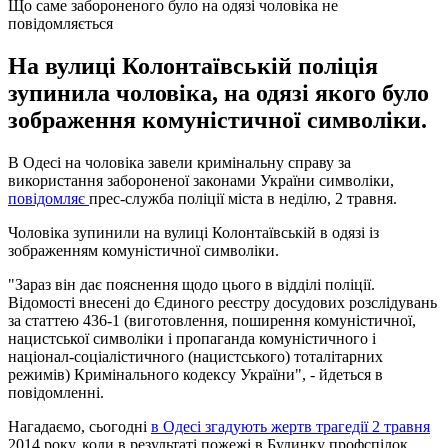
Що саме забороненого було на одязі чоловіка не
повідомляється
На вулиці Колонтаївській поліція
зупинила чоловіка, на одязі якого було
зображення комуністичної символіки.
В Одесі на чоловіка завели кримінальну справу за
використання забороненої законами України символіки,
повідомляє
прес-служба поліції міста в неділю, 2 травня.
Чоловіка зупинили на вулиці Колонтаївській в одязі із
зображенням комуністичної символіки.
"Зараз він дає пояснення щодо цього в відділі поліції.
Відомості внесені до Єдиного реєстру досудових розслідувань
за статтею 436-1 (виготовлення, поширення комуністичної,
нацистської символіки і пропаганда комуністичного і
націонал-соціалістичного (нацистського) тоталітарних
режимів) Кримінального кодексу України", - йдеться в
повідомленні.
Нагадаємо, сьогодні
в Одесі згадують жертв трагедії 2 травня
2014 року, коли в результаті пожежі в Будинку профспілок