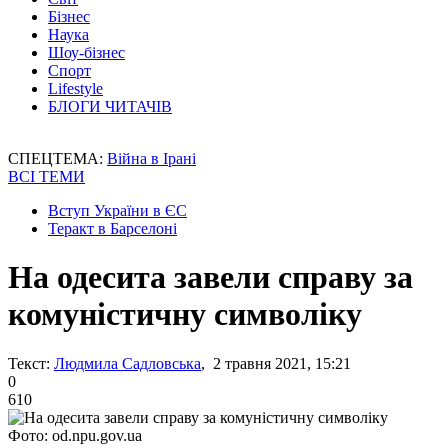
Бізнес
Наука
Шоу-бізнес
Спорт
Lifestyle
БЛОГИ ЧИТАЧІВ
СПЕЦТЕМА:
Війна в Ірані
ВСІ ТЕМИ
Вступ України в ЄС
Теракт в Барселоні
На одесита завели справу за
комуністичну символіку
Текст:
Людмила Садловська
, 2 травня 2021, 15:21
0
610
Фото: od.npu.gov.ua