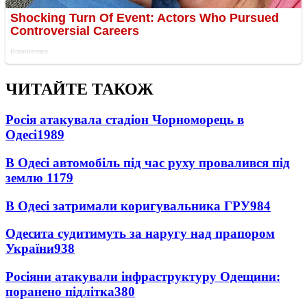
ЧИТАЙТЕ ТАКОЖ
Росія атакувала стадіон Чорноморець в
Одесі
1989
В Одесі автомобіль під час руху провалився під
землю
1179
В Одесі затримали коригувальника ГРУ
984
Одесита судитимуть за наругу над прапором
України
938
Росіяни атакували інфраструктуру Одещини:
поранено підлітка
380