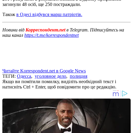
загинули 48 осіб, ще 250 постраждали.
Також
в Одесі відбувся марш патріотів.
Новини від
Корреспондент.net
в Telegram. Підписуйтесь на
наш канал
https://t.me/korrespondentnet
Читайте Korrespondent.net в Google News
ТЕГИ:
Одесса
,
уголовное дело
,
полиция
Якщо ви помітили помилку, виділіть необхідний текст і
натисніть Ctrl + Enter, щоб повідомити про це редакцію.