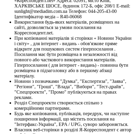
«КореспонденТ.net» Адреса: 02091, місто Київ,
ХАРКІВСЬКЕ ШОСЕ, будинок 172-Б, офіс 208/1 E-mail:
sunlight@mediadim.com.ua
Телефон: 044-205-43-00
Ідентифікатор медіа – R40-06068
Використання будь-яких матеріалів, розміщених на
сайті, дозволяється за умови посилання на
Корреспондент.net.
При копіюванні матеріалів зі сторінки « Новини України
і світу» , для інтернет - видань - обов'язкове пряме
відкрите для пошукових систем гіперпосилання .
Посилання має бути розміщена в незалежності від
повного або часткового використання матеріалів.
Гіперпосилання ( для інтернет - видань) - повинна бути
розміщена в підзаголовку або в першому абзаці
матеріалу.
Новини з позначками "Думка", "Експертиза", "Заява",
"Регіони", "Гроші", "Влада", "Вибори", "Тест-драйв",
"Спецпроекти", "Промо" публікуються на правах
реклами.
Розділ Спецпроекти створюється спільно з
комерційними партнерами.
Будь яке копіювання, публікація, передрук, чи наступне
поширення інформації, що містить посилання на
"Інтерфакс-Україна", EPA / UPG, суворо забороняється.
Власник веб-сторінки в розділі Я-Корреспондент є автор