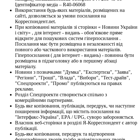
Ідентифікатор медіа – R40-06068
Використання будь-яких матеріалів, розміщених на
сайті, дозволяється за умови посилання на
Корреспондент.net.
При копіюванні матеріалів зі сторінки « Новини України
і світу» , для інтернет - видань - обов'язкове пряме
відкрите для пошукових систем гіперпосилання .
Посилання має бути розміщена в незалежності від
повного або часткового використання матеріалів.
Гіперпосилання ( для інтернет - видань) - повинна бути
розміщена в підзаголовку або в першому абзаці
матеріалу.
Новини з позначками "Думка", "Експертиза", "Заява",
"Регіони", "Гроші", "Влада", "Вибори", "Тест-драйв",
"Спецпроекти", "Промо" публікуються на правах
реклами.
Розділ Спецпроекти створюється спільно з
комерційними партнерами.
Будь яке копіювання, публікація, передрук, чи наступне
поширення інформації, що містить посилання на
"Інтерфакс-Україна", EPA / UPG, суворо забороняється.
Власник веб-сторінки в розділі Я-Корреспондент є автор
публікації.
Будь-яке копіювання, передрук та відтворення
фотографічних творів та/або аудіовізуальних творів