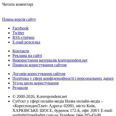
Читати коментарі
Повна версія сайту
Facebook
Twitter
RSS-стрічки
E-mail розсилка
Контакти
Реклама на сайті
Використання матеріалів korrespondent.net
Правила користування сайтом
Договір користування сайтом
Політика у сфері конфіденційності і персональних даних
Угода щодо користування
Редакція
© 2000-2026, Korrespondent.net
Суб'єкт у сфері онлайн-медіа Назва онлайн-медіа –
«КореспонденТ.net» Адреса: 02091, місто Київ,
ХАРКІВСЬКЕ ШОСЕ, будинок 172-Б, офіс 208/1 E-mail:
sunlight@mediadim.com.ua
Телефон: 044-205-43-00