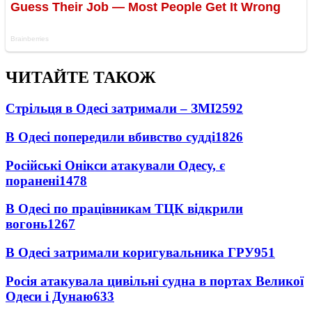
ЧИТАЙТЕ ТАКОЖ
Стрільця в Одесі затримали – ЗМІ
2592
В Одесі попередили вбивство судді
1826
Російські Онікси атакували Одесу, є
поранені
1478
В Одесі по працівникам ТЦК відкрили
вогонь
1267
В Одесі затримали коригувальника ГРУ
951
Росія атакувала цивільні судна в портах Великої
Одеси і Дунаю
633