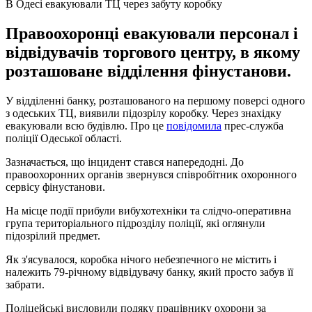
В Одесі евакуювали ТЦ через забуту коробку
Правоохоронці евакуювали персонал і
відвідувачів торгового центру, в якому
розташоване відділення фінустанови.
У відділенні банку, розташованого на першому поверсі одного
з одеських ТЦ, виявили підозрілу коробку. Через знахідку
евакуювали всю будівлю. Про це
повідомила
прес-служба
поліції Одеської області.
Зазначається, що інцидент стався напередодні. До
правоохоронних органів звернувся співробітник охоронного
сервісу фінустанови.
На місце події прибули вибухотехніки та слідчо-оперативна
група територіального підрозділу поліції, які оглянули
підозрілий предмет.
Як з'ясувалося, коробка нічого небезпечного не містить і
належить 79-річному відвідувачу банку, який просто забув її
забрати.
Поліцейські висловили подяку працівнику охорони за