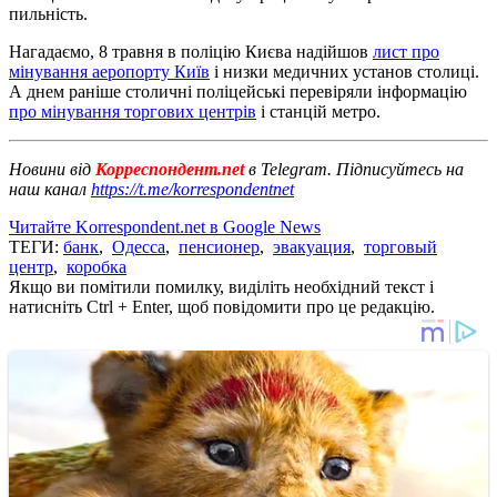
пильність.
Нагадаємо, 8 травня в поліцію Києва надійшов
лист про
мінування аеропорту Київ
і низки медичних установ столиці.
А днем ​​раніше столичні поліцейські перевіряли інформацію
про мінування торгових центрів
і станцій метро.
Новини від
Корреспондент.net
в Telegram. Підписуйтесь на
наш канал
https://t.me/korrespondentnet
Читайте Korrespondent.net в Google News
ТЕГИ:
банк
,
Одесса
,
пенсионер
,
эвакуация
,
торговый
центр
,
коробка
Якщо ви помітили помилку, виділіть необхідний текст і
натисніть Ctrl + Enter, щоб повідомити про це редакцію.