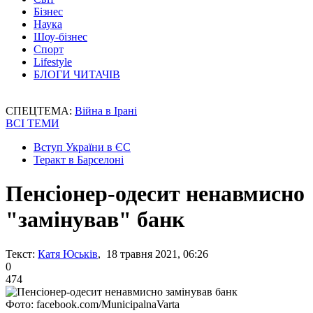
Бізнес
Наука
Шоу-бізнес
Спорт
Lifestyle
БЛОГИ ЧИТАЧІВ
СПЕЦТЕМА:
Війна в Ірані
ВСІ ТЕМИ
Вступ України в ЄС
Теракт в Барселоні
Пенсіонер-одесит ненавмисно
"замінував" банк
Текст:
Катя Юськів
, 18 травня 2021, 06:26
0
474
Фото: facebook.com/MunicipalnaVarta