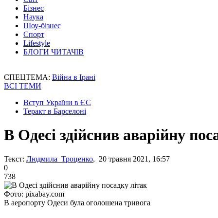
Бізнес
Наука
Шоу-бізнес
Спорт
Lifestyle
БЛОГИ ЧИТАЧІВ
СПЕЦТЕМА:
Війна в Ірані
ВСІ ТЕМИ
Вступ України в ЄС
Теракт в Барселоні
В Одесі здійснив аварійну пос
Текст:
Людмила Троценко
, 20 травня 2021, 16:57
0
738
Фото: pixabay.com
В аеропорту Одеси була оголошена тривога