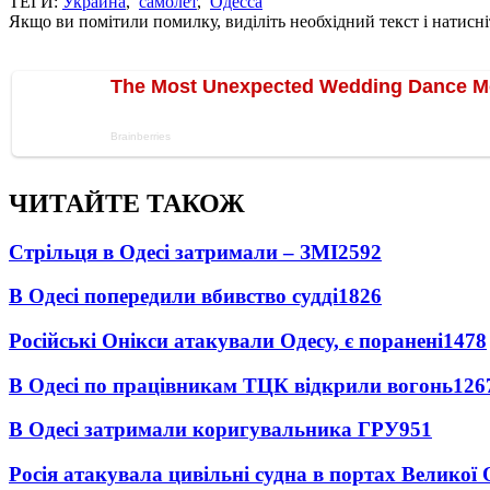
ТЕГИ:
Украина
,
самолет
,
Одесса
Якщо ви помітили помилку, виділіть необхідний текст і натисніт
ЧИТАЙТЕ ТАКОЖ
Стрільця в Одесі затримали – ЗМІ
2592
В Одесі попередили вбивство судді
1826
Російські Онікси атакували Одесу, є поранені
1478
В Одесі по працівникам ТЦК відкрили вогонь
126
В Одесі затримали коригувальника ГРУ
951
Росія атакувала цивільні судна в портах Великої 