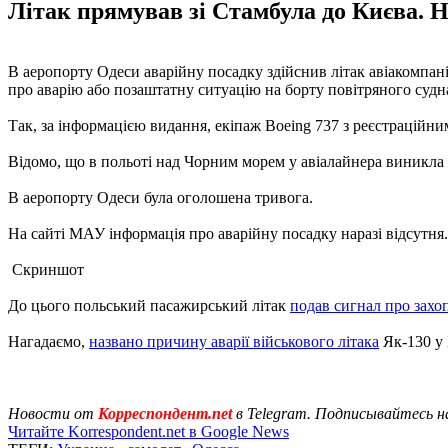
Літак прямував зі Стамбула до Києва. Н
В аеропорту Одеси аварійну посадку здійснив літак авіакомпан
про аварію або позаштатну ситуацію на борту повітряного суд
Так, за інформацією видання, екіпаж Boeing 737 з реєстраційни
Відомо, що в польоті над Чорним морем у авіалайнера виникла т
В аеропорту Одеси була оголошена тривога.
На сайті МАУ інформація про аварійну посадку наразі відсутня.
Скриншот
До цього польський пасажирський літак
подав сигнал про захо
Нагадаємо,
названо причину аварії військового літака
Як-130 у 
Новости от
Корреспондент.net
в Telegram. Подписывайтесь н
Читайте Korrespondent.net в Google News