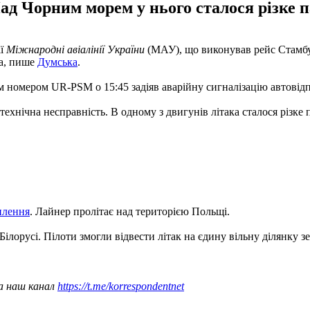
ад Чорним морем у нього сталося різке п
ії
Міжнародні авіалінії України
(МАУ), що виконував рейс Стамбул
на, пише
Думська
.
м номером UR-PSM о 15:45 задіяв аварійну сигналізацію автовідп
ехнічна несправність. В одному з двигунів літака сталося різке 
плення
. Лайнер пролітає над територією Польщі.
Білорусі. Пілоти змогли відвести літак на єдину вільну ділянку
а наш канал
https://t.me/korrespondentnet