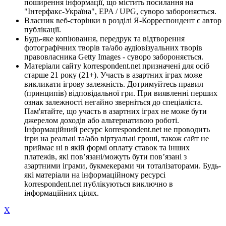
поширення інформації, що містить посилання на
"Інтерфакс-Україна", EPA / UPG, суворо забороняється.
Власник веб-сторінки в розділі Я-Корреспондент є автор
публікації.
Будь-яке копіювання, передрук та відтворення
фотографічних творів та/або аудіовізуальних творів
правовласника Getty Images - суворо забороняється.
Матеріали сайту korrespondent.net призначені для осіб
старше 21 року (21+). Участь в азартних іграх може
викликати ігрову залежність. Дотримуйтесь правил
(принципів) відповідальної гри. При виявленні перших
ознак залежності негайно зверніться до спеціаліста.
Пам'ятайте, що участь в азартних іграх не може бути
джерелом доходів або альтернативою роботі.
Інформаційний ресурс korrespondent.net не проводить
ігри на реальні та/або віртуальні гроші, також сайт не
приймає ні в якій формі оплату ставок та інших
платежів, які пов’язані/можуть бути пов’язані з
азартними іграми, букмекерами чи тоталізаторами. Будь-
які матеріали на інформаційному ресурсі
korrespondent.net публікуються виключно в
інформаційних цілях.
X