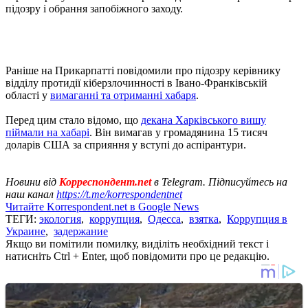
підозру і обрання запобіжного заходу.
Раніше на Прикарпатті повідомили про підозру керівнику
відділу протидії кіберзлочинності в Івано-Франківській
області у
вимаганні та отриманні хабаря
.
Перед цим стало відомо, що
декана Харківського вишу
піймали на хабарі
. Він вимагав у громадянина 15 тисяч
доларів США за сприяння у вступі до аспірантури.
Новини від
Корреспондент.net
в Telegram. Підписуйтесь на
наш канал
https://t.me/korrespondentnet
Читайте Korrespondent.net в Google News
ТЕГИ:
экология
,
коррупция
,
Одесса
,
взятка
,
Коррупция в
Украине
,
задержание
Якщо ви помітили помилку, виділіть необхідний текст і
натисніть Ctrl + Enter, щоб повідомити про це редакцію.