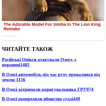
ЧИТАЙТЕ ТАКОЖ
Російські Онікси атакували Одесу, є
поранені
1485
В Одесі автомобіль під час руху провалився під
землю
1156
В Одесі затримали коригувальника ГРУ
974
В Одесі попередили вбивство судді
449