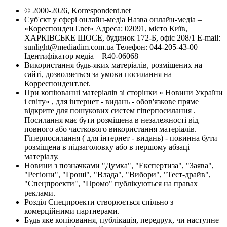
© 2000-2026, Korrespondent.net
Суб'єкт у сфері онлайн-медіа Назва онлайн-медіа –
«КореспонденТ.net» Адреса: 02091, місто Київ,
ХАРКІВСЬКЕ ШОСЕ, будинок 172-Б, офіс 208/1 E-mail:
sunlight@mediadim.com.ua
Телефон: 044-205-43-00
Ідентифікатор медіа – R40-06068
Використання будь-яких матеріалів, розміщених на
сайті, дозволяється за умови посилання на
Корреспондент.net.
При копіюванні матеріалів зі сторінки « Новини України
і світу» , для інтернет - видань - обов'язкове пряме
відкрите для пошукових систем гіперпосилання .
Посилання має бути розміщена в незалежності від
повного або часткового використання матеріалів.
Гіперпосилання ( для інтернет - видань) - повинна бути
розміщена в підзаголовку або в першому абзаці
матеріалу.
Новини з позначками "Думка", "Експертиза", "Заява",
"Регіони", "Гроші", "Влада", "Вибори", "Тест-драйв",
"Спецпроекти", "Промо" публікуються на правах
реклами.
Розділ Спецпроекти створюється спільно з
комерційними партнерами.
Будь яке копіювання, публікація, передрук, чи наступне