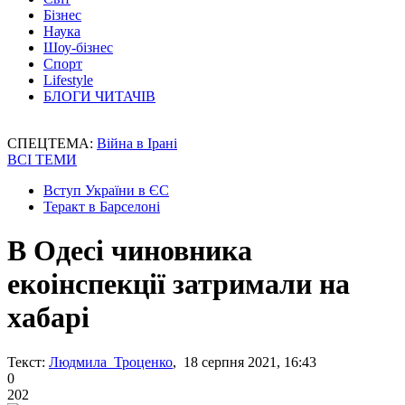
Бізнес
Наука
Шоу-бізнес
Спорт
Lifestyle
БЛОГИ ЧИТАЧІВ
СПЕЦТЕМА:
Війна в Ірані
ВСІ ТЕМИ
Вступ України в ЄС
Теракт в Барселоні
В Одесі чиновника
екоінспекції затримали на
хабарі
Текст:
Людмила Троценко
, 18 серпня 2021, 16:43
0
202