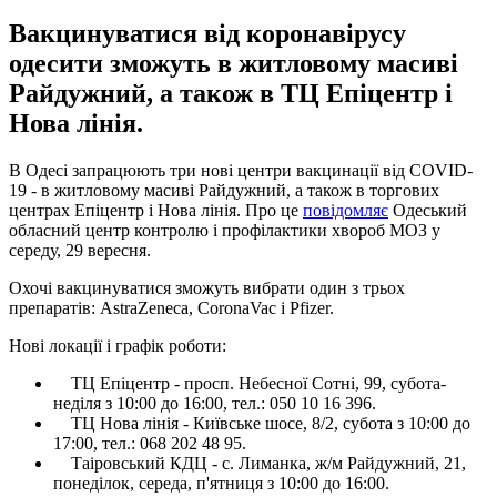
Вакцинуватися від коронавірусу
одесити зможуть в житловому масиві
Райдужний, а також в ТЦ Епіцентр і
Нова лінія.
В Одесі запрацюють три нові центри вакцинації від COVID-
19 - в житловому масиві Райдужний, а також в торгових
центрах Епіцентр і Нова лінія. Про це
повідомляє
Одеський
обласний центр контролю і профілактики хвороб МОЗ у
середу, 29 вересня.
Охочі вакцинуватися зможуть вибрати один з трьох
препаратів: AstraZeneca, CoronaVac і Pfizer.
Нові локації і графік роботи:
ТЦ Епіцентр - просп. Небесної Сотні, 99, субота-
неділя з 10:00 до 16:00, тел.: 050 10 16 396.
ТЦ Нова лінія - Київське шосе, 8/2, субота з 10:00 до
17:00, тел.: 068 202 48 95.
Таіровський КДЦ - с. Лиманка, ж/м Райдужний, 21,
понеділок, середа, п'ятниця з 10:00 до 16:00.