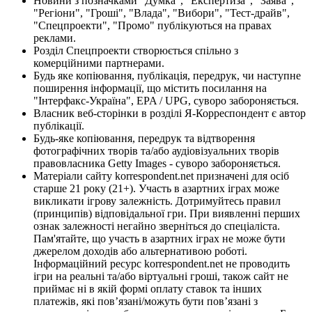
Новини з позначками "Думка", "Експертиза", "Заява",
"Регіони", "Гроші", "Влада", "Вибори", "Тест-драйв",
"Спецпроекти", "Промо" публікуються на правах
реклами.
Розділ Спецпроекти створюється спільно з
комерційними партнерами.
Будь яке копіювання, публікація, передрук, чи наступне
поширення інформації, що містить посилання на
"Інтерфакс-Україна", EPA / UPG, суворо забороняється.
Власник веб-сторінки в розділі Я-Корреспондент є автор
публікації.
Будь-яке копіювання, передрук та відтворення
фотографічних творів та/або аудіовізуальних творів
правовласника Getty Images - суворо забороняється.
Матеріали сайту korrespondent.net призначені для осіб
старше 21 року (21+). Участь в азартних іграх може
викликати ігрову залежність. Дотримуйтесь правил
(принципів) відповідальної гри. При виявленні перших
ознак залежності негайно зверніться до спеціаліста.
Пам'ятайте, що участь в азартних іграх не може бути
джерелом доходів або альтернативою роботі.
Інформаційний ресурс korrespondent.net не проводить
ігри на реальні та/або віртуальні гроші, також сайт не
приймає ні в якій формі оплату ставок та інших
платежів, які пов’язані/можуть бути пов’язані з