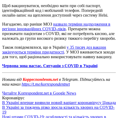
Щоб вакцинуватися, необхідно мати при собі паспорт,
ідентифікаційний код і мобільний телефон. Попередній
онлайн-запис на щеплення доступний через систему Helsi.
Нагадаємо, що раніше МОЗ
назвало терміни надходження в
регіони інноваційних COVID-ліків
. Препарати можна
призначати пацієнтам з COVID, які не потребують кисню, але
належать до групи високого ризику тяжкого перебігу хвороби.
Також повідомлялося, що в Україні
у 35 тисяч доз вакцин
закінчуються терміни придатності
. У МОЗ вживаються заходи
для того, щоб раціонально використовувати наявну вакцину.
Червона зона настає. Ситуація з COVID в Україні
Новини від
Корреспондент.net
в Telegram. Підписуйтесь на
наш канал
https://t.me/korrespondentnet
Читайте Korrespondent.net в Google News
Коронавірус
В Україні вперше виявили новий варіант коронавірусу Цикада
В Україні за тиждень різко зросла кількість хворих на COVID-
19
Нові штами COVID-19: особливості та кількість хворих в