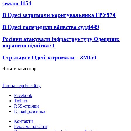
землю
1154
В Одесі затримали коригувальника ГРУ
974
В Одесі попередили вбивство судді
449
Росіяни атакували інфраструктуру Одещини:
поранено підлітка
71
Стрільця в Одесі затримали – ЗМІ
50
Читати коментарі
Повна версія сайту
Facebook
Twitter
RSS-стрічки
E-mail розсилка
Контакти
Реклама на сайті