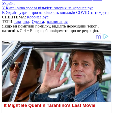
Україні
У Києві різко зросла кількість хворих на коронавірус
В Україні утричі зросла кількість випадків COVID за тиждень
СПЕЦТЕМА:
Коронавірус
ТЕГИ:
вакцина
,
Одесса
,
вакцинация
Якщо ви помітили помилку, виділіть необхідний текст і
натисніть Ctrl + Enter, щоб повідомити про це редакцію.