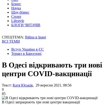
Бізнес
Наука
Шоу-бізнес
Спорт
Lifestyle
БЛОГИ ЧИТАЧІВ
СПЕЦТЕМА:
Війна в Ірані
ВСІ ТЕМИ
Вступ України в ЄС
Теракт в Барселоні
В Одесі відкривають три нові
центри COVID-вакцинації
Текст:
Катя Юськів
, 29 вересня 2021, 08:56
0
85
В Одесі запрацюють три нові центри вакцинації