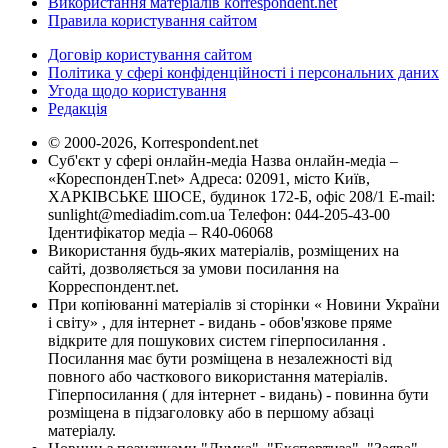
Використання матеріалів korrespondent.net
Правила користування сайтом
Договір користування сайтом
Політика у сфері конфіденційності і персональних даних
Угода щодо користування
Редакція
© 2000-2026, Korrespondent.net
Суб'єкт у сфері онлайн-медіа Назва онлайн-медіа –
«КореспонденТ.net» Адреса: 02091, місто Київ,
ХАРКІВСЬКЕ ШОСЕ, будинок 172-Б, офіс 208/1 E-mail:
sunlight@mediadim.com.ua
Телефон: 044-205-43-00
Ідентифікатор медіа – R40-06068
Використання будь-яких матеріалів, розміщених на
сайті, дозволяється за умови посилання на
Корреспондент.net.
При копіюванні матеріалів зі сторінки « Новини України
і світу» , для інтернет - видань - обов'язкове пряме
відкрите для пошукових систем гіперпосилання .
Посилання має бути розміщена в незалежності від
повного або часткового використання матеріалів.
Гіперпосилання ( для інтернет - видань) - повинна бути
розміщена в підзаголовку або в першому абзаці
матеріалу.