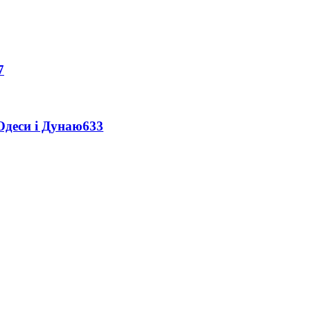
7
Одеси і Дунаю
633