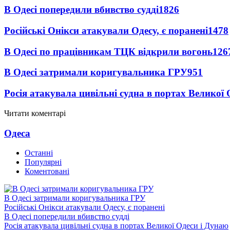
В Одесі попередили вбивство судді
1826
Російські Онікси атакували Одесу, є поранені
1478
В Одесі по працівникам ТЦК відкрили вогонь
126
В Одесі затримали коригувальника ГРУ
951
Росія атакувала цивільні судна в портах Великої 
Читати коментарі
Одеса
Останні
Популярні
Коментовані
В Одесі затримали коригувальника ГРУ
Російські Онікси атакували Одесу, є поранені
В Одесі попередили вбивство судді
Росія атакувала цивільні судна в портах Великої Одеси і Дунаю