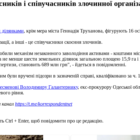
ків і співучасників злочинної організац
и ділянками
, крім мера міста Геннадія Труханова, фігурують 16 ос
ації, а інші - це співучасники скоєння злочинів.
обили механізм незаконного заволодіння активами - коштами місце
ила не менше шести земельних ділянок загальною площею 15,9 га 
ертизи, становить 689 млн грн", - йдеться в повідомленні.
 були вручені підозри в зазначеній справі, кваліфіковано за ч. 1 с
знесменові Володимиру Галантернику
, екс-прокурору Одеської об
вого рівня.
ш канал
https://t.me/korrespondentnet
ь Ctrl + Enter, щоб повідомити про це редакцію.