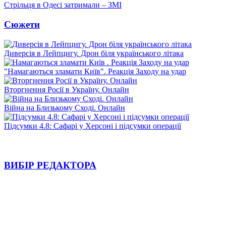
Стрільця в Одесі затримали – ЗМІ
Сюжети
Диверсія в Лейпцигу. Дрон біля українського літака
"Намагаються зламати Київ". Реакція Заходу на удар
Вторгнення Росії в Україну. Онлайн
Війна на Близькому Сході. Онлайн
Підсумки 4.8: Сафарі у Херсоні і підсумки операції
ВИБІР РЕДАКТОРА