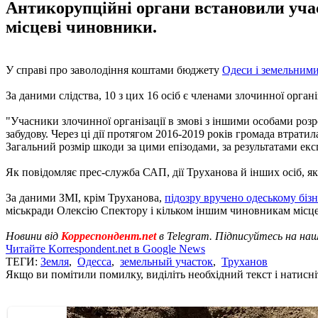
Антикорупційні органи встановили учасни
місцеві чиновники.
У справі про заволодіння коштами бюджету
Одеси і земельним
За даними слідства, 10 з цих 16 осіб є членами злочинної організ
"Учасники злочинної організації в змові з іншими особами розр
забудову. Через ці дії протягом 2016-2019 років громада втрат
Загальний розмір шкоди за цими епізодами, за результатами експ
Як повідомляє прес-служба САП, дії Труханова й інших осіб, яким
За даними ЗМІ, крім Труханова,
підозру вручено одеському бі
міськради Олексію Спектору і кільком іншим чиновникам місце
Новини від
Корреспондент.net
в Telegram. Підписуйтесь на на
Читайте Korrespondent.net в Google News
ТЕГИ:
Земля
,
Одесса
,
земельный участок
,
Труханов
Якщо ви помітили помилку, виділіть необхідний текст і натисніт