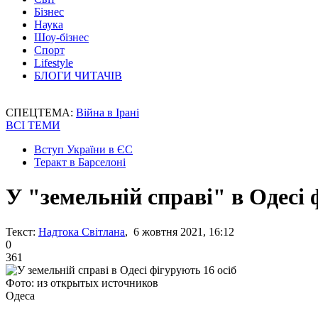
Бізнес
Наука
Шоу-бізнес
Спорт
Lifestyle
БЛОГИ ЧИТАЧІВ
СПЕЦТЕМА:
Війна в Ірані
ВСІ ТЕМИ
Вступ України в ЄС
Теракт в Барселоні
У "земельній справі" в Одесі 
Текст:
Надтока Світлана
, 6 жовтня 2021, 16:12
0
361
Фото: из открытых источников
Одеса