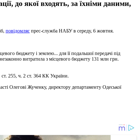
ії, до якої входять, за їхніми даними,
іб,
повідомляє
прес-служба НАБУ в середу, 6 жовтня.
вого бюджету і землею... для її подальшої передачі під
і незаконно витратила з місцевого бюджету 131 млн грн.
т. 255, ч. 2 ст. 364 КК України.
ласті Олегові Жученку, директору департаменту Одеської