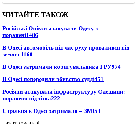
ЧИТАЙТЕ ТАКОЖ
Російські Онікси атакували Одесу, є
поранені
1486
В Одесі автомобіль під час руху провалився під
землю
1160
В Одесі затримали коригувальника ГРУ
974
В Одесі попередили вбивство судді
451
Росіяни атакували інфраструктуру Одещини:
поранено підлітка
222
Стрільця в Одесі затримали – ЗМІ
53
Читати коментарі