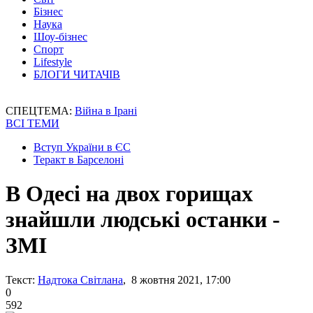
Бізнес
Наука
Шоу-бізнес
Спорт
Lifestyle
БЛОГИ ЧИТАЧІВ
СПЕЦТЕМА:
Війна в Ірані
ВСІ ТЕМИ
Вступ України в ЄС
Теракт в Барселоні
В Одесі на двох горищах
знайшли людські останки -
ЗМІ
Текст:
Надтока Світлана
, 8 жовтня 2021, 17:00
0
592