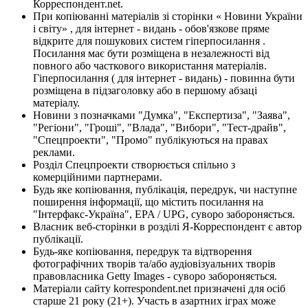
Корреспондент.net.
При копіюванні матеріалів зі сторінки « Новини України
і світу» , для інтернет - видань - обов'язкове пряме
відкрите для пошукових систем гіперпосилання .
Посилання має бути розміщена в незалежності від
повного або часткового використання матеріалів.
Гіперпосилання ( для інтернет - видань) - повинна бути
розміщена в підзаголовку або в першому абзаці
матеріалу.
Новини з позначками "Думка", "Експертиза", "Заява",
"Регіони", "Гроші", "Влада", "Вибори", "Тест-драйв",
"Спецпроекти", "Промо" публікуються на правах
реклами.
Розділ Спецпроекти створюється спільно з
комерційними партнерами.
Будь яке копіювання, публікація, передрук, чи наступне
поширення інформації, що містить посилання на
"Інтерфакс-Україна", EPA / UPG, суворо забороняється.
Власник веб-сторінки в розділі Я-Корреспондент є автор
публікації.
Будь-яке копіювання, передрук та відтворення
фотографічних творів та/або аудіовізуальних творів
правовласника Getty Images - суворо забороняється.
Матеріали сайту korrespondent.net призначені для осіб
старше 21 року (21+). Участь в азартних іграх може