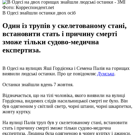
Фото: Корреспондент.net
В Одесі знайшли останки двох осіб
Один із трупів у скелетованому стані,
встановити стать і причину смерті
зможе тільки судово-медична
експертиза.
В Одесі на вулицях Яші Гордієнка і Семена Палія на горищах
виявили людські останки. Про це повідомляє
Думська
.
Останки знайшли вдень ​​7 жовтня.
Відзначається, що на тілі чоловіка, якого виявили на вулиці
Гордієнка, видимих ​​слідів насильницької смерті не було. Він
був одягненим у світлий светр, чорні штани, чорні шкарпетки,
жовту куртку.
На вулиці Палія труп був у скелетованому стані, встановити
стать і причину смерті зможе тільки судово-медична
експертиза. Людина була одягненою в чорну куртку і джинси.