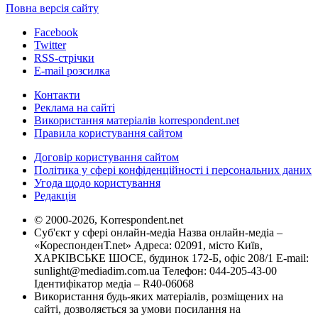
Повна версія сайту
Facebook
Twitter
RSS-стрічки
E-mail розсилка
Контакти
Реклама на сайті
Використання матеріалів korrespondent.net
Правила користування сайтом
Договір користування сайтом
Політика у сфері конфіденційності і персональних даних
Угода щодо користування
Редакція
© 2000-2026, Korrespondent.net
Суб'єкт у сфері онлайн-медіа Назва онлайн-медіа –
«КореспонденТ.net» Адреса: 02091, місто Київ,
ХАРКІВСЬКЕ ШОСЕ, будинок 172-Б, офіс 208/1 E-mail:
sunlight@mediadim.com.ua
Телефон: 044-205-43-00
Ідентифікатор медіа – R40-06068
Використання будь-яких матеріалів, розміщених на
сайті, дозволяється за умови посилання на