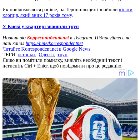
Як повідомлялося раніше, на Тернопільщині знайшли
кістки
хлопця, який зник 17 років тому
.
У Києві у квартирі знайшли труп
Новини від
Корреспондент.net
в Telegram. Підписуйтесь на
наш канал
https://t.me/korrespondentnet
Читайте Korrespondent.net в Google News
ТЕГИ:
останки
,
Одесса
,
труп
Якщо ви помітили помилку, виділіть необхідний текст і
натисніть Ctrl + Enter, щоб повідомити про це редакцію.